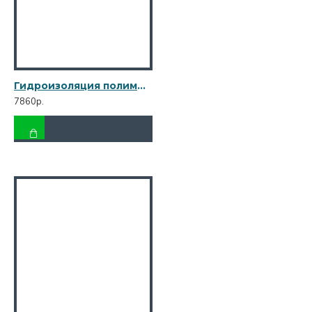
Гидроизоляция полимерная Plitonit WaterProof Premium 10 кг
7860р.