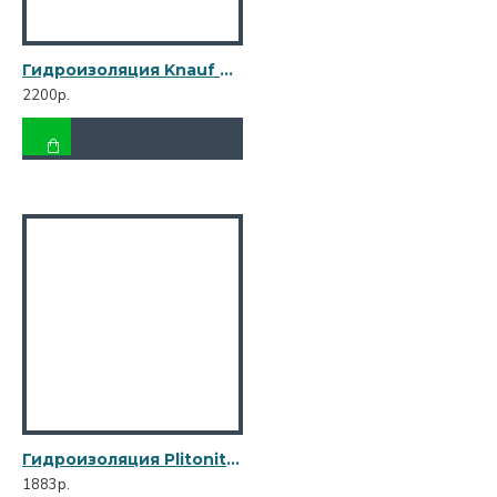
Гидроизоляция Knauf Флэхендихт 5 кг
2200р.
Гидроизоляция Plitonit ГидроЭласт 4 кг
1883р.