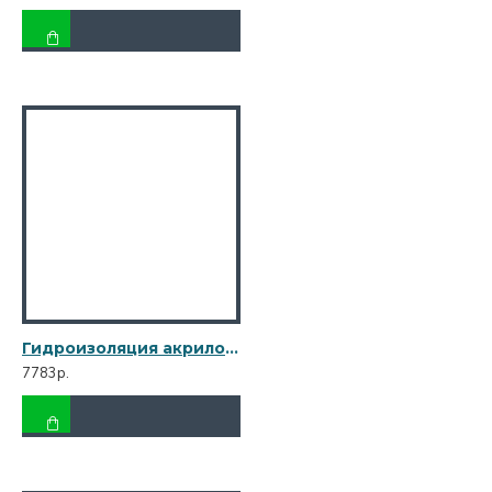
Гидроизоляция акриловая Bitumast 20 кг
7783р.