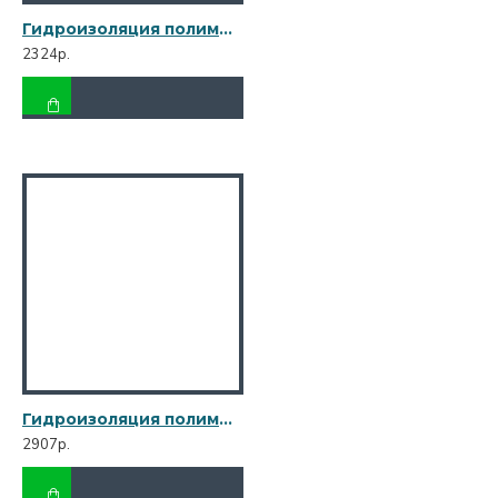
Гидроизоляция полимерная Plitonit WaterProof Premium 2,5 кг
2324р.
Гидроизоляция полимерная Vetonit Weber.tec 822 розовая 8 кг
2907р.