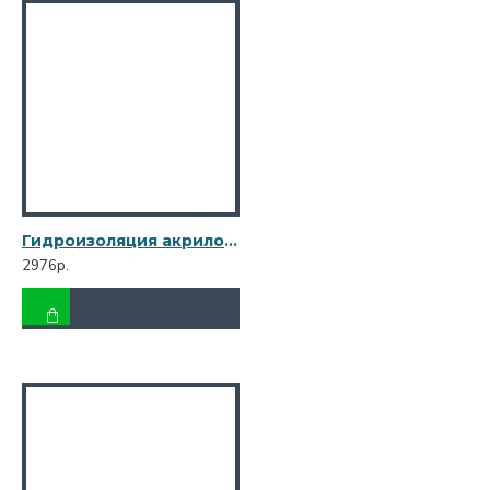
Гидроизоляция акриловая Bitumast 7 кг
2976р.