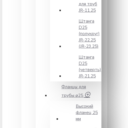
для труб
JR-11.25
Штанга
D25
(полукруг)
JR-22.25
(JR-23.25)
Штанга
D25
(четверть)
JR-21.25
Фланцы для
трубы ⌀25
Высокий
фланец 25
мм