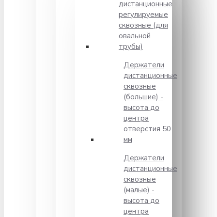
дистанционные
регулируемые
сквозные (для
овальной
трубы)
Держатели
дистанционные
сквозные
(большие) -
высота до
центра
отверстия 50
мм
Держатели
дистанционные
сквозные
(малые) -
высота до
центра