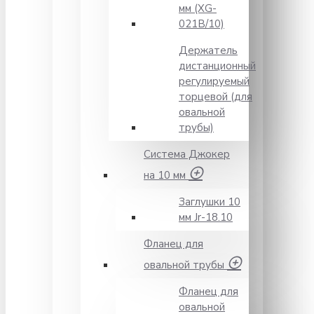
мм (XG-
021B/10)
Держатель
дистанционный
регулируемый
торцевой (для
овальной
трубы)
Система Джокер
на 10 мм
Заглушки 10
мм Jr-18.10
Фланец для
овальной трубы
Фланец для
овальной