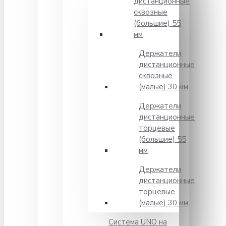
дистанционные
сквозные
(большие) 55
мм
Держатели
дистанционные
сквозные
(малые) 30 мм
Держатели
дистанционные
торцевые
(большие) 55
мм
Держатели
дистанционные
торцевые
(малые) 30 мм
Система UNO на