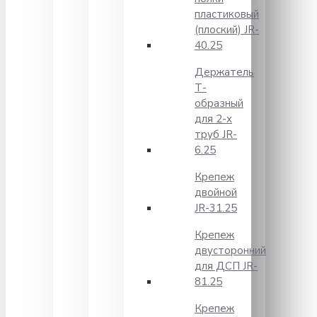
пластиковый
(плоский) JR-
40.25
Держатель
Т-
образный
для 2-х
труб JR-
6.25
Крепеж
двойной
JR-31.25
Крепеж
двусторонний
для ДСП JR-
81.25
Крепеж