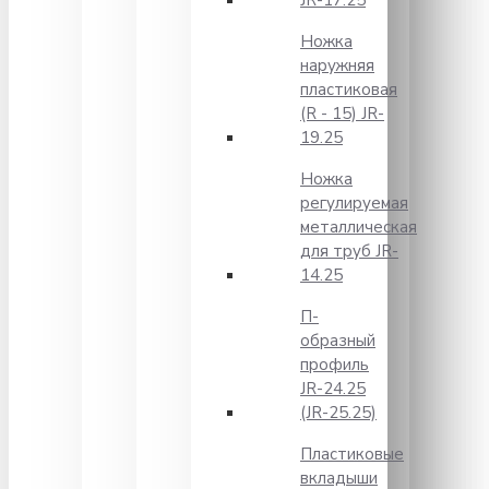
JR-17.25
Ножка
наружняя
пластиковая
(R - 15) JR-
19.25
Ножка
регулируемая
металлическая
для труб JR-
14.25
П-
образный
профиль
JR-24.25
(JR-25.25)
Пластиковые
вкладыши