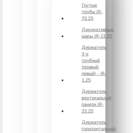
Гнутые
трубы JR-
70.25
Декоративные
шары JR-13.25
Держатель
3-х
трубный
(правый,
левый) - JR-
1.25
Держатель
вертикальной
панели JR-
33.25
Держатель
горизонтальной