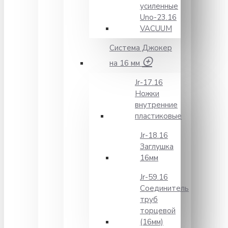
усиленные
Unо-23.16
VACUUM
Система Джокер
на 16 мм
Jr-17.16
Ножки
внутренние
пластиковые
Jr-18.16
Заглушка
16мм
Jr-59.16
Соединитель
труб
торцевой
(16мм)