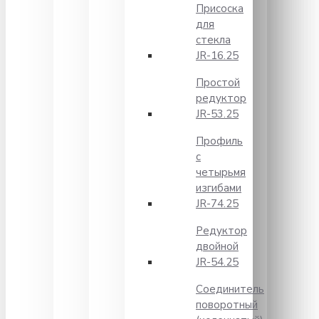
Присоска
для
стекла
JR-16.25
Простой
редуктор
JR-53.25
Профиль
с
четырьмя
изгибами
JR-74.25
Редуктор
двойной
JR-54.25
Соединитель
поворотный