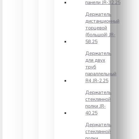
панели JR-32.25
Держатель
дистанционный
торцевой
(большой) JR-
58.25
Держатель
для двух
труб
параллельный
R4 JR-2.25
Держатель
стеклянной
полки JR-
40.25
Держатель
стеклянной
полки