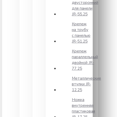
двусторонний
для панели
JR-55.25
Крепеж
на трубу
с панелью
JR-51.25
Крепеж
параллельный
двойной JR-
77.25
Металлические
втулки JR-
12.25
Ножка
внутренняя
пластиковая