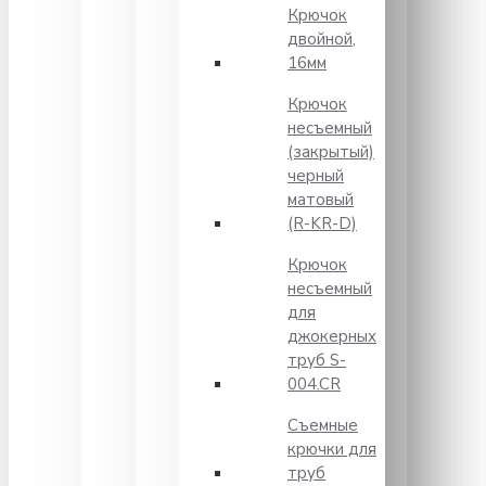
Крючок
двойной,
16мм
Крючок
несъемный
(закрытый)
черный
матовый
(R-KR-D)
Крючок
несъемный
для
джокерных
труб S-
004.CR
Съемные
крючки для
труб