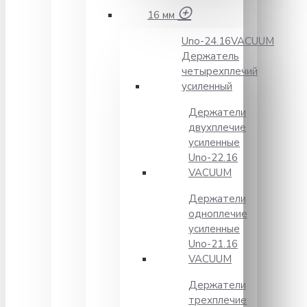
16 мм
Unо-24.16VACUUM
Держатель
четырехплечий
усиленный
Держатели
двухплечие
усиленные
Unо-22.16
VACUUM
Держатели
одноплечие
усиленные
Uno-21.16
VACUUM
Держатели
трехплечие