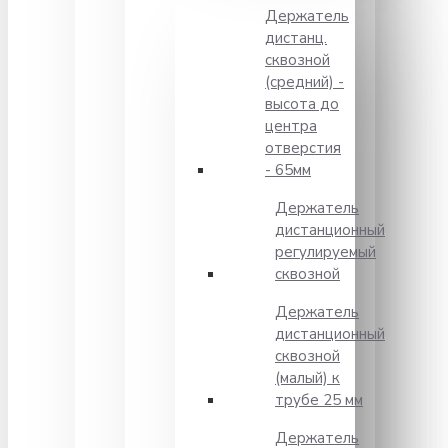
Держатель
дистанц.
сквозной
(средний) -
высота до
центра
отверстия
- 65мм
Держатель
дистанционный
регулируемый
сквозной
Держатель
дистанционный
сквозной
(малый) к
трубе 25 мм
Держатель