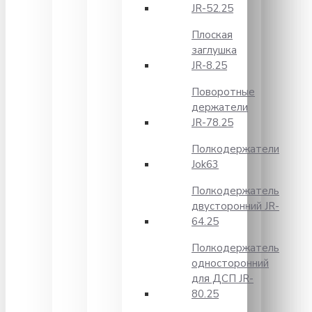
JR-52.25
Плоская
заглушка
JR-8.25
Поворотные
держатели
JR-78.25
Полкодержатели
Jok63
Полкодержатель
двусторонний JR-
64.25
Полкодержатель
односторонний
для ДСП JR-
80.25