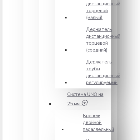
дистанционный
торцевой
(малый)
Держатель
дистанционный
торцевой
(средний)
Держатель
трубы
дистанционный
регулируемый
Система UNO на
25 мм
Крепеж
двойной
параллельный