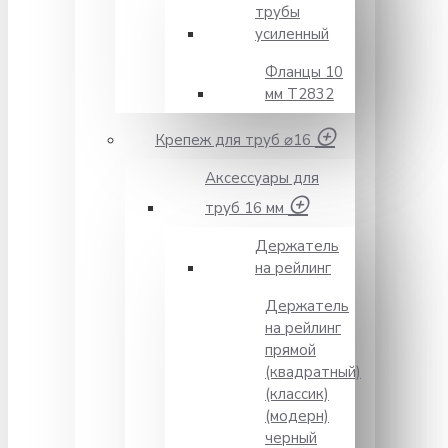
трубы
усиленный
Фланцы 10
мм Т2832
Крепеж для труб ⌀16
Аксессуары для
труб 16 мм
Держатель
на рейлинг
Держатель
на рейлинг
прямой
(квадратный)
(классик)
(модерн)
черный