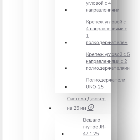
угловой с 4
направлениями
Крепеж угловой с
4 направлениями с
1
полкодержателем
Крепеж угловой с 5
направлениями с 2
полкодержателями
Полкодержатели
UNO-25
Система Джокер
на 25 мм
Вешало
гнутое JR-
47.1.25