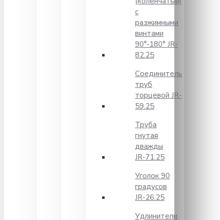
(коленчатый)
с
разжимными
винтами
90°-180° JR-
82.25
Соединитель
труб
торцевой JR-
59.25
Труба
гнутая
дважды
JR-71.25
Уголок 90
градусов
JR-26.25
Удлинители