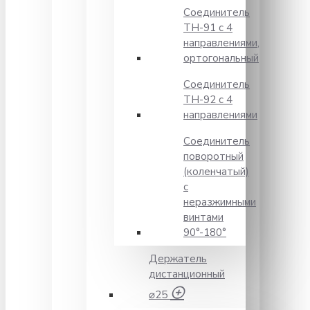
Соединитель
TH-91 с 4
направлениями,
ортогональный
Соединитель
TH-92 с 4
направлениями
Соединитель
поворотный
(коленчатый)
с
неразжимными
винтами
90°-180°
Держатель
дистанционный
⌀25