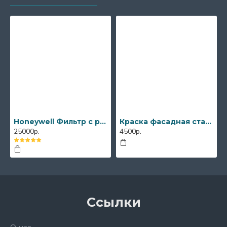
Honeywell Фильтр с регулятором/Resideo Braukmann FK06-3/4"AA+FK06-3/4"AAM, комплект для горячей и холодной воды
Краска фасадная стандарт RULTEX 40 кг
25000р.
4500р.
Ссылки