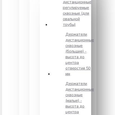
дистанционные
регулируемые
сквозные (для
овальной
трубы)
Держатели
дистанционные
сквозные
(большие) -
высота до
центра
отверстия 50
мм
Держатели
дистанционные
сквозные
(малые) -
высота до
центра