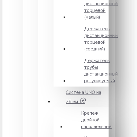
дистанционный
торцевой
(малый)
Держатель
дистанционный
торцевой
(средний)
Держатель
трубы
дистанционный
регулируемый
Система UNO на
25 мм
Крепеж
двойной
параллельный