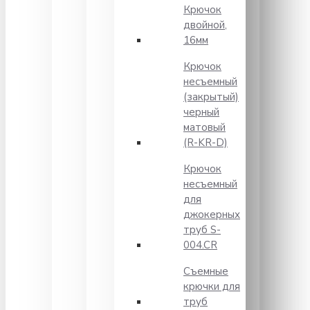
Крючок
двойной,
16мм
Крючок
несъемный
(закрытый)
черный
матовый
(R-KR-D)
Крючок
несъемный
для
джокерных
труб S-
004.CR
Съемные
крючки для
труб