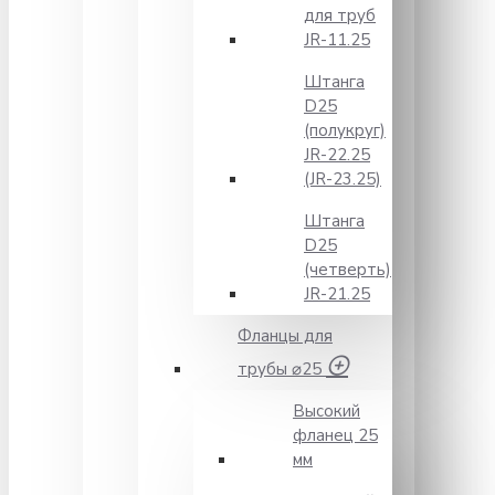
для труб
JR-11.25
Штанга
D25
(полукруг)
JR-22.25
(JR-23.25)
Штанга
D25
(четверть)
JR-21.25
Фланцы для
трубы ⌀25
Высокий
фланец 25
мм