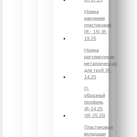
JR-17.25
Ножка
наружняя
пластиковая
(R - 15) JR-
19.25
Ножка
регулируемая
металлическая
для труб JR-
14.25
П-
образный
профиль
JR-24.25
(JR-25.25)
Пластиковые
вкладыши