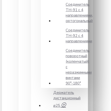
Соединитель
TH-91 с 4
направлениями,
ортогональный
Соединитель
TH-92 с 4
направлениями
Соединитель
поворотный
(коленчатый)
с
неразжимными
винтами
90°-180°
Держатель
дистанционный
⌀25