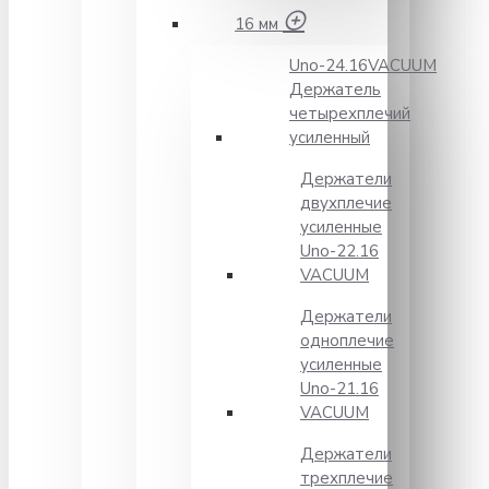
16 мм
Unо-24.16VACUUM
Держатель
четырехплечий
усиленный
Держатели
двухплечие
усиленные
Unо-22.16
VACUUM
Держатели
одноплечие
усиленные
Uno-21.16
VACUUM
Держатели
трехплечие