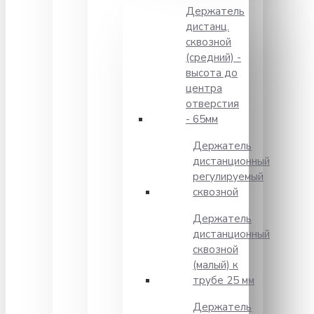
Держатель
дистанц.
сквозной
(средний) -
высота до
центра
отверстия
- 65мм
Держатель
дистанционный
регулируемый
сквозной
Держатель
дистанционный
сквозной
(малый) к
трубе 25 мм
Держатель