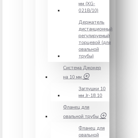
мм (XG-
021B/10)
Держатель
дистанционный
регулируемый
торцевой (для
овальной
трубы)
Система Джокер
на 10 мм
Заглушки 10
мм Jr-18.10
Фланец для
овальной трубы
Фланец для
овальной