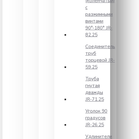
(коленчатый)
с
разжимными
винтами
90°-180° JR-
82.25
Соединитель
труб
торцевой JR-
59.25
Труба
гнутая
дважды
JR-71.25
Уголок 90
градусов
JR-26.25
Удлинители