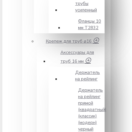
трубы
усиленный
Фланцы 10
мм Т2832
Крепеж для труб ⌀16
Аксессуары для
труб 16 мм
Держатель
на рейлинг
Держатель
на рейлинг
прямой
(квадратный)
(классик)
(модерн)
черный