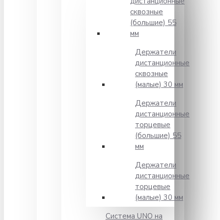
дистанционные
сквозные
(большие) 55
мм
Держатели
дистанционные
сквозные
(малые) 30 мм
Держатели
дистанционные
торцевые
(большие) 55
мм
Держатели
дистанционные
торцевые
(малые) 30 мм
Система UNO на