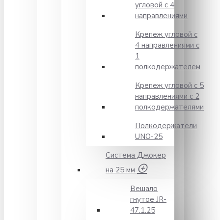
угловой с 4
направлениями
Крепеж угловой с
4 направлениями с
1
полкодержателем
Крепеж угловой с 5
направлениями с 2
полкодержателями
Полкодержатели
UNO-25
Система Джокер
на 25 мм
Вешало
гнутое JR-
47.1.25