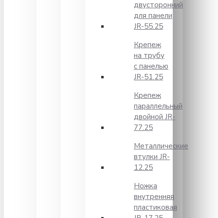
двусторонний
для панели
JR-55.25
Крепеж
на трубу
с панелью
JR-51.25
Крепеж
параллельный
двойной JR-
77.25
Металлические
втулки JR-
12.25
Ножка
внутренняя
пластиковая