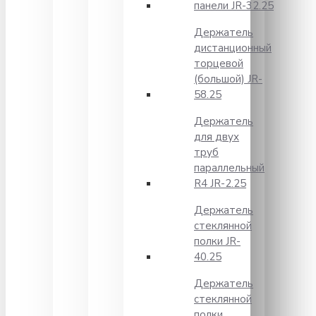
панели JR-32.25
Держатель
дистанционный
торцевой
(большой) JR-
58.25
Держатель
для двух
труб
параллельный
R4 JR-2.25
Держатель
стеклянной
полки JR-
40.25
Держатель
стеклянной
полки