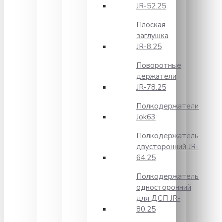
JR-52.25
Плоская
заглушка
JR-8.25
Поворотные
держатели
JR-78.25
Полкодержатели
Jok63
Полкодержатель
двусторонний JR-
64.25
Полкодержатель
односторонний
для ДСП JR-
80.25