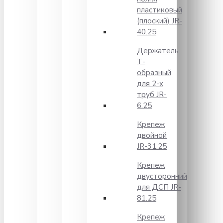
пластиковый
(плоский) JR-
40.25
Держатель
Т-
образный
для 2-х
труб JR-
6.25
Крепеж
двойной
JR-31.25
Крепеж
двусторонний
для ДСП JR-
81.25
Крепеж