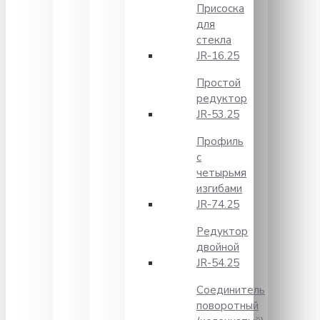
Присоска
для
стекла
JR-16.25
Простой
редуктор
JR-53.25
Профиль
с
четырьмя
изгибами
JR-74.25
Редуктор
двойной
JR-54.25
Соединитель
поворотный