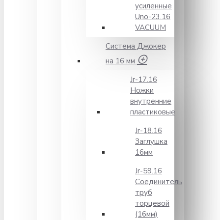
усиленные
Unо-23.16
VACUUM
Система Джокер
на 16 мм
Jr-17.16
Ножки
внутренние
пластиковые
Jr-18.16
Заглушка
16мм
Jr-59.16
Соединитель
труб
торцевой
(16мм)