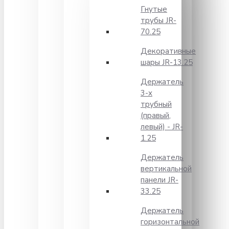
Гнутые
трубы JR-
70.25
Декоративные
шары JR-13.25
Держатель
3-х
трубный
(правый,
левый) - JR-
1.25
Держатель
вертикальной
панели JR-
33.25
Держатель
горизонтальной