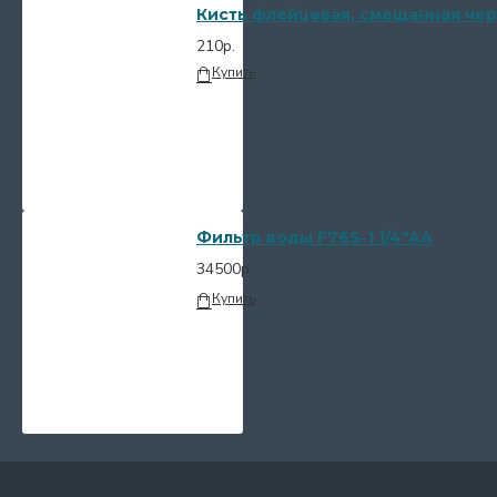
Кисть флейцевая, смещанная чер
210р.
Купить
Фильтр воды F76S-1 1/4"AA
34500р.
Купить