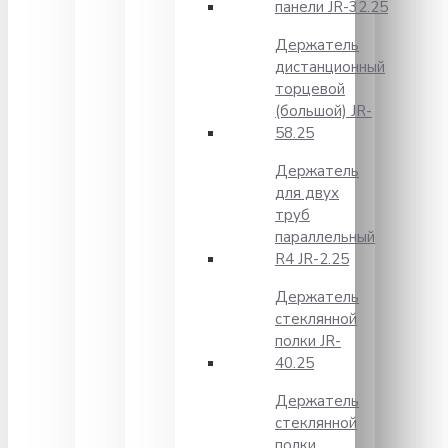
панели JR-32.25
Держатель
дистанционный
торцевой
(большой) JR-
58.25
Держатель
для двух
труб
параллельный
R4 JR-2.25
Держатель
стеклянной
полки JR-
40.25
Держатель
стеклянной
полки