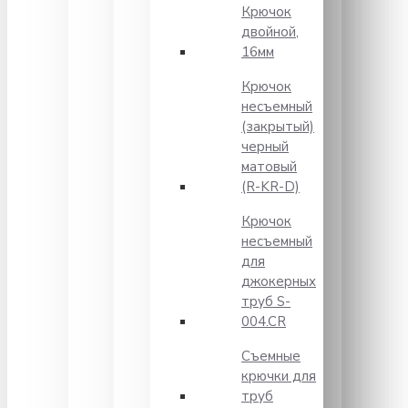
Крючок
двойной,
16мм
Крючок
несъемный
(закрытый)
черный
матовый
(R-KR-D)
Крючок
несъемный
для
джокерных
труб S-
004.CR
Съемные
крючки для
труб