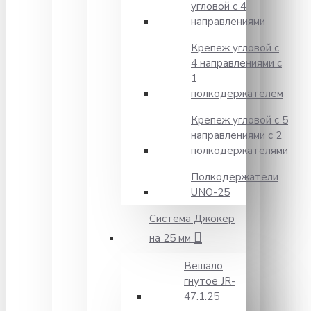
угловой с 4
направлениями
Крепеж угловой с
4 направлениями с
1
полкодержателем
Крепеж угловой с 5
направлениями с 2
полкодержателями
Полкодержатели
UNO-25
Система Джокер
на 25 мм
Вешало
гнутое JR-
47.1.25