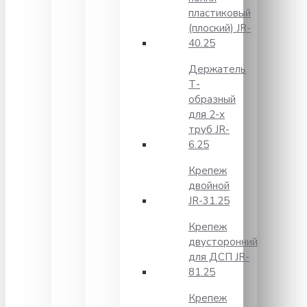
пластиковый
(плоский) JR-
40.25
Держатель
Т-
образный
для 2-х
труб JR-
6.25
Крепеж
двойной
JR-31.25
Крепеж
двусторонний
для ДСП JR-
81.25
Крепеж