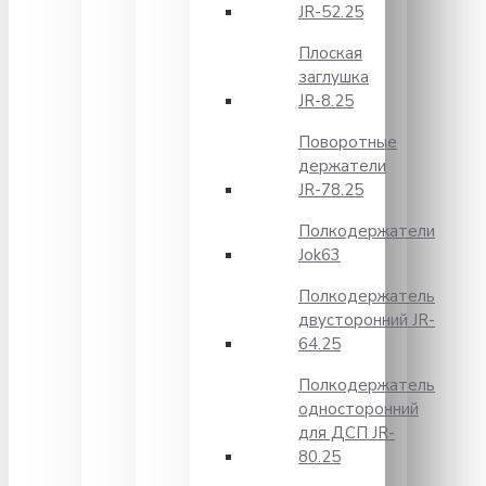
JR-52.25
Плоская
заглушка
JR-8.25
Поворотные
держатели
JR-78.25
Полкодержатели
Jok63
Полкодержатель
двусторонний JR-
64.25
Полкодержатель
односторонний
для ДСП JR-
80.25