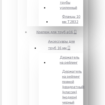
трубы
усиленный
Фланцы 10
мм Т2832
Крепеж для труб ⌀16
Аксессуары для
труб 16 мм
Держатель
на рейлинг
Держатель
на рейлинг
прямой
(квадратный)
(классик)
(модерн)
черный