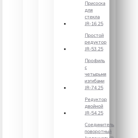
Присоска
для
стекла
JR-16.25
Простой
редуктор
JR-53.25
Профиль
с
четырьмя
изгибами
JR-74.25
Редуктор
двойной
JR-54.25
Соединитель
поворотный