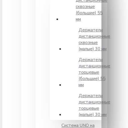
дистанционные
сквозные
(большие) 55
мм
Держатели
дистанционные
сквозные
(малые) 30 мм
Держатели
дистанционные
торцевые
(большие) 55
мм
Держатели
дистанционные
торцевые
(малые) 30 мм
Система UNO на