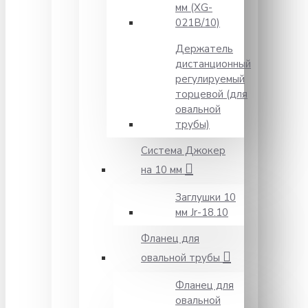
мм (XG-
021B/10)
Держатель
дистанционный
регулируемый
торцевой (для
овальной
трубы)
Система Джокер
на 10 мм
Заглушки 10
мм Jr-18.10
Фланец для
овальной трубы
Фланец для
овальной