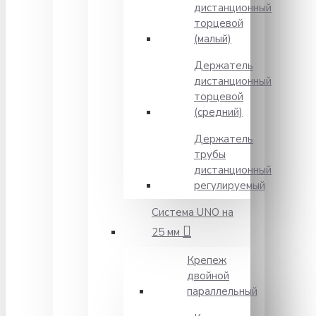
дистанционный
торцевой
(малый)
Держатель
дистанционный
торцевой
(средний)
Держатель
трубы
дистанционный
регулируемый
Система UNO на
25 мм
Крепеж
двойной
параллельный