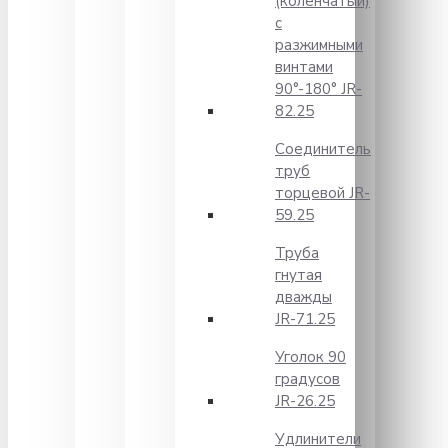
(коленчатый)
с
разжимными
винтами
90°-180° JR-
82.25
Соединитель
труб
торцевой JR-
59.25
Труба
гнутая
дважды
JR-71.25
Уголок 90
градусов
JR-26.25
Удлинители