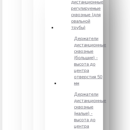
дистанционные
регулируемые
сквозные (для
овальной
трубы)
Держатели
дистанционные
сквозные
(большие) -
высота до
центра
отверстия 50
мм
Держатели
дистанционные
сквозные
(малые) -
высота до
центра