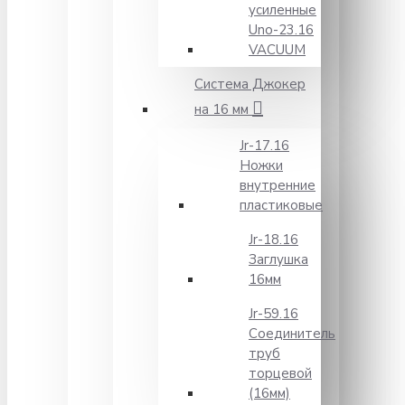
усиленные
Unо-23.16
VACUUM
Система Джокер
на 16 мм
Jr-17.16
Ножки
внутренние
пластиковые
Jr-18.16
Заглушка
16мм
Jr-59.16
Соединитель
труб
торцевой
(16мм)