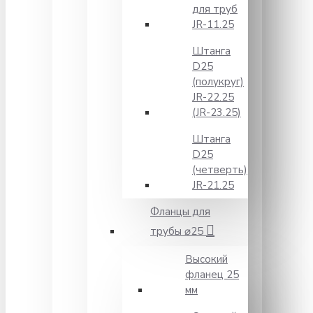
для труб
JR-11.25
Штанга
D25
(полукруг)
JR-22.25
(JR-23.25)
Штанга
D25
(четверть)
JR-21.25
Фланцы для
трубы ⌀25
Высокий
фланец 25
мм