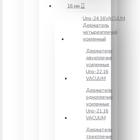
16 мм
Unо-24.16VACUUM
Держатель
четырехплечий
усиленный
Держатели
двухплечие
усиленные
Unо-22.16
VACUUM
Держатели
одноплечие
усиленные
Uno-21.16
VACUUM
Держатели
трехплечие