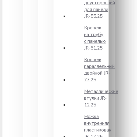
двусторонний
для панели
JR-55.25
Крепеж
на трубу
с панелью
JR-51.25
Крепеж
параллельный
двойной JR-
77.25
Металлические
втулки JR-
12.25
Ножка
внутренняя
пластиковая
JR-17.25