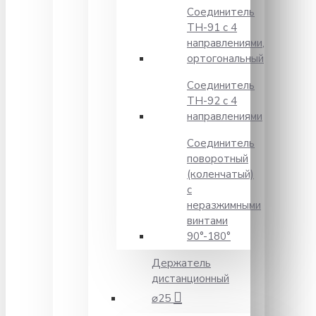
Соединитель
TH-91 с 4
направлениями,
ортогональный
Соединитель
TH-92 с 4
направлениями
Соединитель
поворотный
(коленчатый)
с
неразжимными
винтами
90°-180°
Держатель
дистанционный
⌀25