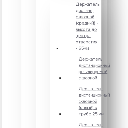
Держатель
дистанц.
сквозной
(средний) -
высота до
центра
отверстия
- 65мм
Держатель
дистанционный
регулируемый
сквозной
Держатель
дистанционный
сквозной
(малый) к
трубе 25 мм
Держатель