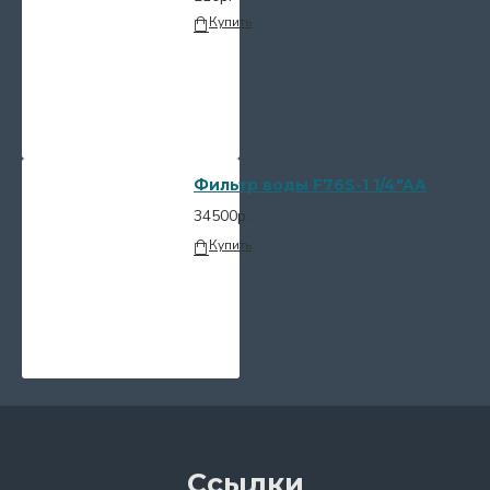
Купить
Фильтр воды F76S-1 1/4"AA
34500р.
Купить
Ссылки