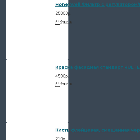
Honeywell Фильтр с регулятором/
25000р.
Купить
Краска фасадная стандарт RULTE
4500р.
Купить
Кисть флейцевая, смещанная чер
210р.