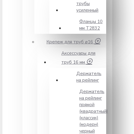
трубы
усиленный
Фланцы 10
мм Т2832
Крепеж для труб ⌀16
Аксессуары для
труб 16 мм
Держатель
на рейлинг
Держатель
на рейлинг
прямой
(квадратный)
(классик)
(модерн)
черный