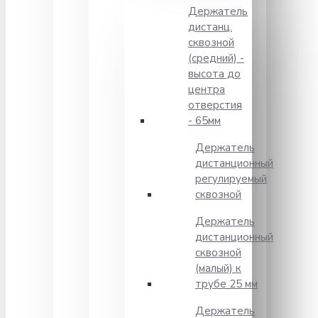
Держатель
дистанц.
сквозной
(средний) -
высота до
центра
отверстия
- 65мм
Держатель
дистанционный
регулируемый
сквозной
Держатель
дистанционный
сквозной
(малый) к
трубе 25 мм
Держатель