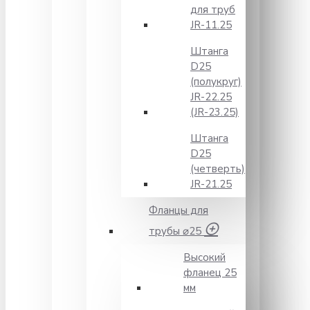
для труб
JR-11.25
Штанга
D25
(полукруг)
JR-22.25
(JR-23.25)
Штанга
D25
(четверть)
JR-21.25
Фланцы для
трубы ⌀25
Высокий
фланец 25
мм