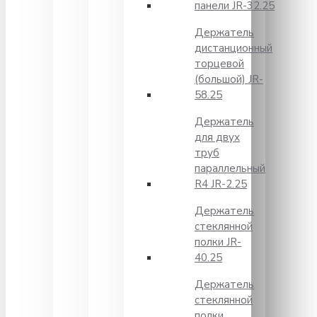
панели JR-32.25
Держатель
дистанционный
торцевой
(большой) JR-
58.25
Держатель
для двух
труб
параллельный
R4 JR-2.25
Держатель
стеклянной
полки JR-
40.25
Держатель
стеклянной
полки