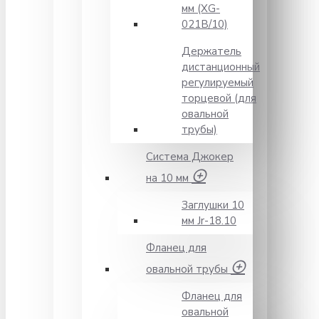
мм (XG-
021B/10)
Держатель
дистанционный
регулируемый
торцевой (для
овальной
трубы)
Система Джокер
на 10 мм
Заглушки 10
мм Jr-18.10
Фланец для
овальной трубы
Фланец для
овальной