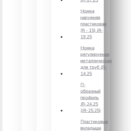
JR-17.25
Ножка
наружняя
пластиковая
(R - 15) JR-
19.25
Ножка
регулируемая
металлическая
для труб JR-
14.25
П-
образный
профиль
JR-24.25
(JR-25.25)
Пластиковые
вкладыши