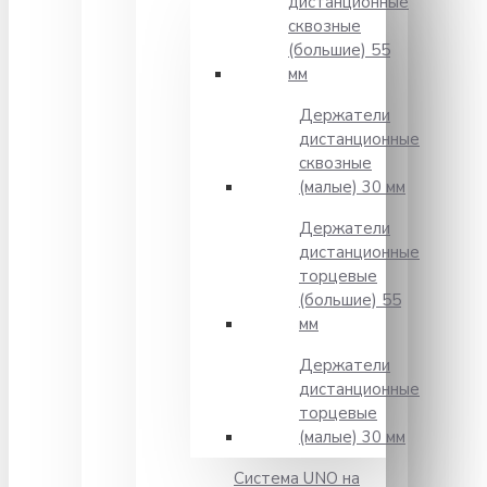
дистанционные
сквозные
(большие) 55
мм
Держатели
дистанционные
сквозные
(малые) 30 мм
Держатели
дистанционные
торцевые
(большие) 55
мм
Держатели
дистанционные
торцевые
(малые) 30 мм
Система UNO на