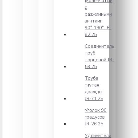
(коленчатый)
с
разжимными
винтами
90°-180° JR-
82.25
Соединитель
труб
торцевой JR-
59.25
Труба
гнутая
дважды
JR-71.25
Уголок 90
градусов
JR-26.25
Удлинители