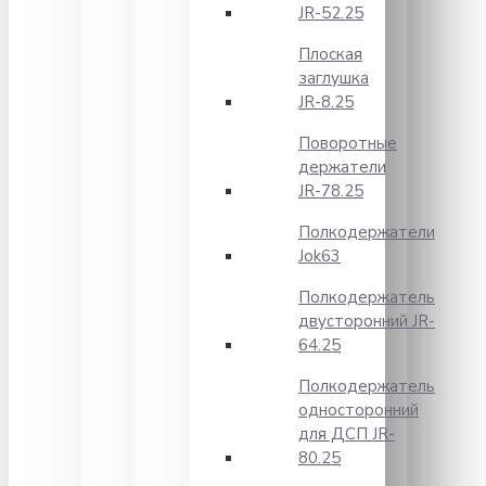
JR-52.25
Плоская
заглушка
JR-8.25
Поворотные
держатели
JR-78.25
Полкодержатели
Jok63
Полкодержатель
двусторонний JR-
64.25
Полкодержатель
односторонний
для ДСП JR-
80.25