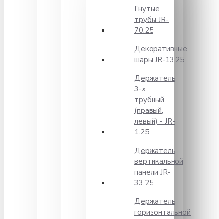
Гнутые
трубы JR-
70.25
Декоративные
шары JR-13.25
Держатель
3-х
трубный
(правый,
левый) - JR-
1.25
Держатель
вертикальной
панели JR-
33.25
Держатель
горизонтальной