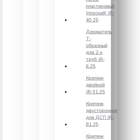
пластиковый
(плоский) JR-
40.25
Держатель
Т-
образный
для 2-х
труб JR-
6.25
Крепеж
двойной
JR-31.25
Крепеж
двусторонний
для ДСП JR-
81.25
Крепеж