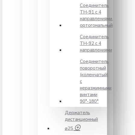
Соединитель
TH-91 с 4
направлениями,
ортогональный
Соединитель
TH-92 с 4
направлениями
Соединитель
поворотный
(коленчатый)
с
неразжимными
винтами
90°-180°
Держатель
дистанционный
⌀25