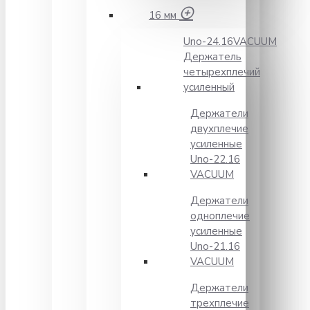
16 мм
Unо-24.16VACUUM
Держатель
четырехплечий
усиленный
Держатели
двухплечие
усиленные
Unо-22.16
VACUUM
Держатели
одноплечие
усиленные
Uno-21.16
VACUUM
Держатели
трехплечие