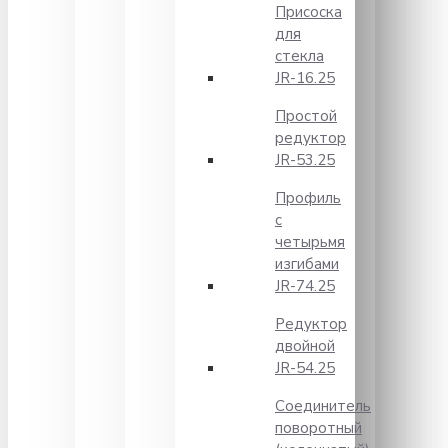
Присоска
для
стекла
JR-16.25
Простой
редуктор
JR-53.25
Профиль
с
четырьмя
изгибами
JR-74.25
Редуктор
двойной
JR-54.25
Соединитель
поворотный