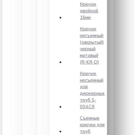
Крючок
двойной,
16мм
Крючок
несъемный
(закрытый)
черный
матовый
(R-KR-D)
Крючок
несъемный
для
джокерных
труб S-
004.CR
Съемные
крючки для
труб