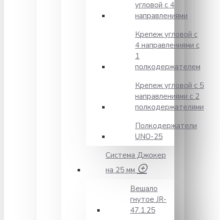
угловой с 4
направлениями
Крепеж угловой с
4 направлениями с
1
полкодержателем
Крепеж угловой с 5
направлениями с 2
полкодержателями
Полкодержатели
UNO-25
Система Джокер
на 25 мм
Вешало
гнутое JR-
47.1.25