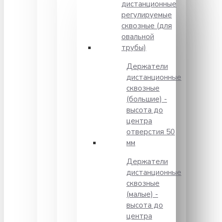
дистанционные
регулируемые
сквозные (для
овальной
трубы)
Держатели
дистанционные
сквозные
(большие) -
высота до
центра
отверстия 50
мм
Держатели
дистанционные
сквозные
(малые) -
высота до
центра