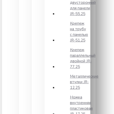
двусторонний
для панели
JR-55.25
Крепеж
на трубу
с панелью
JR-51.25
Крепеж
параллельный
двойной JR-
77.25
Металлические
втулки JR-
12.25
Ножка
внутренняя
пластиковая