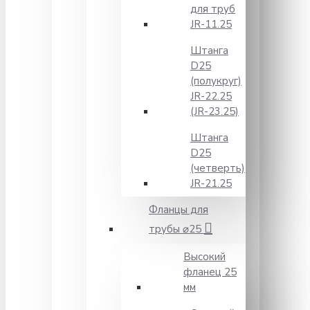
для труб
JR-11.25
Штанга
D25
(полукруг)
JR-22.25
(JR-23.25)
Штанга
D25
(четверть)
JR-21.25
Фланцы для
трубы ⌀25
Высокий
фланец 25
мм