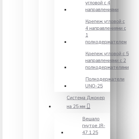
угловой с 4
направлениями
Крепеж угловой с
4 направлениями с
1
полкодержателем
Крепеж угловой с 5
направлениями с 2
полкодержателями
Полкодержатели
UNO-25
Система Джокер
на 25 мм
Вешало
гнутое JR-
47.1.25