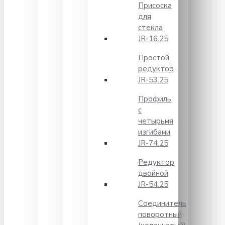
Присоска
для
стекла
JR-16.25
Простой
редуктор
JR-53.25
Профиль
с
четырьмя
изгибами
JR-74.25
Редуктор
двойной
JR-54.25
Соединитель
поворотный