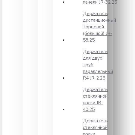
панели JR-32.25
Держатель
дистанционный
торцевой
(большой) JR-
58.25
Держатель
для двух
труб
параллельный
R4 JR-2.25
Держатель
стеклянной
полки JR-
40.25
Держатель
стеклянной
полки