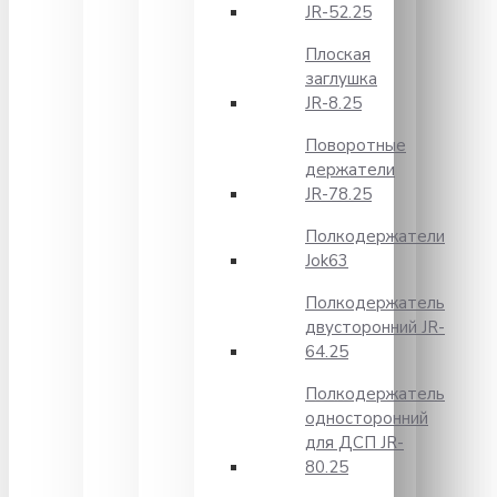
JR-52.25
Плоская
заглушка
JR-8.25
Поворотные
держатели
JR-78.25
Полкодержатели
Jok63
Полкодержатель
двусторонний JR-
64.25
Полкодержатель
односторонний
для ДСП JR-
80.25