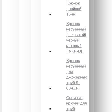
Крючок
двойной,
16мм
Крючок
несъемный
(закрытый)
черный
матовый
(R-KR-D)
Крючок
несъемный
для
джокерных
труб S-
004.CR
Съемные
крючки для
труб