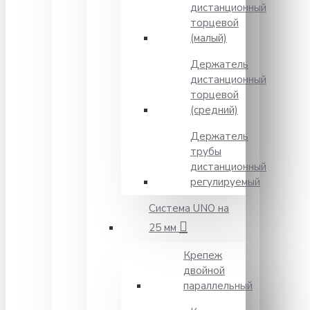
дистанционный
торцевой
(малый)
Держатель
дистанционный
торцевой
(средний)
Держатель
трубы
дистанционный
регулируемый
Система UNO на
25 мм
Крепеж
двойной
параллельный