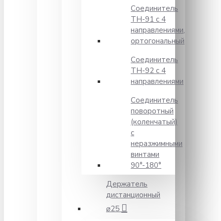
Соединитель
TH-91 с 4
направлениями,
ортогональный
Соединитель
TH-92 с 4
направлениями
Соединитель
поворотный
(коленчатый)
с
неразжимными
винтами
90°-180°
Держатель
дистанционный
⌀25