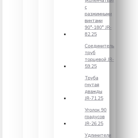
(коленчатый)
с
разжимными
винтами
90°-180° JR-
82.25
Соединитель
труб
торцевой JR-
59.25
Труба
гнутая
дважды
JR-71.25
Уголок 90
градусов
JR-26.25
Удлинители