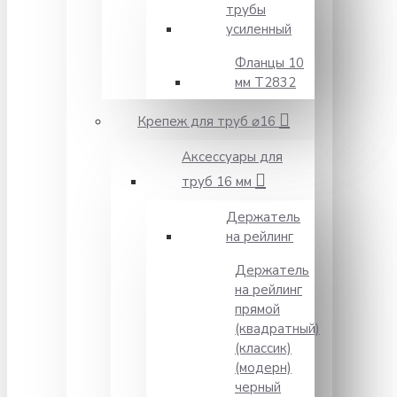
трубы
усиленный
Фланцы 10
мм Т2832
Крепеж для труб ⌀16
Аксессуары для
труб 16 мм
Держатель
на рейлинг
Держатель
на рейлинг
прямой
(квадратный)
(классик)
(модерн)
черный