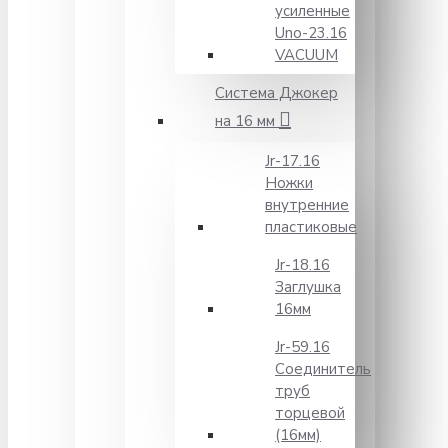
усиленные
Unо-23.16
VACUUM
Система Джокер
на 16 мм
Jr-17.16
Ножки
внутренние
пластиковые
Jr-18.16
Заглушка
16мм
Jr-59.16
Соединитель
труб
торцевой
(16мм)