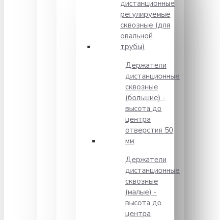
дистанционные
регулируемые
сквозные (для
овальной
трубы)
Держатели
дистанционные
сквозные
(большие) -
высота до
центра
отверстия 50
мм
Держатели
дистанционные
сквозные
(малые) -
высота до
центра