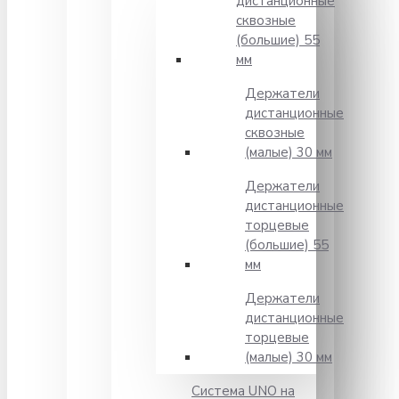
дистанционные
сквозные
(большие) 55
мм
Держатели
дистанционные
сквозные
(малые) 30 мм
Держатели
дистанционные
торцевые
(большие) 55
мм
Держатели
дистанционные
торцевые
(малые) 30 мм
Система UNO на