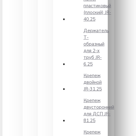
пластиковый
(плоский) JR-
40.25
Держатель
Т-
образный
для 2-х
труб JR-
6.25
Крепеж
двойной
JR-31.25
Крепеж
двусторонний
для ДСП JR-
81.25
Крепеж