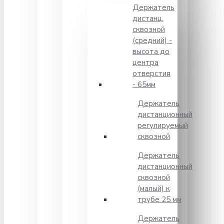
Держатель
дистанц.
сквозной
(средний) -
высота до
центра
отверстия
- 65мм
Держатель
дистанционный
регулируемый
сквозной
Держатель
дистанционный
сквозной
(малый) к
трубе 25 мм
Держатель