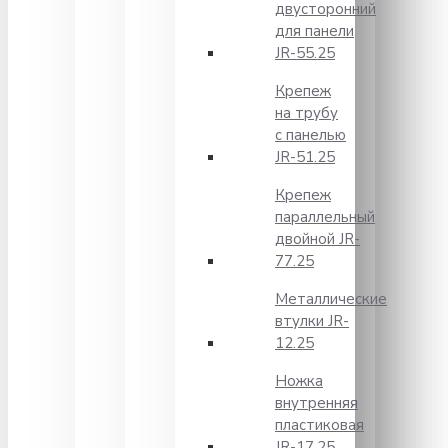
двусторонний
для панели
JR-55.25
Крепеж
на трубу
с панелью
JR-51.25
Крепеж
параллельный
двойной JR-
77.25
Металлические
втулки JR-
12.25
Ножка
внутренняя
пластиковая
JR-17.25