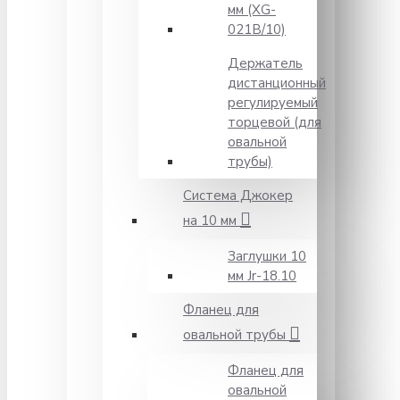
мм (XG-
021B/10)
Держатель
дистанционный
регулируемый
торцевой (для
овальной
трубы)
Система Джокер
на 10 мм
Заглушки 10
мм Jr-18.10
Фланец для
овальной трубы
Фланец для
овальной