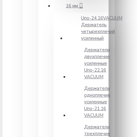
16 мм
Unо-24.16VACUUM
Держатель
четырехплечий
усиленный
Держатели
двухплечие
усиленные
Unо-22.16
VACUUM
Держатели
одноплечие
усиленные
Uno-21.16
VACUUM
Держатели
трехплечие