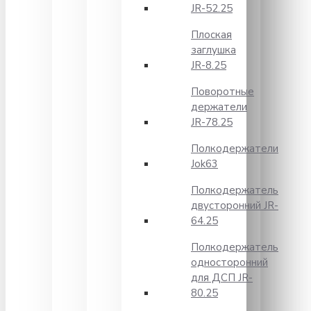
JR-52.25
Плоская
заглушка
JR-8.25
Поворотные
держатели
JR-78.25
Полкодержатели
Jok63
Полкодержатель
двусторонний JR-
64.25
Полкодержатель
односторонний
для ДСП JR-
80.25