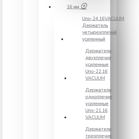
16 мм
Unо-24.16VACUUM
Держатель
четырехплечий
усиленный
Держатели
двухплечие
усиленные
Unо-22.16
VACUUM
Держатели
одноплечие
усиленные
Uno-21.16
VACUUM
Держатели
трехплечие