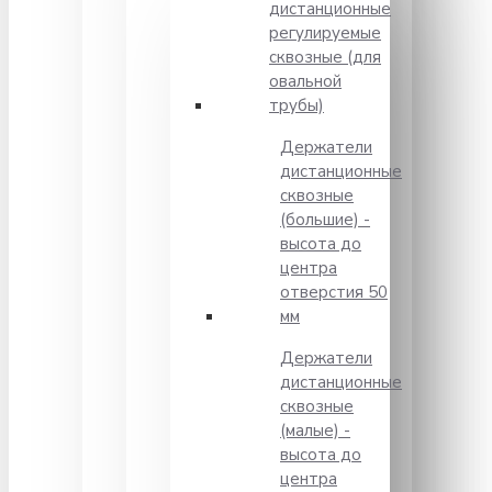
дистанционные
регулируемые
сквозные (для
овальной
трубы)
Держатели
дистанционные
сквозные
(большие) -
высота до
центра
отверстия 50
мм
Держатели
дистанционные
сквозные
(малые) -
высота до
центра