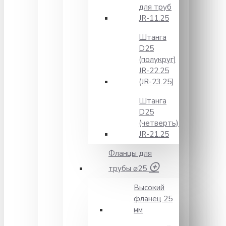
для труб
JR-11.25
Штанга
D25
(полукруг)
JR-22.25
(JR-23.25)
Штанга
D25
(четверть)
JR-21.25
Фланцы для
трубы ⌀25
Высокий
фланец 25
мм