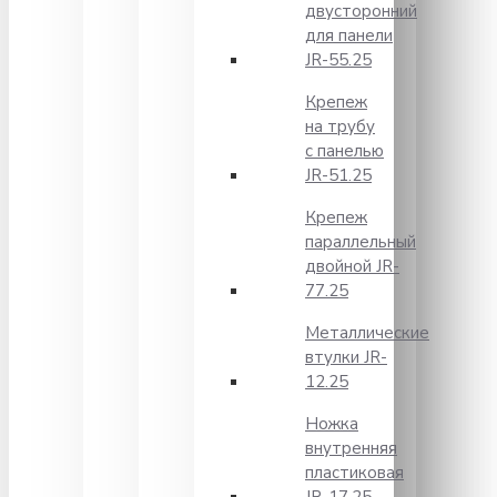
двусторонний
для панели
JR-55.25
Крепеж
на трубу
с панелью
JR-51.25
Крепеж
параллельный
двойной JR-
77.25
Металлические
втулки JR-
12.25
Ножка
внутренняя
пластиковая