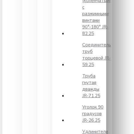
(коленчатый)
с
разжимными
винтами
90°-180° JR-
82.25
Соединитель
труб
торцевой JR-
59.25
Труба
гнутая
дважды
JR-71.25
Уголок 90
градусов
JR-26.25
Удлинители