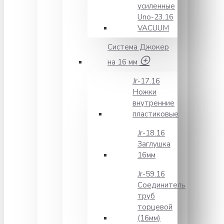
усиленные
Unо-23.16
VACUUM
Система Джокер
на 16 мм
Jr-17.16
Ножки
внутренние
пластиковые
Jr-18.16
Заглушка
16мм
Jr-59.16
Соединитель
труб
торцевой
(16мм)