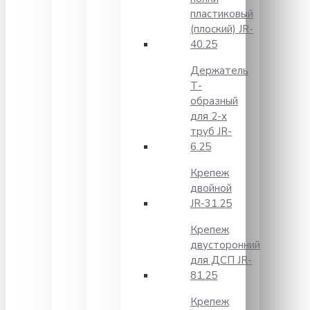
пластиковый
(плоский) JR-
40.25
Держатель
Т-
образный
для 2-х
труб JR-
6.25
Крепеж
двойной
JR-31.25
Крепеж
двусторонний
для ДСП JR-
81.25
Крепеж