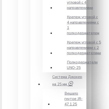
угловой с 4
направлениями
Крепеж угловой с
4 направлениями с
1
полкодержателем
Крепеж угловой с 5
направлениями с 2
полкодержателями
Полкодержатели
UNO-25
Система Джокер
на 25 мм
Вешало
гнутое JR-
47.1.25