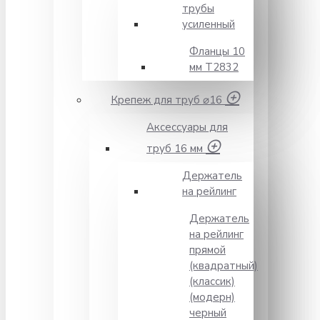
трубы
усиленный
Фланцы 10
мм Т2832
Крепеж для труб ⌀16
Аксессуары для
труб 16 мм
Держатель
на рейлинг
Держатель
на рейлинг
прямой
(квадратный)
(классик)
(модерн)
черный