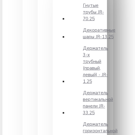
Гнутые
трубы JR-
70.25
Декоративные
шары JR-13.25
Держатель
3-х
трубный
(правый,
левый) - JR-
1.25
Держатель
вертикальной
панели JR-
33.25
Держатель
горизонтальной