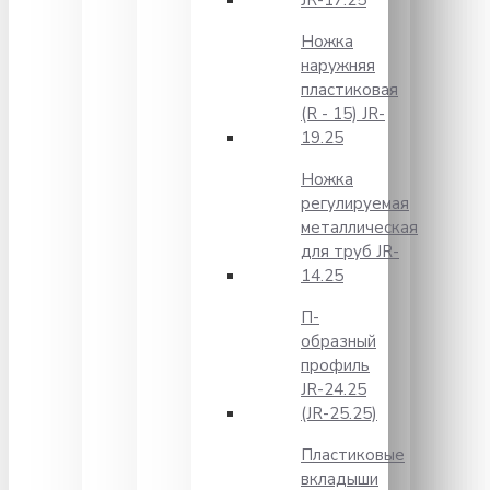
JR-17.25
Ножка
наружняя
пластиковая
(R - 15) JR-
19.25
Ножка
регулируемая
металлическая
для труб JR-
14.25
П-
образный
профиль
JR-24.25
(JR-25.25)
Пластиковые
вкладыши