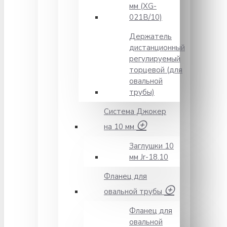
мм (XG-
021B/10)
Держатель
дистанционный
регулируемый
торцевой (для
овальной
трубы)
Система Джокер
на 10 мм
Заглушки 10
мм Jr-18.10
Фланец для
овальной трубы
Фланец для
овальной