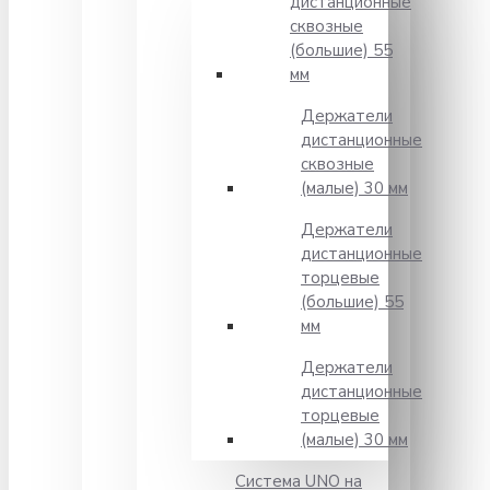
дистанционные
сквозные
(большие) 55
мм
Держатели
дистанционные
сквозные
(малые) 30 мм
Держатели
дистанционные
торцевые
(большие) 55
мм
Держатели
дистанционные
торцевые
(малые) 30 мм
Система UNO на