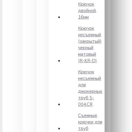
Крючок
двойной,
16мм
Крючок
несъемный
(закрытый)
черный
матовый
(R-KR-D)
Крючок
несъемный
для
джокерных
труб S-
004.CR
Съемные
крючки для
труб