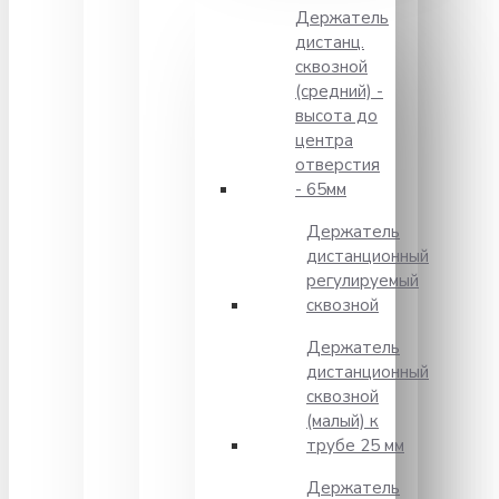
Держатель
дистанц.
сквозной
(средний) -
высота до
центра
отверстия
- 65мм
Держатель
дистанционный
регулируемый
сквозной
Держатель
дистанционный
сквозной
(малый) к
трубе 25 мм
Держатель