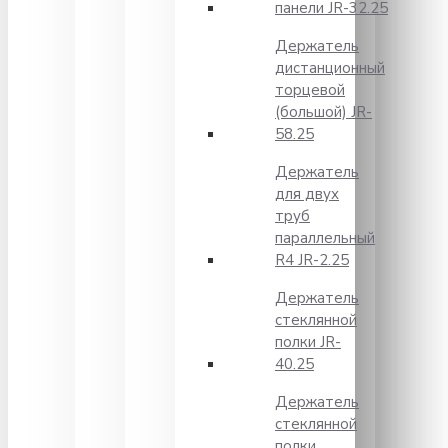
панели JR-32.25
Держатель
дистанционный
торцевой
(большой) JR-
58.25
Держатель
для двух
труб
параллельный
R4 JR-2.25
Держатель
стеклянной
полки JR-
40.25
Держатель
стеклянной
полки