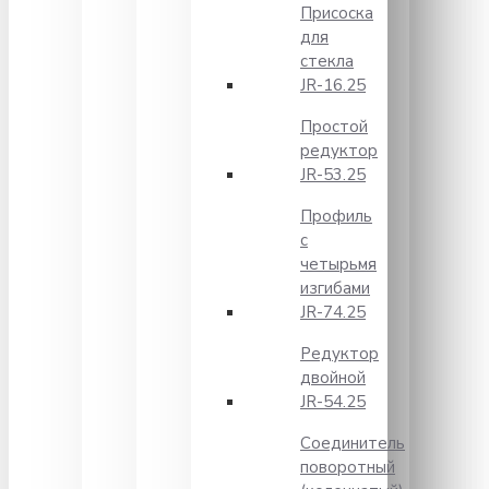
Присоска
для
стекла
JR-16.25
Простой
редуктор
JR-53.25
Профиль
с
четырьмя
изгибами
JR-74.25
Редуктор
двойной
JR-54.25
Соединитель
поворотный