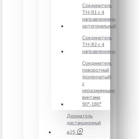
Соединитель
TH-91 с 4
направлениями,
ортогональный
Соединитель
TH-92 с 4
направлениями
Соединитель
поворотный
(коленчатый)
с
неразжимными
винтами
90°-180°
Держатель
дистанционный
⌀25