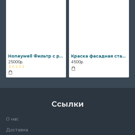
Honeywell Фильтр с регулятором/Resideo Braukmann FK06-3/4"AA+FK06-3/4"AAM, комплект для горячей и холодной воды
Краска фасадная стандарт RULTEX 40 кг
25000р.
4500р.
Ссылки
О нас
Доставка