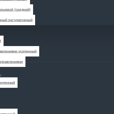
рцевой (средний)
нный регулируемый
й
авлениями усиленный
аправлениями
ы
силенный
силенный