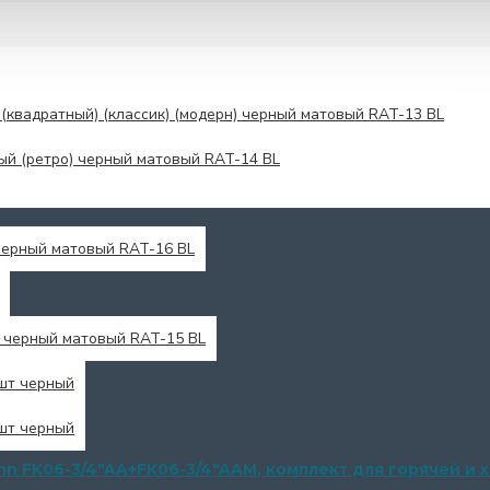
(квадратный) (классик) (модерн) черный матовый RAT-13 BL
ый (ретро) черный матовый RAT-14 BL
черный матовый RAT-16 BL
я черный матовый RAT-15 BL
 шт черный
 шт черный
nn FK06-3/4"AA+FK06-3/4"AAM, комплект для горячей и