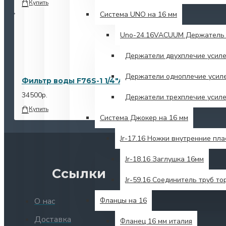
Купить
Система UNO на 16 мм
Unо-24.16VACUUM Держатель 
Держатели двухплечие усил
Держатели одноплечие усил
Фильтр воды F76S-1 1/4"AA
34500р.
Держатели трехплечие усил
Купить
Система Джокер на 16 мм
Jr-17.16 Ножки внутренние пл
Jr-18.16 Заглушка 16мм
Ссылки
Jr-59.16 Соединитель труб то
Фланцы на 16
О нас
Доставка
Фланец 16 мм италия