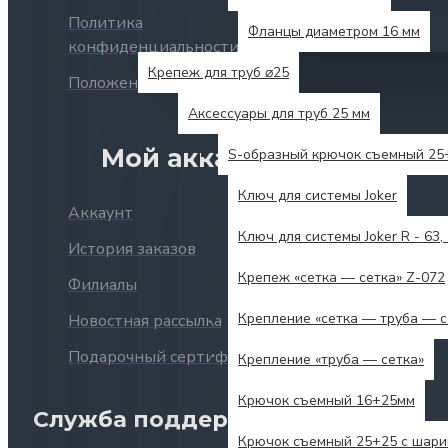
Политика
Фланцы диаметром 16 мм
конфиденциальности
Крепеж для труб ⌀25
Положения и условия
Аксессуары для труб 25 мм
Мой аккаунт
S-образный крючок съемный 25
Ключ для системы Joker
Аккаунт
Ключ для системы Joker R - 63, 
История заказов
Крепеж «сетка — сетка» Z-072
Филиалы
Крепление «сетка — труба — с
Новостная рассылка
Подарочный сертификат
Крепление «труба — сетка»
Крючок съемный 16+25мм
Служба поддержки клие
Крючок съемный 25+25 с шари