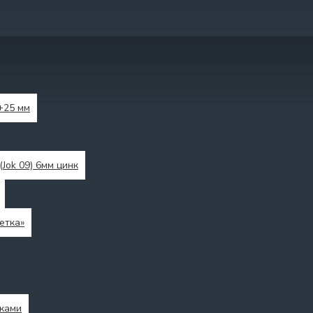
+25 мм
(Jok 09) 6мм цинк
етка»
ками