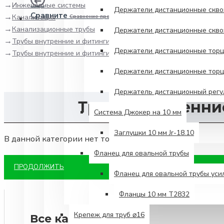
Инженерные системы
Держатели дистанционные сквоз
Сравните
Канализация
Сравнение продуктов
Канализационные трубы
Держатели дистанционные сквоз
Трубы внутренние и фитинги 32 мм
Держатели дистанционные торце
Трубы внутренние и фитинги 32 мм McAlpine
Держатели дистанционные торце
Держатель дистанционный регул
Трубы внутренние
Система Джокер на 10 мм
Заглушки 10 мм Jr-18.10
В данной категории нет товаров.
Фланец для овальной трубы
ПРОДОЛЖИТЬ
Фланец для овальной трубы ус
Фланцы 10 мм Т2832
Крепеж для труб ⌀16
Все категории