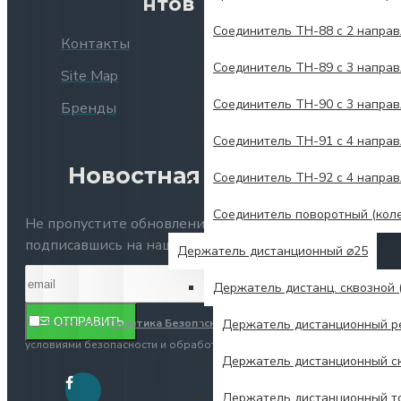
нтов
Соединитель TH-88 с 2 напра
Контакты
Соединитель TH-89 с 3 напра
Site Map
Соединитель TH-90 с 3 напра
Бренды
Соединитель TH-91 с 4 направ
Новостная рассылка
Соединитель TH-92 с 4 напра
Соединитель поворотный (кол
Не пропустите обновления и акции,
подписавшись на нашу рассылку.
Держатель дистанционный ⌀25
Держатель дистанц. сквозной (
ОТПРАВИТЬ
Держатель дистанционный р
Я прочитал
Политика Безопасности
и согласен с
условиями безопасности и обработки персональных данных
Держатель дистанционный ск
Держатель дистанционный т