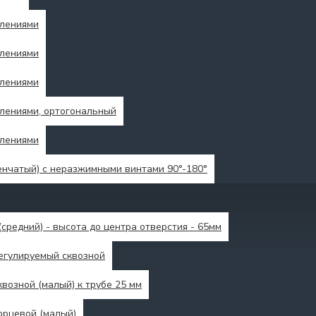
влениями
влениями
влениями
лениями, ортогональный
влениями
енчатый) с неразжимными винтами 90°-180°
средний) - высота до центра отверстия - 65мм
егулируемый сквозной
возной (малый) к трубе 25 мм
орцевой (малый)