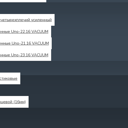
четырехплечий усиленный
енные Unо-22.16 VACUUM
енные Uno-21.16 VACUUM
енные Unо-23.16 VACUUM
астиковые
рцевой (16мм)