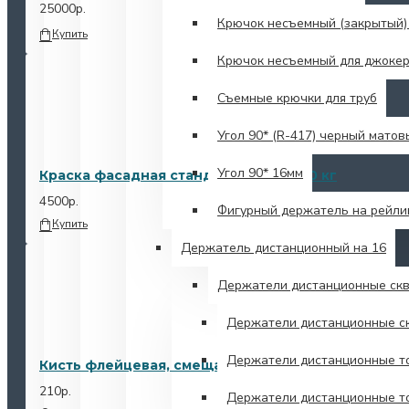
25000р.
Крючок несъемный (закрытый)
Купить
Крючок несъемный для джокер
Съемные крючки для труб
Угол 90* (R-417) черный матов
Угол 90* 16мм
Краска фасадная стандарт RULTEX 40 кг
4500р.
Фигурный держатель на рейли
Купить
Держатель дистанционный на 16
Держатели дистанционные скв
Держатели дистанционные ск
Держатели дистанционные то
Кисть флейцевая, смещанная черная щетина, Делт
210р.
Держатели дистанционные то