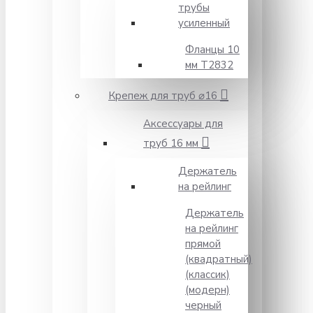
трубы
усиленный
Фланцы 10
мм Т2832
Крепеж для труб ⌀16
Аксессуары для
труб 16 мм
Держатель
на рейлинг
Держатель
на рейлинг
прямой
(квадратный)
(классик)
(модерн)
черный