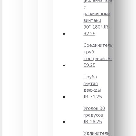
(коленчатый)
с
разжимными
винтами
90°-180° JR-
82.25
Соединитель
труб
торцевой JR-
59.25
Труба
гнутая
дважды
JR-71.25
Уголок 90
градусов
JR-26.25
Удлинители