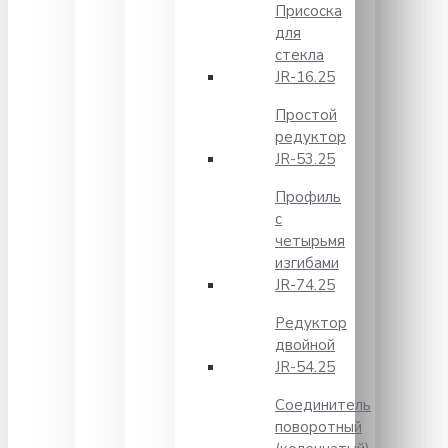
Присоска
для
стекла
JR-16.25
Простой
редуктор
JR-53.25
Профиль
с
четырьмя
изгибами
JR-74.25
Редуктор
двойной
JR-54.25
Соединитель
поворотный