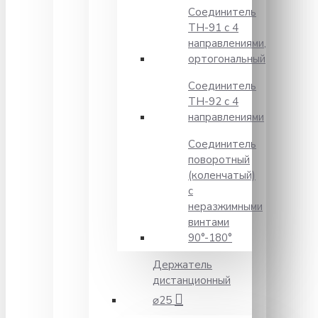
Соединитель
TH-91 с 4
направлениями,
ортогональный
Соединитель
TH-92 с 4
направлениями
Соединитель
поворотный
(коленчатый)
с
неразжимными
винтами
90°-180°
Держатель
дистанционный
⌀25