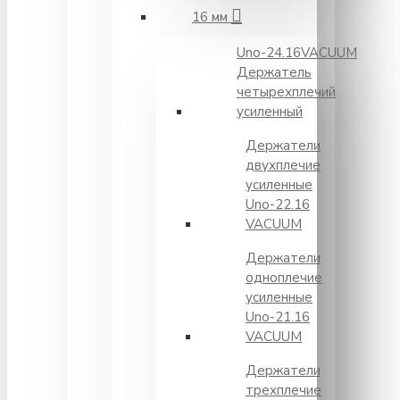
16 мм
Unо-24.16VACUUM
Держатель
четырехплечий
усиленный
Держатели
двухплечие
усиленные
Unо-22.16
VACUUM
Держатели
одноплечие
усиленные
Uno-21.16
VACUUM
Держатели
трехплечие