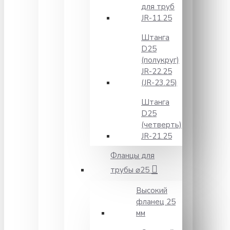
для труб
JR-11.25
Штанга
D25
(полукруг)
JR-22.25
(JR-23.25)
Штанга
D25
(четверть)
JR-21.25
Фланцы для
трубы ⌀25
Высокий
фланец 25
мм