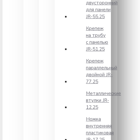
двусторонний
для панели
JR-55.25
Крепеж
на трубу
с панелью
JR-51.25
Крепеж
параллельный
двойной JR-
77.25
Металлические
втулки JR-
12.25
Ножка
внутренняя
пластиковая
JR-17.25