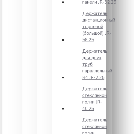
панели JR-32.25
Держатель
дистанционный
торцевой
(большой) JR-
58.25
Держатель
для двух
труб
параллельный
R4 JR-2.25
Держатель
стеклянной
полки JR-
40.25
Держатель
стеклянной
полки