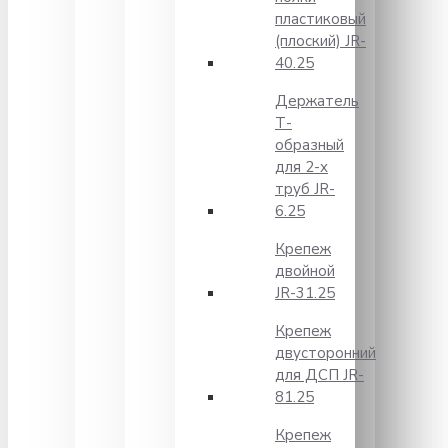
пластиковый
(плоский) JR-
40.25
Держатель
Т-
образный
для 2-х
труб JR-
6.25
Крепеж
двойной
JR-31.25
Крепеж
двусторонний
для ДСП JR-
81.25
Крепеж