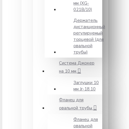
мм (XG-
021B/10)
Держатель
дистанционный
регулируемый
торцевой (для
овальной
трубы)
Система Джокер
на 10 мм
Заглушки 10
мм Jr-18.10
Фланец для
овальной трубы
Фланец для
овальной