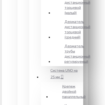
дистанционный
торцевой
(малый)
Держатель
дистанционный
торцевой
(средний)
Держатель
трубы
дистанционный
регулируемый
Система UNO на
25 мм
Крепеж
двойной
параллельный