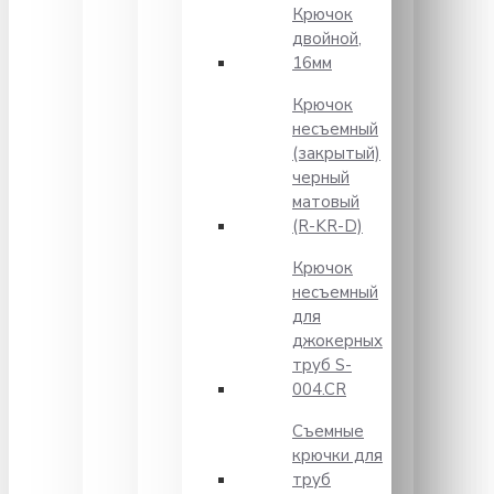
Крючок
двойной,
16мм
Крючок
несъемный
(закрытый)
черный
матовый
(R-KR-D)
Крючок
несъемный
для
джокерных
труб S-
004.CR
Съемные
крючки для
труб