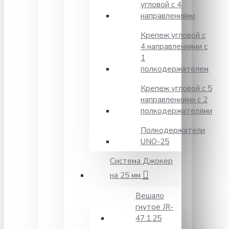
угловой с 4
направлениями
Крепеж угловой с
4 направлениями с
1
полкодержателем
Крепеж угловой с 5
направлениями с 2
полкодержателями
Полкодержатели
UNO-25
Система Джокер
на 25 мм
Вешало
гнутое JR-
47.1.25