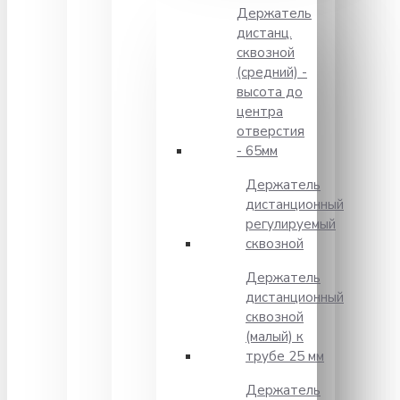
Держатель
дистанц.
сквозной
(средний) -
высота до
центра
отверстия
- 65мм
Держатель
дистанционный
регулируемый
сквозной
Держатель
дистанционный
сквозной
(малый) к
трубе 25 мм
Держатель