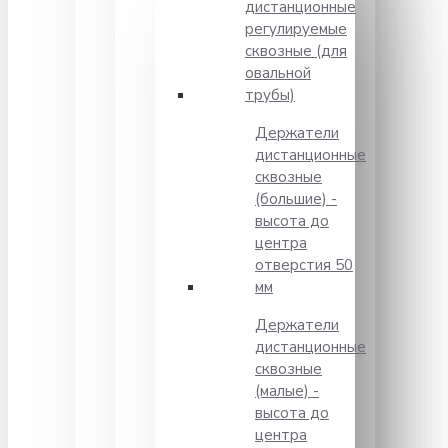
дистанционные
регулируемые
сквозные (для
овальной
трубы)
Держатели
дистанционные
сквозные
(большие) -
высота до
центра
отверстия 50
мм
Держатели
дистанционные
сквозные
(малые) -
высота до
центра