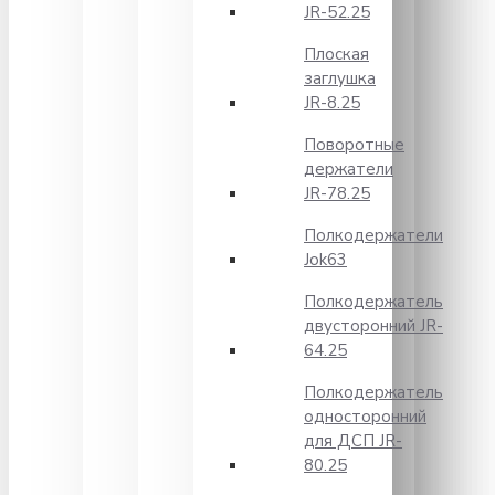
JR-52.25
Плоская
заглушка
JR-8.25
Поворотные
держатели
JR-78.25
Полкодержатели
Jok63
Полкодержатель
двусторонний JR-
64.25
Полкодержатель
односторонний
для ДСП JR-
80.25