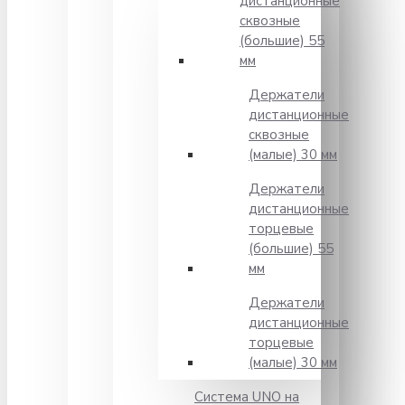
дистанционные
сквозные
(большие) 55
мм
Держатели
дистанционные
сквозные
(малые) 30 мм
Держатели
дистанционные
торцевые
(большие) 55
мм
Держатели
дистанционные
торцевые
(малые) 30 мм
Система UNO на