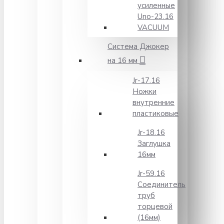
усиленные
Unо-23.16
VACUUM
Система Джокер
на 16 мм
Jr-17.16
Ножки
внутренние
пластиковые
Jr-18.16
Заглушка
16мм
Jr-59.16
Соединитель
труб
торцевой
(16мм)