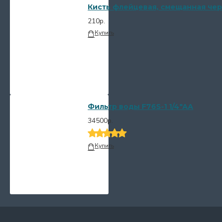
Кисть флейцевая, смещанная чер
210р.
Купить
Фильтр воды F76S-1 1/4"AA
34500р.
Купить