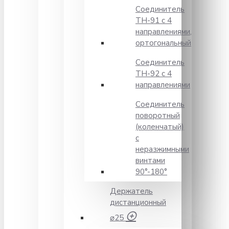
Соединитель
TH-91 с 4
направлениями,
ортогональный
Соединитель
TH-92 с 4
направлениями
Соединитель
поворотный
(коленчатый)
с
неразжимными
винтами
90°-180°
Держатель
дистанционный
⌀25