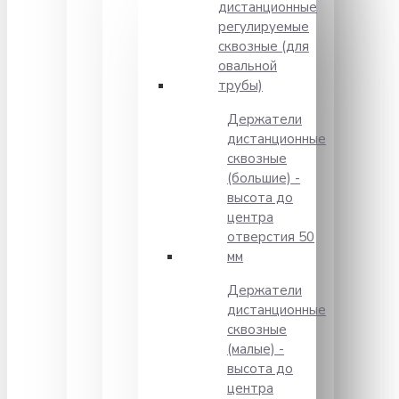
дистанционные
регулируемые
сквозные (для
овальной
трубы)
Держатели
дистанционные
сквозные
(большие) -
высота до
центра
отверстия 50
мм
Держатели
дистанционные
сквозные
(малые) -
высота до
центра