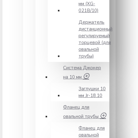
мм (XG-
021B/10)
Держатель
дистанционный
регулируемый
торцевой (для
овальной
трубы)
Система Джокер
на 10 мм
Заглушки 10
мм Jr-18.10
Фланец для
овальной трубы
Фланец для
овальной