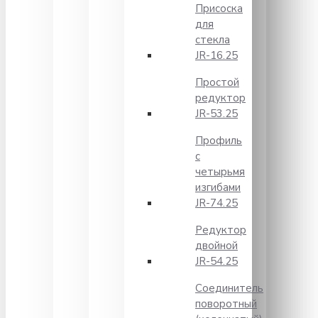
Присоска
для
стекла
JR-16.25
Простой
редуктор
JR-53.25
Профиль
с
четырьмя
изгибами
JR-74.25
Редуктор
двойной
JR-54.25
Соединитель
поворотный