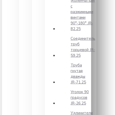
(коленчатый)
с
разжимными
винтами
90°-180° JR-
82.25
Соединитель
труб
торцевой JR-
59.25
Труба
гнутая
дважды
JR-71.25
Уголок 90
градусов
JR-26.25
Удлинители