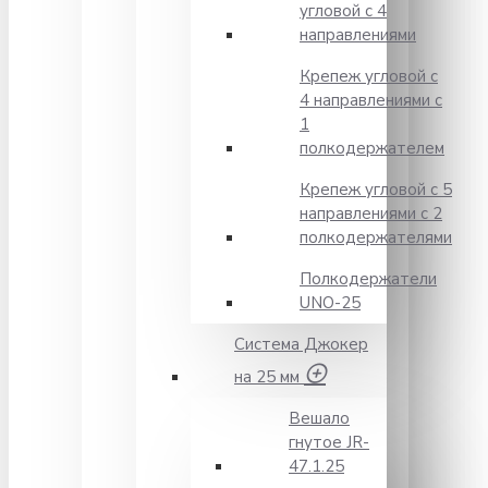
угловой с 4
направлениями
Крепеж угловой с
4 направлениями с
1
полкодержателем
Крепеж угловой с 5
направлениями с 2
полкодержателями
Полкодержатели
UNO-25
Система Джокер
на 25 мм
Вешало
гнутое JR-
47.1.25