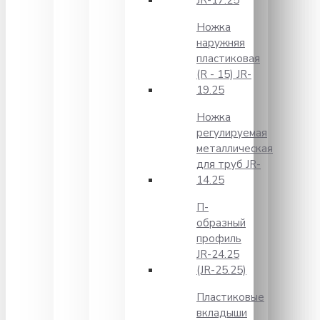
JR-17.25
Ножка
наружняя
пластиковая
(R - 15) JR-
19.25
Ножка
регулируемая
металлическая
для труб JR-
14.25
П-
образный
профиль
JR-24.25
(JR-25.25)
Пластиковые
вкладыши