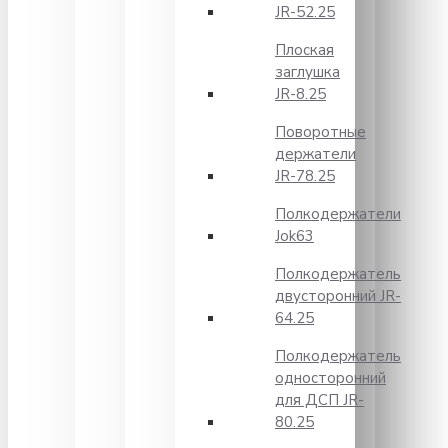
JR-52.25
Плоская
заглушка
JR-8.25
Поворотные
держатели
JR-78.25
Полкодержатели
Jok63
Полкодержатель
двусторонний JR-
64.25
Полкодержатель
односторонний
для ДСП JR-
80.25