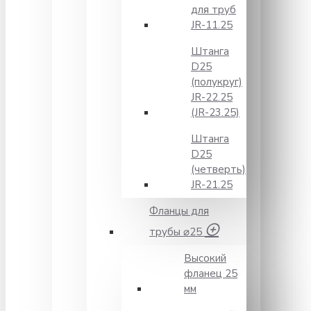
для труб
JR-11.25
Штанга
D25
(полукруг)
JR-22.25
(JR-23.25)
Штанга
D25
(четверть)
JR-21.25
Фланцы для
трубы ⌀25
Высокий
фланец 25
мм