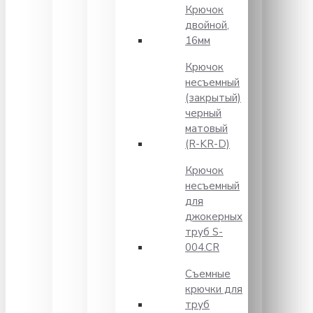
Крючок
двойной,
16мм
Крючок
несъемный
(закрытый)
черный
матовый
(R-KR-D)
Крючок
несъемный
для
джокерных
труб S-
004.CR
Съемные
крючки для
труб