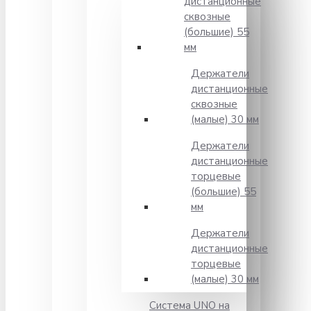
дистанционные
сквозные
(большие) 55
мм
Держатели
дистанционные
сквозные
(малые) 30 мм
Держатели
дистанционные
торцевые
(большие) 55
мм
Держатели
дистанционные
торцевые
(малые) 30 мм
Система UNO на