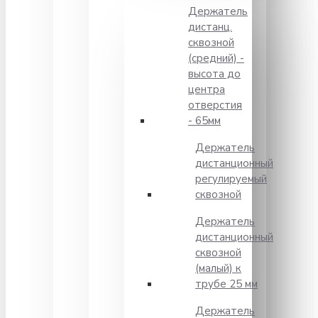
Держатель
дистанц.
сквозной
(средний) -
высота до
центра
отверстия
- 65мм
Держатель
дистанционный
регулируемый
сквозной
Держатель
дистанционный
сквозной
(малый) к
трубе 25 мм
Держатель