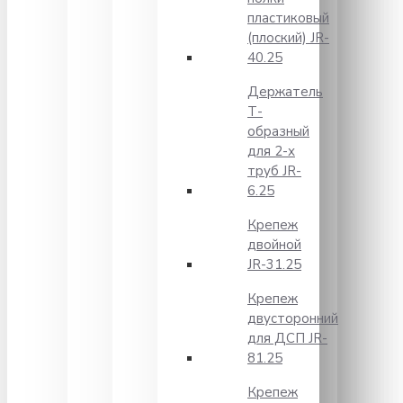
пластиковый
(плоский) JR-
40.25
Держатель
Т-
образный
для 2-х
труб JR-
6.25
Крепеж
двойной
JR-31.25
Крепеж
двусторонний
для ДСП JR-
81.25
Крепеж