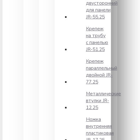
двусторонний
для панели
JR-55.25
Крепеж
на трубу
с панелью
JR-51.25
Крепеж
параллельный
двойной JR-
77.25
Металлические
втулки JR-
12.25
Ножка
внутренняя
пластиковая