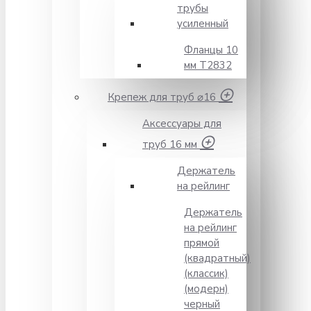
трубы
усиленный
Фланцы 10
мм Т2832
Крепеж для труб ⌀16
Аксессуары для
труб 16 мм
Держатель
на рейлинг
Держатель
на рейлинг
прямой
(квадратный)
(классик)
(модерн)
черный