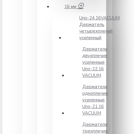
16 мм
Unо-24.16VACUUM
Держатель
четырехплечий
усиленный
Держатели
двухплечие
усиленные
Unо-22.16
VACUUM
Держатели
одноплечие
усиленные
Uno-21.16
VACUUM
Держатели
трехплечие