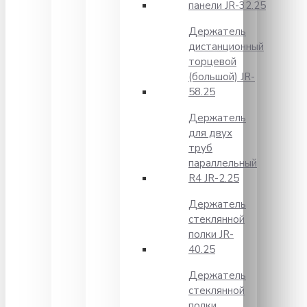
панели JR-32.25
Держатель
дистанционный
торцевой
(большой) JR-
58.25
Держатель
для двух
труб
параллельный
R4 JR-2.25
Держатель
стеклянной
полки JR-
40.25
Держатель
стеклянной
полки