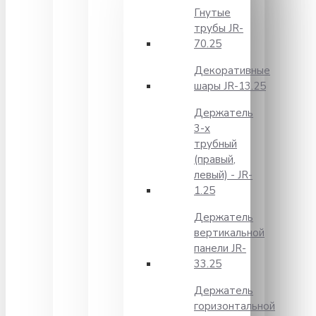
Гнутые
трубы JR-
70.25
Декоративные
шары JR-13.25
Держатель
3-х
трубный
(правый,
левый) - JR-
1.25
Держатель
вертикальной
панели JR-
33.25
Держатель
горизонтальной