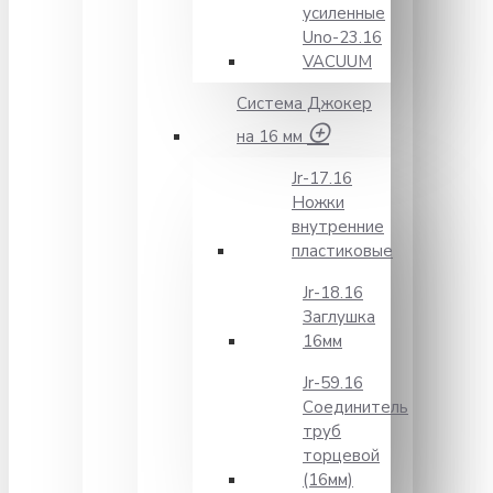
усиленные
Unо-23.16
VACUUM
Система Джокер
на 16 мм
Jr-17.16
Ножки
внутренние
пластиковые
Jr-18.16
Заглушка
16мм
Jr-59.16
Соединитель
труб
торцевой
(16мм)