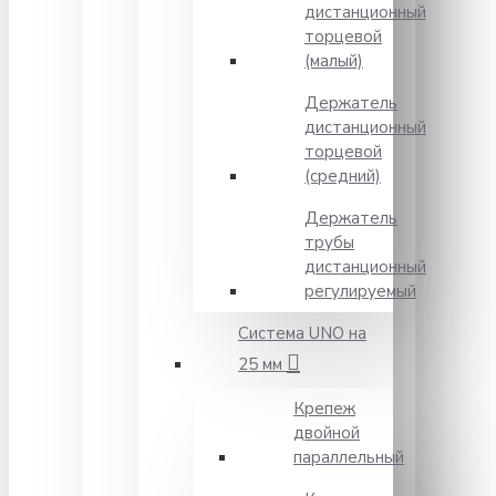
дистанционный
торцевой
(малый)
Держатель
дистанционный
торцевой
(средний)
Держатель
трубы
дистанционный
регулируемый
Система UNO на
25 мм
Крепеж
двойной
параллельный