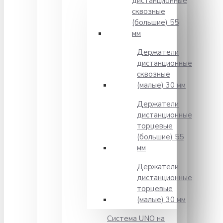
дистанционные
сквозные
(большие) 55
мм
Держатели
дистанционные
сквозные
(малые) 30 мм
Держатели
дистанционные
торцевые
(большие) 55
мм
Держатели
дистанционные
торцевые
(малые) 30 мм
Система UNO на