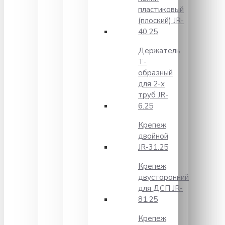
пластиковый
(плоский) JR-
40.25
Держатель
Т-
образный
для 2-х
труб JR-
6.25
Крепеж
двойной
JR-31.25
Крепеж
двусторонний
для ДСП JR-
81.25
Крепеж