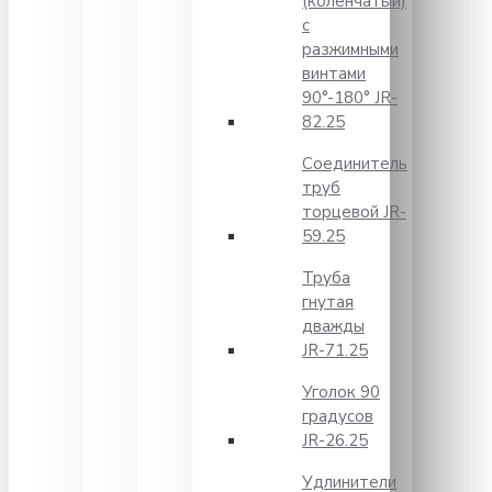
(коленчатый)
с
разжимными
винтами
90°-180° JR-
82.25
Соединитель
труб
торцевой JR-
59.25
Труба
гнутая
дважды
JR-71.25
Уголок 90
градусов
JR-26.25
Удлинители