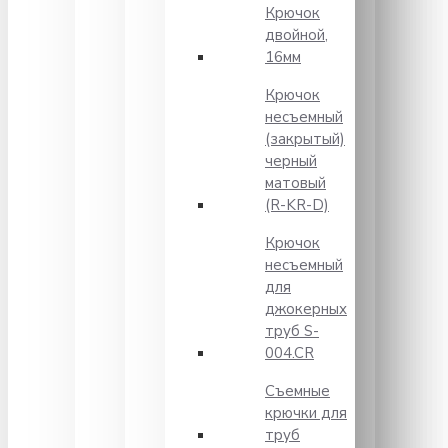
Крючок
двойной,
16мм
Крючок
несъемный
(закрытый)
черный
матовый
(R-KR-D)
Крючок
несъемный
для
джокерных
труб S-
004.CR
Съемные
крючки для
труб