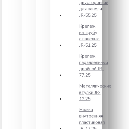
двусторонний
для панели
JR-55.25
Крепеж
на трубу
с панелью
JR-51.25
Крепеж
параллельный
двойной JR-
77.25
Металлические
втулки JR-
12.25
Ножка
внутренняя
пластиковая
JR-17.25