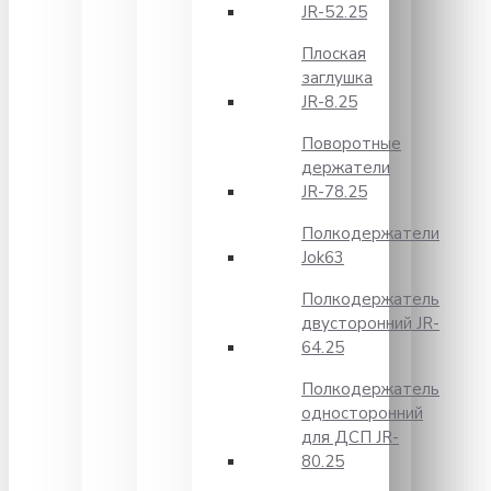
JR-52.25
Плоская
заглушка
JR-8.25
Поворотные
держатели
JR-78.25
Полкодержатели
Jok63
Полкодержатель
двусторонний JR-
64.25
Полкодержатель
односторонний
для ДСП JR-
80.25