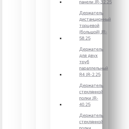
панели JR-32.25
Держатель
дистанционный
торцевой
(большой) JR-
58.25
Держатель
для двух
труб
параллельный
R4 JR-2.25
Держатель
стеклянной
полки JR-
40.25
Держатель
стеклянной
полки