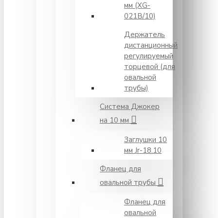
мм (XG-
021B/10)
Держатель
дистанционный
регулируемый
торцевой (для
овальной
трубы)
Система Джокер
на 10 мм
Заглушки 10
мм Jr-18.10
Фланец для
овальной трубы
Фланец для
овальной