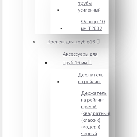
трубы
усиленный
Фланцы 10
мм Т2832
Крепеж для труб ⌀16
Аксессуары для
труб 16 мм
Держатель
на рейлинг
Держатель
на рейлинг
прямой
(квадратный)
(классик)
(модерн)
черный