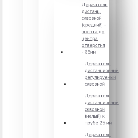
Держатель
дистанц.
сквозной
(средний) -
высота до
центра
отверстия
- 65мм
Держатель
дистанционный
регулируемый
сквозной
Держатель
дистанционный
сквозной
(малый) к
трубе 25 мм
Держатель