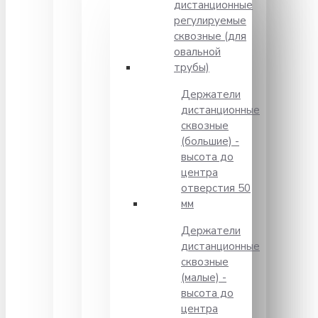
дистанционные
регулируемые
сквозные (для
овальной
трубы)
Держатели
дистанционные
сквозные
(большие) -
высота до
центра
отверстия 50
мм
Держатели
дистанционные
сквозные
(малые) -
высота до
центра