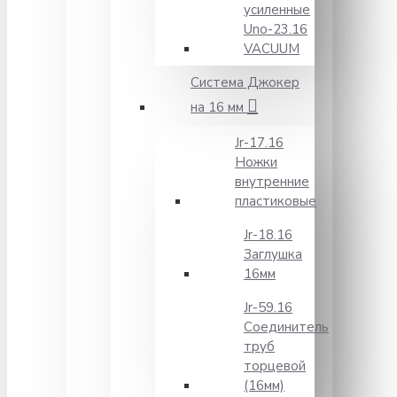
усиленные
Unо-23.16
VACUUM
Система Джокер
на 16 мм
Jr-17.16
Ножки
внутренние
пластиковые
Jr-18.16
Заглушка
16мм
Jr-59.16
Соединитель
труб
торцевой
(16мм)