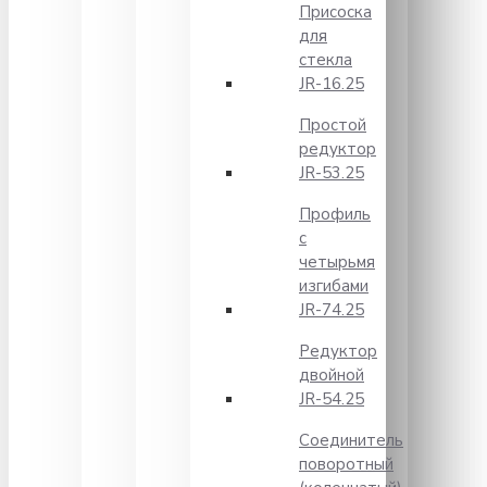
Присоска
для
стекла
JR-16.25
Простой
редуктор
JR-53.25
Профиль
с
четырьмя
изгибами
JR-74.25
Редуктор
двойной
JR-54.25
Соединитель
поворотный