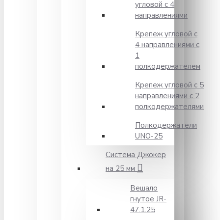
угловой с 4
направлениями
Крепеж угловой с
4 направлениями с
1
полкодержателем
Крепеж угловой с 5
направлениями с 2
полкодержателями
Полкодержатели
UNO-25
Система Джокер
на 25 мм
Вешало
гнутое JR-
47.1.25