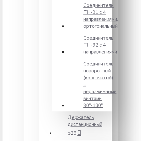
Соединитель
TH-91 с 4
направлениями,
ортогональный
Соединитель
TH-92 с 4
направлениями
Соединитель
поворотный
(коленчатый)
с
неразжимными
винтами
90°-180°
Держатель
дистанционный
⌀25