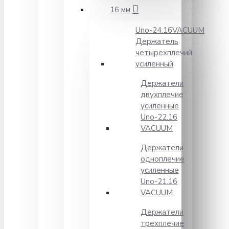
16 мм
Unо-24.16VACUUM
Держатель
четырехплечий
усиленный
Держатели
двухплечие
усиленные
Unо-22.16
VACUUM
Держатели
одноплечие
усиленные
Uno-21.16
VACUUM
Держатели
трехплечие