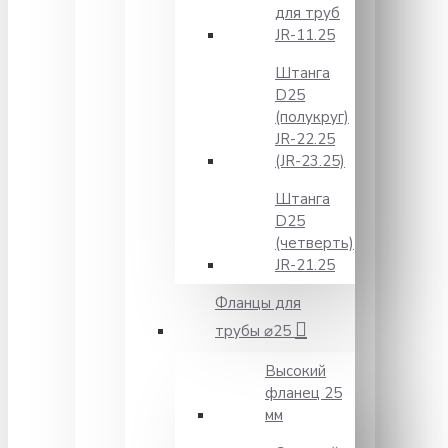
для труб
JR-11.25
Штанга
D25
(полукруг)
JR-22.25
(JR-23.25)
Штанга
D25
(четверть)
JR-21.25
Фланцы для
трубы ⌀25
Высокий
фланец 25
мм