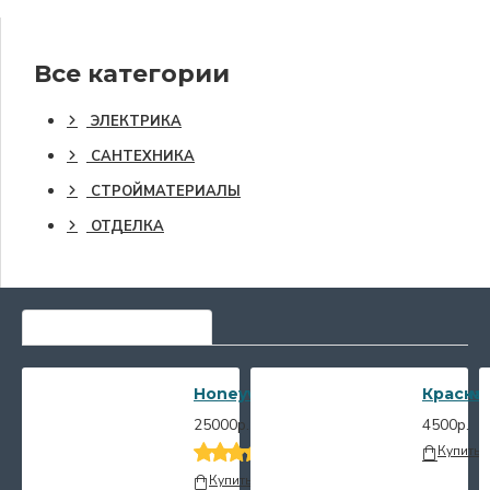
Все категории
ЭЛЕКТРИКА
САНТЕХНИКА
СТРОЙМАТЕРИАЛЫ
ОТДЕЛКА
САМЫЕ ПОПУЛЯРНЫЕ
Honeywell Фильтр с регулятором/
Краска 
25000р.
4500р.
Купить
Купить