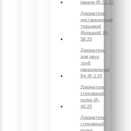
панели JR-32.25
Держатель
дистанционный
торцевой
(большой) JR-
58.25
Держатель
для двух
труб
параллельный
R4 JR-2.25
Держатель
стеклянной
полки JR-
40.25
Держатель
стеклянной
полки