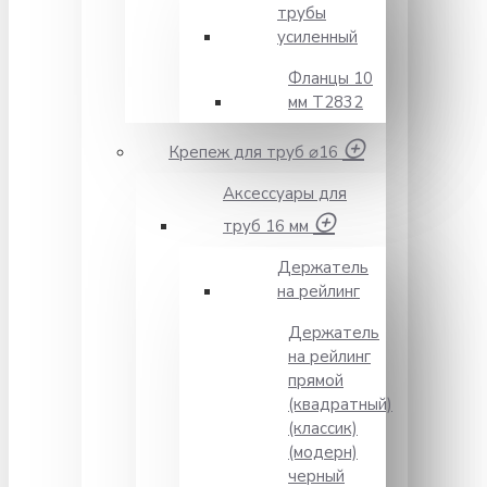
трубы
усиленный
Фланцы 10
мм Т2832
Крепеж для труб ⌀16
Аксессуары для
труб 16 мм
Держатель
на рейлинг
Держатель
на рейлинг
прямой
(квадратный)
(классик)
(модерн)
черный