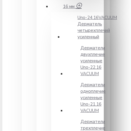
16 мм
Unо-24.16VACUUM
Держатель
четырехплечий
усиленный
Держатели
двухплечие
усиленные
Unо-22.16
VACUUM
Держатели
одноплечие
усиленные
Uno-21.16
VACUUM
Держатели
трехплечие