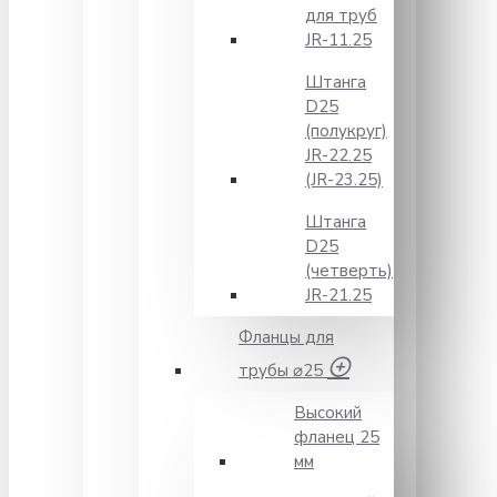
для труб
JR-11.25
Штанга
D25
(полукруг)
JR-22.25
(JR-23.25)
Штанга
D25
(четверть)
JR-21.25
Фланцы для
трубы ⌀25
Высокий
фланец 25
мм