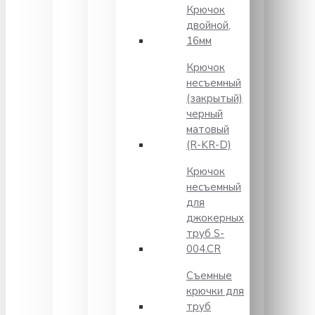
Крючок
двойной,
16мм
Крючок
несъемный
(закрытый)
черный
матовый
(R-KR-D)
Крючок
несъемный
для
джокерных
труб S-
004.CR
Съемные
крючки для
труб