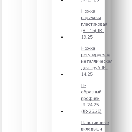
JR-17.25
Ножка
наружняя
пластиковая
(R - 15) JR-
19.25
Ножка
регулируемая
металлическая
для труб JR-
14.25
П-
образный
профиль
JR-24.25
(JR-25.25)
Пластиковые
вкладыши