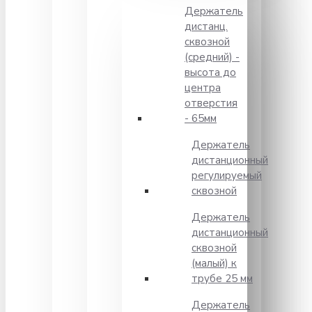
Держатель
дистанц.
сквозной
(средний) -
высота до
центра
отверстия
- 65мм
Держатель
дистанционный
регулируемый
сквозной
Держатель
дистанционный
сквозной
(малый) к
трубе 25 мм
Держатель