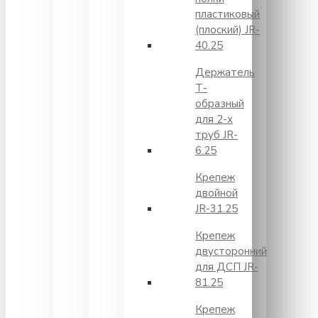
пластиковый
(плоский) JR-
40.25
Держатель
Т-
образный
для 2-х
труб JR-
6.25
Крепеж
двойной
JR-31.25
Крепеж
двусторонний
для ДСП JR-
81.25
Крепеж