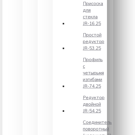
Присоска
для
стекла
JR-16.25
Простой
редуктор
JR-53.25
Профиль
с
четырьмя
изгибами
JR-74.25
Редуктор
двойной
JR-54.25
Соединитель
поворотный