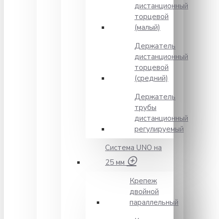
дистанционный
торцевой
(малый)
Держатель
дистанционный
торцевой
(средний)
Держатель
трубы
дистанционный
регулируемый
Система UNO на
25 мм
Крепеж
двойной
параллельный