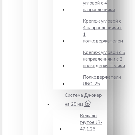
угловой с 4
направлениями
Крепеж угловой с
4 направлениями с
1
полкодержателем
Крепеж угловой с 5
направлениями с 2
полкодержателями
Полкодержатели
UNO-25
Система Джокер
на 25 мм
Вешало
гнутое JR-
47.1.25