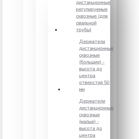
дистанционные
регулируемые
сквозные (для
овальной
трубы)
Держатели
дистанционные
сквозные
(большие) -
высота до
центра
отверстия 50
мм
Держатели
дистанционные
сквозные
(малые) -
высота до
центра