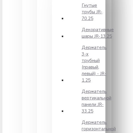
Гнутые
трубы JR-
70.25
Декоративные
шары JR-13.25
Держатель
3-х
трубный
(правый,
левый) - JR-
1.25
Держатель
вертикальной
панели JR-
33.25
Держатель
горизонтальной