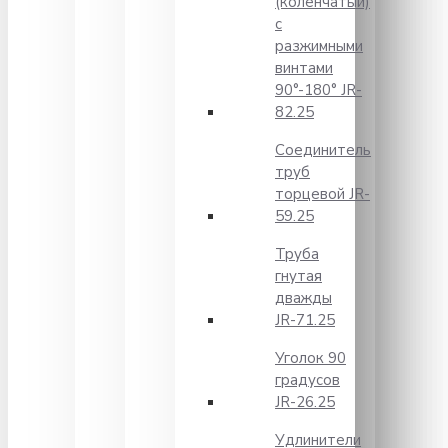
(коленчатый)
с
разжимными
винтами
90°-180° JR-
82.25
Соединитель
труб
торцевой JR-
59.25
Труба
гнутая
дважды
JR-71.25
Уголок 90
градусов
JR-26.25
Удлинители