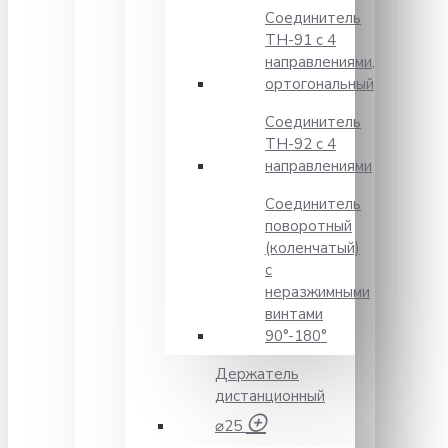
Соединитель
TH-91 с 4
направлениями,
ортогональный
Соединитель
TH-92 с 4
направлениями
Соединитель
поворотный
(коленчатый)
с
неразжимными
винтами
90°-180°
Держатель
дистанционный
⌀25