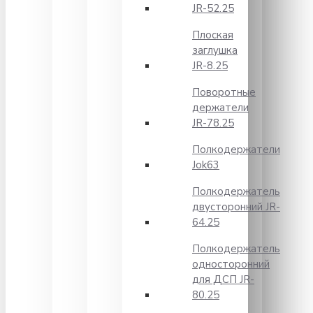
JR-52.25
Плоская
заглушка
JR-8.25
Поворотные
держатели
JR-78.25
Полкодержатели
Jok63
Полкодержатель
двусторонний JR-
64.25
Полкодержатель
односторонний
для ДСП JR-
80.25