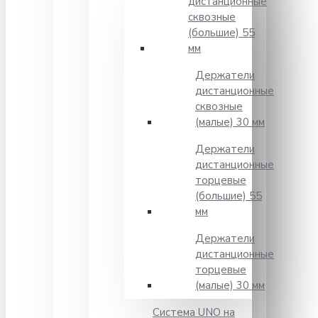
дистанционные
сквозные
(большие) 55
мм
Держатели
дистанционные
сквозные
(малые) 30 мм
Держатели
дистанционные
торцевые
(большие) 55
мм
Держатели
дистанционные
торцевые
(малые) 30 мм
Система UNO на