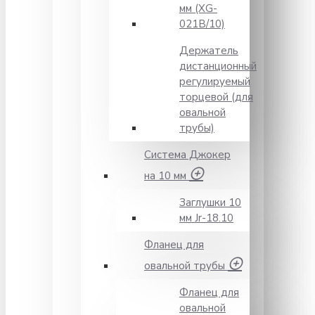
мм (XG-
021B/10)
Держатель
дистанционный
регулируемый
торцевой (для
овальной
трубы)
Система Джокер
на 10 мм
Заглушки 10
мм Jr-18.10
Фланец для
овальной трубы
Фланец для
овальной