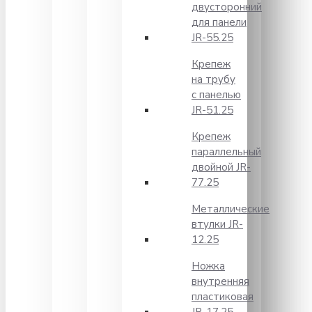
двусторонний
для панели
JR-55.25
Крепеж
на трубу
с панелью
JR-51.25
Крепеж
параллельный
двойной JR-
77.25
Металлические
втулки JR-
12.25
Ножка
внутренняя
пластиковая