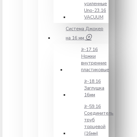
усиленные
Unо-23.16
VACUUM
Система Джокер
на 16 мм
Jr-17.16
Ножки
внутренние
пластиковые
Jr-18.16
Заглушка
16мм
Jr-59.16
Соединитель
труб
торцевой
(16мм)