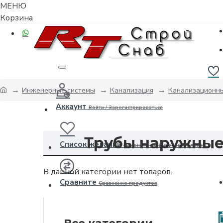
МЕНЮ
Корзина
Инженерные системы
Канализация
Канализационн
Аккаунт
Войти / Зарегистрироваться
Трубы наружные
Список желаний
Изменить свой список желаний
В данной категории нет товаров.
Сравните
Сравнение продуктов