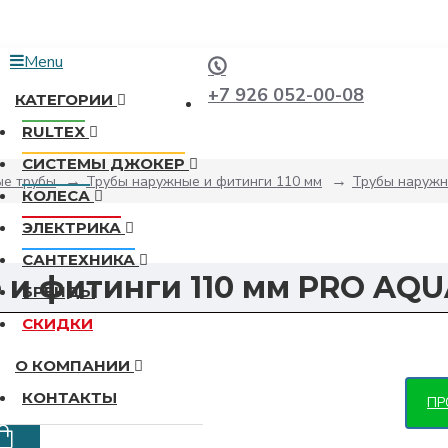
Menu
+7 926 052-00-08
КАТЕГОРИИ
RULTEX
СИСТЕМЫ ДЖОКЕР
ые трубы
Трубы наружные и фитинги 110 мм
Трубы наружн
КОЛЕСА
ЭЛЕКТРИКА
САНТЕХНИКА
 и фитинги 110 мм PRO AQ
БРЕНДЫ
СКИДКИ
О КОМПАНИИ
КОНТАКТЫ
ПР