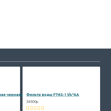
холодной воды
ая черная щетина, Делтаролл, 70×12 мм
Фильтр воды F76S-1 1/4"AA
34500р.