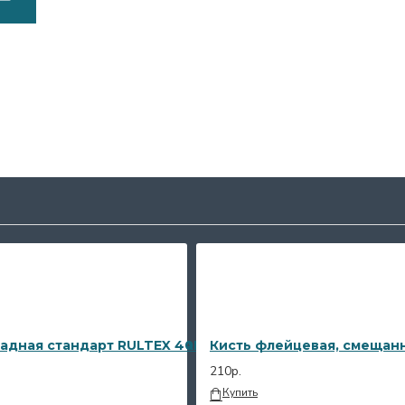
n FK06-3/4"AA+FK06-3/4"AAM, комплект для горячей и 
адная стандарт RULTEX 40 кг
Кисть флейцевая, смещанн
210р.
Купить