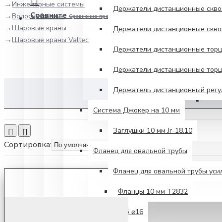
Инженерные системы
Держатели дистанционные сквоз
Сравните
Водоснабжение
Сравнение продуктов
Шаровые краны
Держатели дистанционные сквоз
Шаровые краны Valtec
Держатели дистанционные торце
Держатели дистанционные торце
Шаров
Держатель дистанционный регул
Система Джокер на 10 мм
Заглушки 10 мм Jr-18.10
Сортировка:
Фланец для овальной трубы
Фланец для овальной трубы ус
Фланцы 10 мм Т2832
Крепеж для труб ⌀16