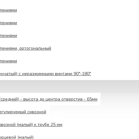
влениями
влениями
влениями
лениями, ортогональный
влениями
енчатый) с неразжимными винтами 90°-180°
средний) - высота до центра отверстия - 65мм
егулируемый сквозной
возной (малый) к трубе 25 мм
орцевой (малый)