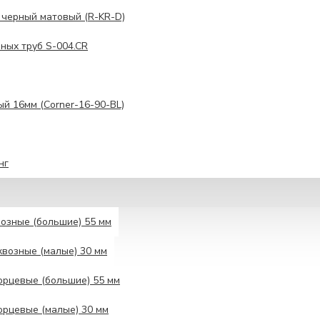
 черный матовый (R-KR-D)
ных труб S-004.CR
ый 16мм (Corner-16-90-BL)
нг
озные (большие) 55 мм
возные (малые) 30 мм
рцевые (большие) 55 мм
рцевые (малые) 30 мм