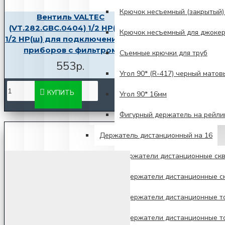
Крючок несъемный (закрытый)
Вентиль VALTEC
(VT.282.GBC.0404) 1/2 НР(ш) х
Крючок несъемный для джокер
1/2 НР(ш) для подключения с/т
приборов с фильтром
Съемные крючки для труб
553р.
Угол 90* (R-417) черный матов
КУПИТЬ
Угол 90* 16мм
Фигурный держатель на рейли
Держатель дистанционный на 16
Держатели дистанционные скв
Держатели дистанционные ск
Держатели дистанционные то
Держатели дистанционные то