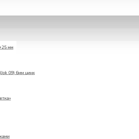
+25 мм
(Jok 09) 6мм цинк
етка»
ками