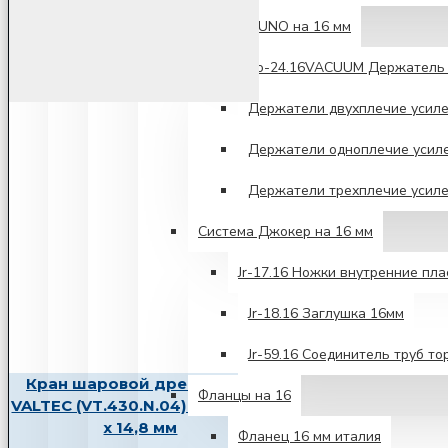
Система UNO на 16 мм
Unо-24.16VACUUM Держатель 
Держатели двухплечие усил
Держатели одноплечие усил
Держатели трехплечие усил
Система Джокер на 16 мм
Jr-17.16 Ножки внутренние пл
Jr-18.16 Заглушка 16мм
Jr-59.16 Соединитель труб то
Кран шаровой дренажный
Фланцы на 16
VALTEC (VT.430.N.04) 1/2 НР (ш)
х 14,8 мм
Фланец 16 мм италия