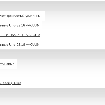
четырехплечий усиленный
енные Unо-22.16 VACUUM
енные Uno-21.16 VACUUM
енные Unо-23.16 VACUUM
астиковые
рцевой (16мм)