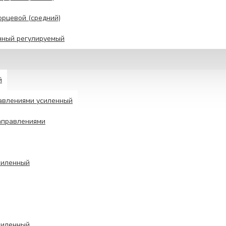
рцевой (средний)
нный регулируемый
й
авлениями усиленный
аправлениями
силенный
силенный