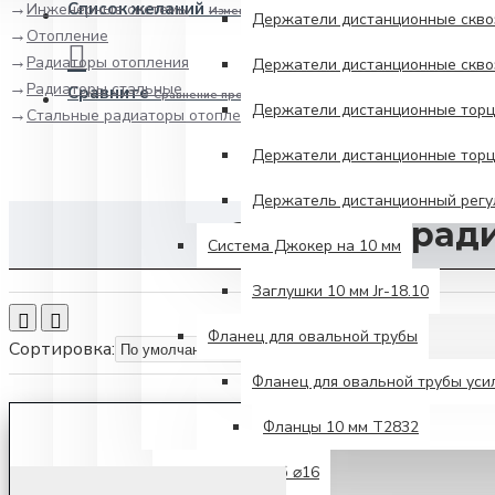
Список желаний
Инженерные системы
Изменить свой список желаний
Держатели дистанционные сквоз
Отопление
Радиаторы отопления
Держатели дистанционные сквоз
Радиаторы стальные
Сравните
Сравнение продуктов
Держатели дистанционные торце
Стальные радиаторы отопления Purmo
Держатели дистанционные торце
Держатель дистанционный регул
Стальные рад
Система Джокер на 10 мм
Заглушки 10 мм Jr-18.10
Фланец для овальной трубы
Сортировка:
Фланец для овальной трубы ус
Фланцы 10 мм Т2832
Крепеж для труб ⌀16