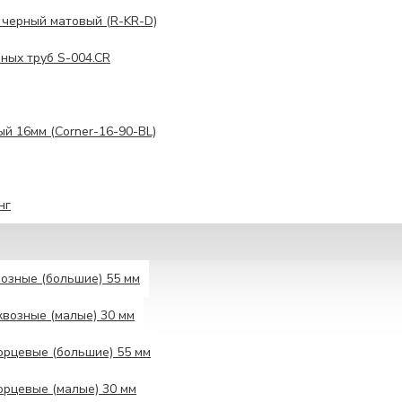
 черный матовый (R-KR-D)
ных труб S-004.CR
ый 16мм (Corner-16-90-BL)
нг
озные (большие) 55 мм
возные (малые) 30 мм
рцевые (большие) 55 мм
рцевые (малые) 30 мм