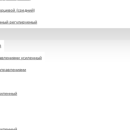
рцевой (средний)
нный регулируемый
й
авлениями усиленный
аправлениями
силенный
силенный