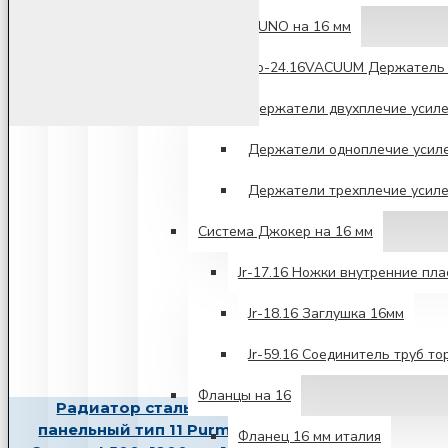
Система UNO на 16 мм
Unо-24.16VACUUM Держатель 
Держатели двухплечие усил
Держатели одноплечие усил
Держатели трехплечие усил
Система Джокер на 16 мм
Jr-17.16 Ножки внутренние пл
Jr-18.16 Заглушка 16мм
Jr-59.16 Соединитель труб то
Фланцы на 16
Радиатор стальной
панельный тип 11 Purmo
Фланец 16 мм италия