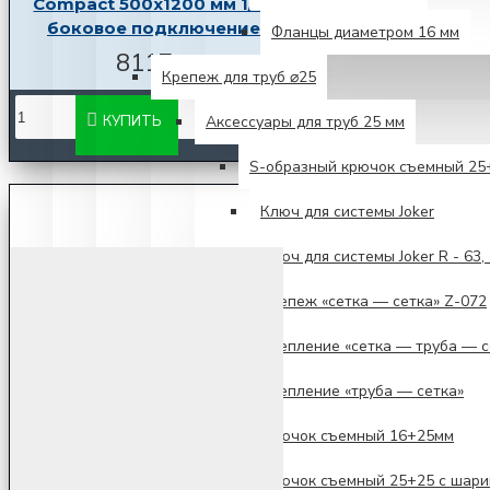
Compact 500х1200 мм 1/2"
боковое подключение
Фланцы диаметром 16 мм
8117р.
Крепеж для труб ⌀25
Аксессуары для труб 25 мм
КУПИТЬ
S-образный крючок съемный 25
Ключ для системы Joker
Ключ для системы Joker R - 63, 
Крепеж «сетка — сетка» Z-072
Крепление «сетка — труба — с
Крепление «труба — сетка»
Крючок съемный 16+25мм
Крючок съемный 25+25 с шари