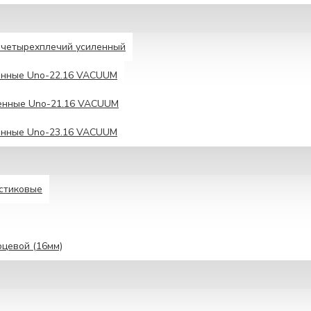
четырехплечий усиленный
енные Unо-22.16 VACUUM
енные Uno-21.16 VACUUM
енные Unо-23.16 VACUUM
астиковые
рцевой (16мм)