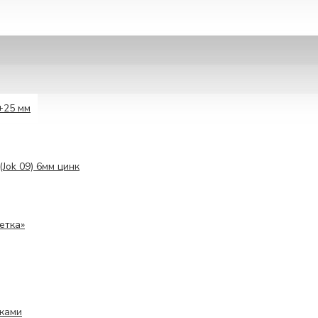
+25 мм
(Jok 09) 6мм цинк
етка»
ками