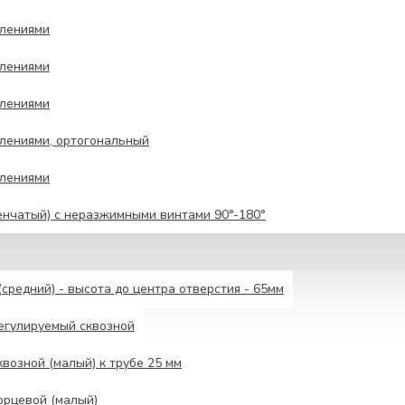
влениями
влениями
влениями
лениями, ортогональный
влениями
енчатый) с неразжимными винтами 90°-180°
средний) - высота до центра отверстия - 65мм
егулируемый сквозной
возной (малый) к трубе 25 мм
орцевой (малый)