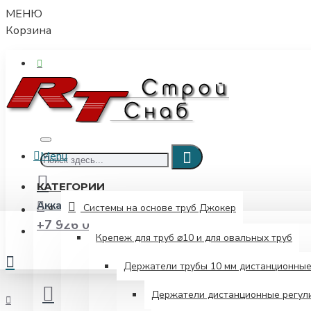
МЕНЮ
Корзина
Menu
КАТЕГОРИИ
Аккаунт
Системы на основе труб Джокер
Войти / Зарегистрироваться
+7 926 052-00-08
Крепеж для труб ⌀10 и для овальных труб
Держатели трубы 10 мм дистанционны
Держатели дистанционные регули