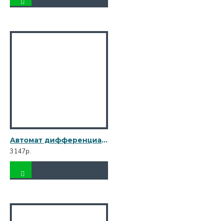
Автомат дифференциальный Legrand RX3 (419401) 25А 30 мА 1P+N тип AC 6 кА
3147р.