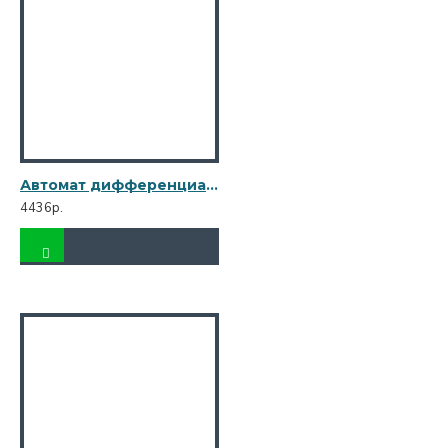
Автомат дифференциальный Legrand RX3 (419402) 32А 30 мА 1P+N тип AC 6 кА
4436р.