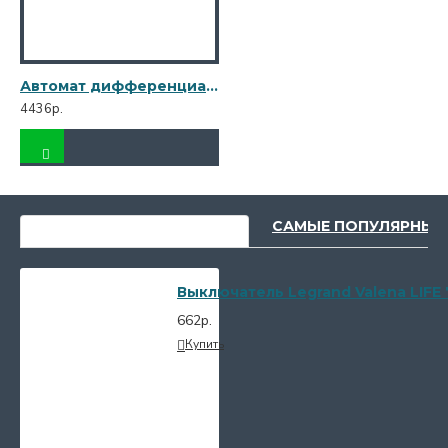
Автомат дифференциальный Legrand RX3 (419403) 40А 30 мА 1P+N тип AC 6 кА
4436р.
НЕДАВНО ПРОСМОТРЕННЫЕ
САМЫЕ ПОПУЛЯРНЫЕ
Выключатель Legrand Valena LIFE
662р.
Купить