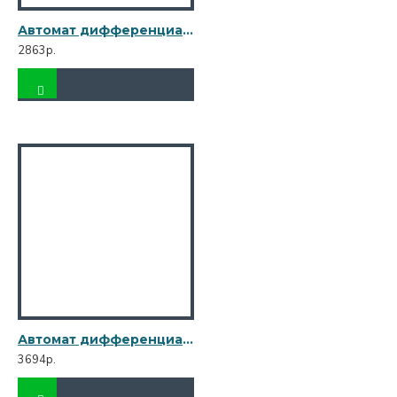
Автомат дифференциальный Legrand RX3 (419399) 16А 30 мА 1P+N тип AC 6 кА
2863р.
Автомат дифференциальный Legrand RX3 (419400) 20А 30 мА 1P+N тип AC 6 кА
3694р.