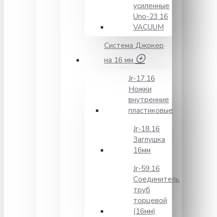
усиленные
Unо-23.16
VACUUM
Система Джокер
на 16 мм
Jr-17.16
Ножки
внутренние
пластиковые
Jr-18.16
Заглушка
16мм
Jr-59.16
Соединитель
труб
торцевой
(16мм)