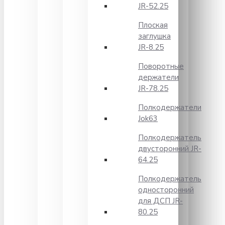
JR-52.25
Плоская
заглушка
JR-8.25
Поворотные
держатели
JR-78.25
Полкодержатели
Jok63
Полкодержатель
двусторонний JR-
64.25
Полкодержатель
односторонний
для ДСП JR-
80.25