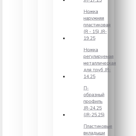
JR-17.25
Ножка
наружняя
пластиковая
(R - 15) JR-
19.25
Ножка
регулируемая
металлическая
для труб JR-
14.25
П-
образный
профиль
JR-24.25
(JR-25.25)
Пластиковые
вкладыши