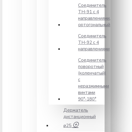
Соединитель
TH-91 с 4
направлениями,
ортогональный
Соединитель
TH-92 с 4
направлениями
Соединитель
поворотный
(коленчатый)
с
неразжимными
винтами
90°-180°
Держатель
дистанционный
⌀25