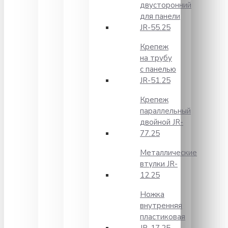
двусторонний
для панели
JR-55.25
Крепеж
на трубу
с панелью
JR-51.25
Крепеж
параллельный
двойной JR-
77.25
Металлические
втулки JR-
12.25
Ножка
внутренняя
пластиковая