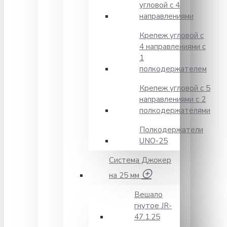
угловой с 4
направлениями
Крепеж угловой с
4 направлениями с
1
полкодержателем
Крепеж угловой с 5
направлениями с 2
полкодержателями
Полкодержатели
UNO-25
Система Джокер
на 25 мм
Вешало
гнутое JR-
47.1.25