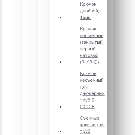
Крючок
двойной,
16мм
Крючок
несъемный
(закрытый)
черный
матовый
(R-KR-D)
Крючок
несъемный
для
джокерных
труб S-
004.CR
Съемные
крючки для
труб