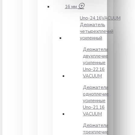
16 мм
Unо-24.16VACUUM
Держатель
четырехплечий
усиленный
Держатели
двухплечие
усиленные
Unо-22.16
VACUUM
Держатели
одноплечие
усиленные
Uno-21.16
VACUUM
Держатели
трехплечие