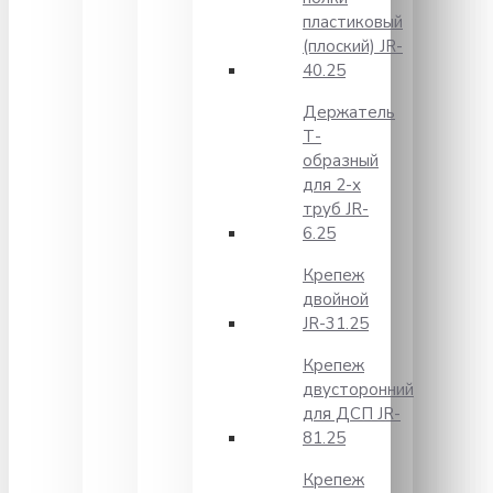
пластиковый
(плоский) JR-
40.25
Держатель
Т-
образный
для 2-х
труб JR-
6.25
Крепеж
двойной
JR-31.25
Крепеж
двусторонний
для ДСП JR-
81.25
Крепеж