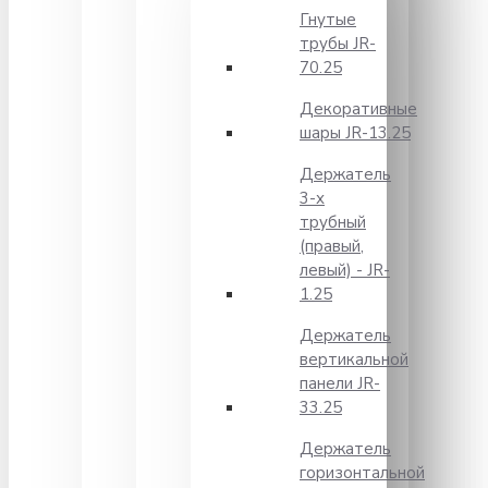
Гнутые
трубы JR-
70.25
Декоративные
шары JR-13.25
Держатель
3-х
трубный
(правый,
левый) - JR-
1.25
Держатель
вертикальной
панели JR-
33.25
Держатель
горизонтальной