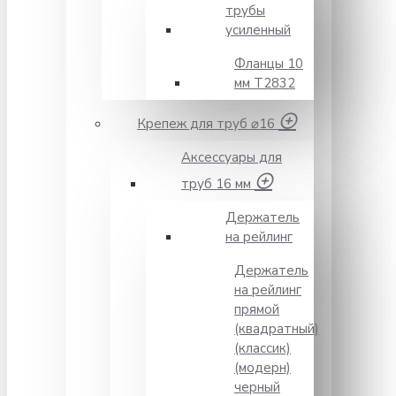
трубы
усиленный
Фланцы 10
мм Т2832
Крепеж для труб ⌀16
Аксессуары для
труб 16 мм
Держатель
на рейлинг
Держатель
на рейлинг
прямой
(квадратный)
(классик)
(модерн)
черный