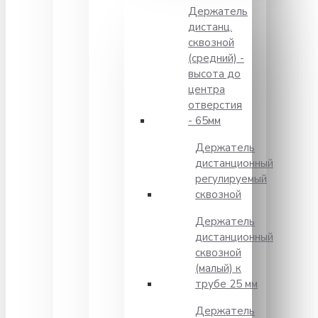
Держатель
дистанц.
сквозной
(средний) -
высота до
центра
отверстия
- 65мм
Держатель
дистанционный
регулируемый
сквозной
Держатель
дистанционный
сквозной
(малый) к
трубе 25 мм
Держатель