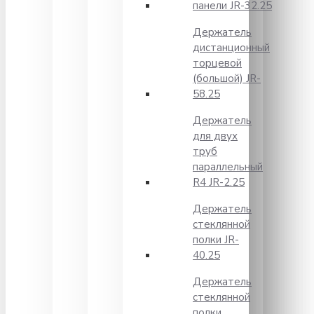
панели JR-32.25
Держатель
дистанционный
торцевой
(большой) JR-
58.25
Держатель
для двух
труб
параллельный
R4 JR-2.25
Держатель
стеклянной
полки JR-
40.25
Держатель
стеклянной
полки