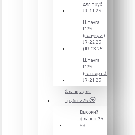
для труб
JR-11.25
Штанга
D25
(полукруг)
JR-22.25
(JR-23.25)
Штанга
D25
(четверть)
JR-21.25
Фланцы для
трубы ⌀25
Высокий
фланец 25
мм