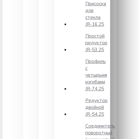
Присоска
для
стекла
JR-16.25
Простой
редуктор
JR-53.25
Профиль
с
четырьмя
изгибами
JR-74.25
Редуктор
двойной
JR-54.25
Соединитель
поворотный