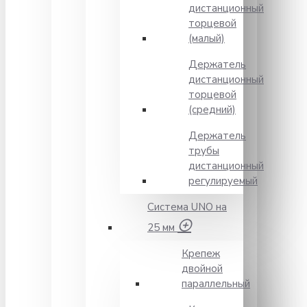
дистанционный
торцевой
(малый)
Держатель
дистанционный
торцевой
(средний)
Держатель
трубы
дистанционный
регулируемый
Система UNO на
25 мм
Крепеж
двойной
параллельный