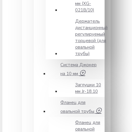
мм (XG-
021B/10)
Держатель
дистанционный
регулируемый
торцевой (для
овальной
трубы)
Система Джокер
на 10 мм
Заглушки 10
мм Jr-18.10
Фланец для
овальной трубы
Фланец для
овальной