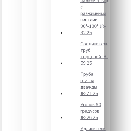
(коленчатый)
с
разжимными
винтами
90°-180° JR-
82.25
Соединитель
труб
торцевой JR-
59.25
Труба
гнутая
дважды
JR-71.25
Уголок 90
градусов
JR-26.25
Удлинители