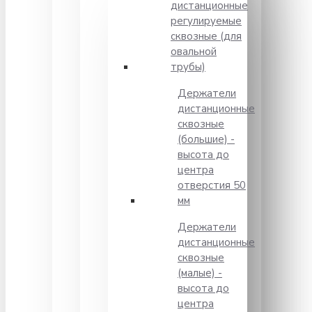
дистанционные
регулируемые
сквозные (для
овальной
трубы)
Держатели
дистанционные
сквозные
(большие) -
высота до
центра
отверстия 50
мм
Держатели
дистанционные
сквозные
(малые) -
высота до
центра