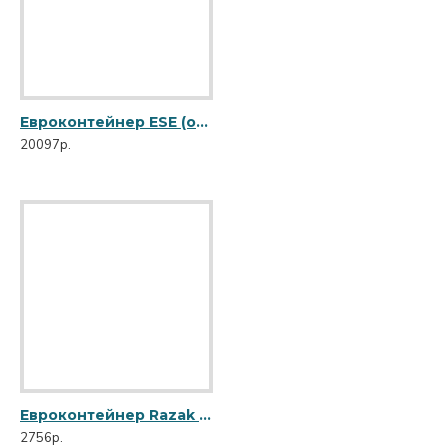
Евроконтейнер ESE (об. 1100 л) ESE-1100
20097р.
Евроконтейнер Razak (об. 120 л) R-120
2756р.