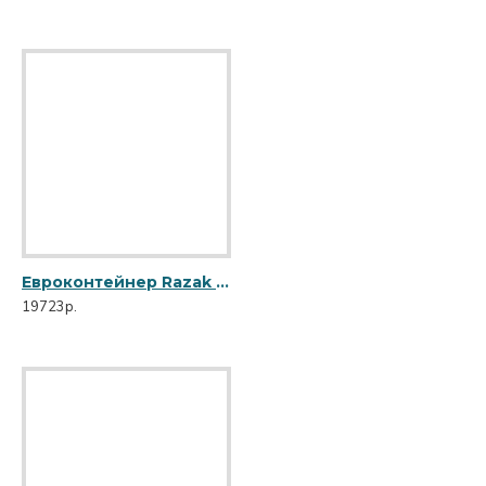
Евроконтейнер Razak 1100 л R-1100
19723р.