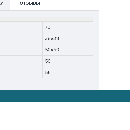
КИ
ОТЗЫВЫ
73
38х38
50х50
50
55