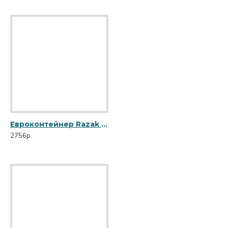
Евроконтейнер Razak 120 л салатовый R-120 салат
2756р.