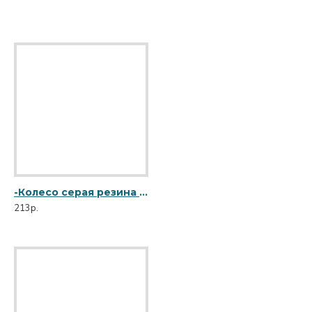
-Колесо серая резина поворотное с тормозом(металл) 50мм (R14C-1) мягкая резина 3054050М
213р.