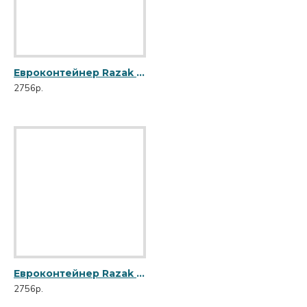
Евроконтейнер Razak 120 л зеленый R-120 зел
2756р.
Евроконтейнер Razak 120 л оранжевый R-120 оранж
2756р.