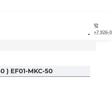
+7 926-0
0 ) EF01-MKC-50