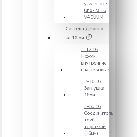
усиленные
Unо-23.16
VACUUM
Система Джокер
на 16 мм
Jr-17.16
Ножки
внутренние
пластиковые
Jr-18.16
Заглушка
16мм
Jr-59.16
Соединитель
труб
торцевой
(16мм)