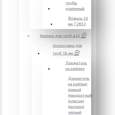
трубы
усиленный
Фланцы 10
мм Т2832
Крепеж для труб ⌀16
Аксессуары для
труб 16 мм
Держатель
на рейлинг
Держатель
на рейлинг
прямой
(квадратный)
(классик)
(модерн)
черный