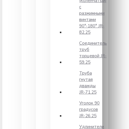
(коленчатый)
с
разжимными
винтами
90°-180° JR-
82.25
Соединитель
труб
торцевой JR-
59.25
Труба
гнутая
дважды
JR-71.25
Уголок 90
градусов
JR-26.25
Удлинители