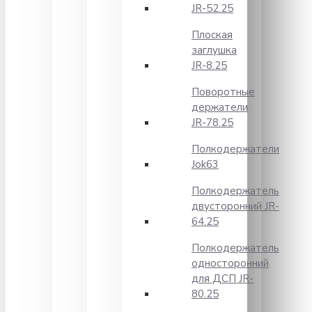
JR-52.25
Плоская
заглушка
JR-8.25
Поворотные
держатели
JR-78.25
Полкодержатели
Jok63
Полкодержатель
двусторонний JR-
64.25
Полкодержатель
односторонний
для ДСП JR-
80.25