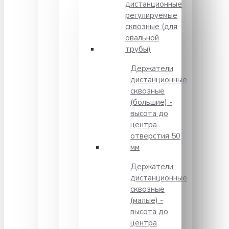
дистанционные
регулируемые
сквозные (для
овальной
трубы)
Держатели
дистанционные
сквозные
(большие) -
высота до
центра
отверстия 50
мм
Держатели
дистанционные
сквозные
(малые) -
высота до
центра