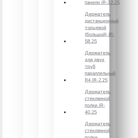
панели JR-32.25
Держатель
дистанционный
торцевой
(большой) JR-
58.25
Держатель
для двух
труб
параллельный
R4 JR-2.25
Держатель
стеклянной
полки JR-
40.25
Держатель
стеклянной
полки