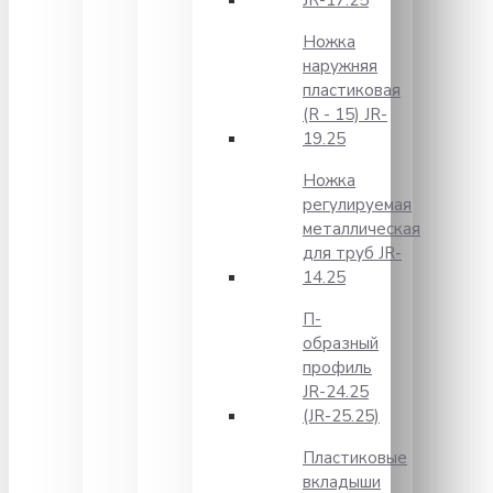
JR-17.25
Ножка
наружняя
пластиковая
(R - 15) JR-
19.25
Ножка
регулируемая
металлическая
для труб JR-
14.25
П-
образный
профиль
JR-24.25
(JR-25.25)
Пластиковые
вкладыши