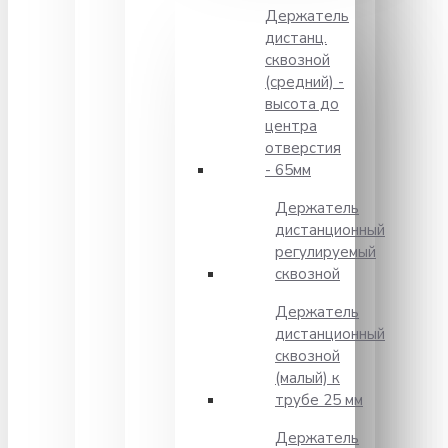
Держатель
дистанц.
сквозной
(средний) -
высота до
центра
отверстия
- 65мм
Держатель
дистанционный
регулируемый
сквозной
Держатель
дистанционный
сквозной
(малый) к
трубе 25 мм
Держатель