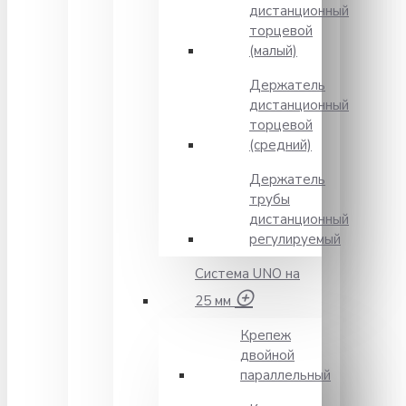
дистанционный
торцевой
(малый)
Держатель
дистанционный
торцевой
(средний)
Держатель
трубы
дистанционный
регулируемый
Система UNO на
25 мм
Крепеж
двойной
параллельный