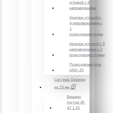
угловой с 4
направлениями
Крепеж угловой с
4 направлениями с
1
полкодержателем
Крепеж угловой с 5
направлениями с 2
полкодержателями
Полкодержатели
UNO-25
Система Джокер
на 25 мм
Вешало
гнутое JR-
47.1.25