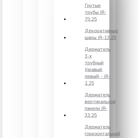
Гнутые
трубы JR-
70.25
Декоративные
шары JR-13.25
Держатель
3-х
трубный
(правый,
левый) - JR-
1.25
Держатель
вертикальной
панели JR-
33.25
Держатель
горизонтальной