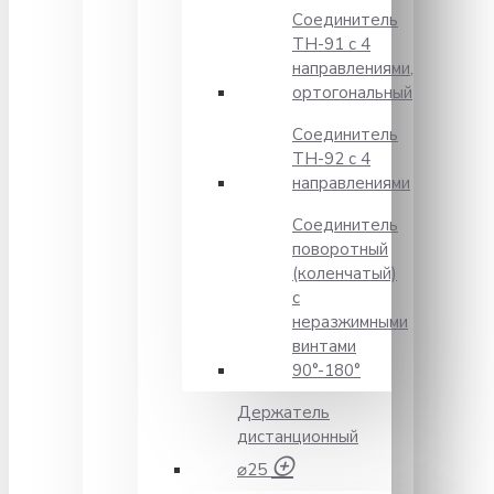
Соединитель
TH-91 с 4
направлениями,
ортогональный
Соединитель
TH-92 с 4
направлениями
Соединитель
поворотный
(коленчатый)
с
неразжимными
винтами
90°-180°
Держатель
дистанционный
⌀25