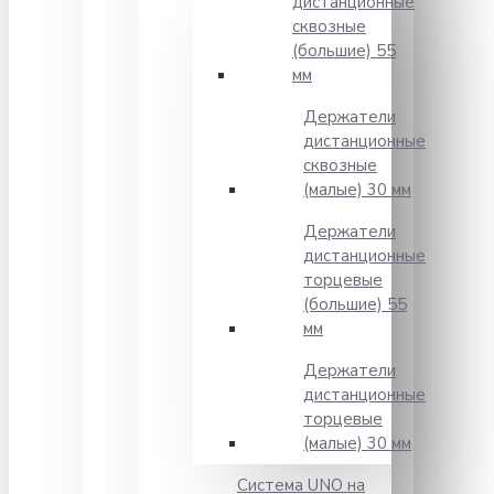
дистанционные
сквозные
(большие) 55
мм
Держатели
дистанционные
сквозные
(малые) 30 мм
Держатели
дистанционные
торцевые
(большие) 55
мм
Держатели
дистанционные
торцевые
(малые) 30 мм
Система UNO на