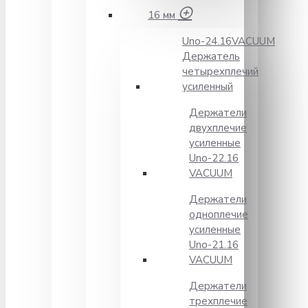
16 мм
Unо-24.16VACUUM
Держатель
четырехплечий
усиленный
Держатели
двухплечие
усиленные
Unо-22.16
VACUUM
Держатели
одноплечие
усиленные
Uno-21.16
VACUUM
Держатели
трехплечие