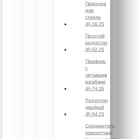
Присоска
для
стекла
JR-16.25
Простой
редуктор
JR-53.25
Профиль
с
четырьмя
изгибами
JR-74.25
Редуктор
двойной
JR-54.25
Соединитель
поворотный