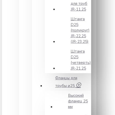
для труб
JR-11.25
Штанга
D25
(полукруг)
JR-22.25
(JR-23.25)
Штанга
D25
(четверть)
JR-21.25
Фланцы для
трубы ⌀25
Высокий
фланец 25
мм