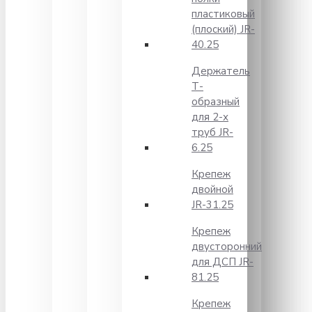
пластиковый
(плоский) JR-
40.25
Держатель
Т-
образный
для 2-х
труб JR-
6.25
Крепеж
двойной
JR-31.25
Крепеж
двусторонний
для ДСП JR-
81.25
Крепеж