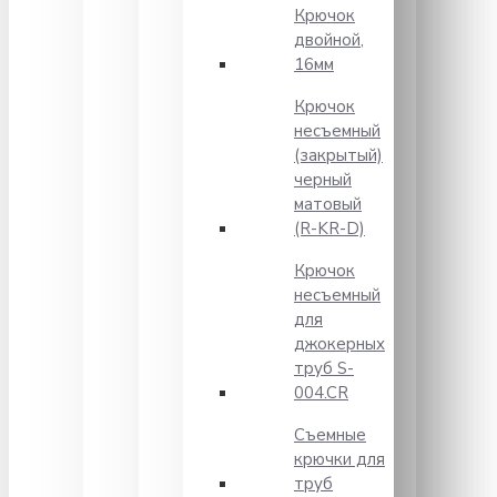
Крючок
двойной,
16мм
Крючок
несъемный
(закрытый)
черный
матовый
(R-KR-D)
Крючок
несъемный
для
джокерных
труб S-
004.CR
Съемные
крючки для
труб