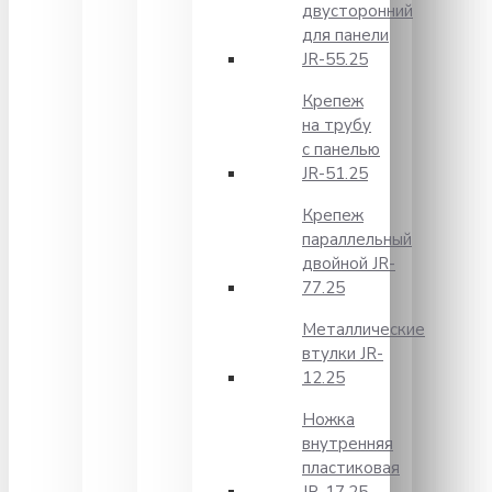
двусторонний
для панели
JR-55.25
Крепеж
на трубу
с панелью
JR-51.25
Крепеж
параллельный
двойной JR-
77.25
Металлические
втулки JR-
12.25
Ножка
внутренняя
пластиковая