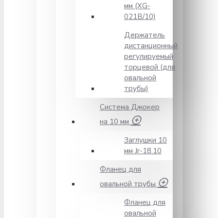
мм (XG-
021B/10)
Держатель
дистанционный
регулируемый
торцевой (для
овальной
трубы)
Система Джокер
на 10 мм
Заглушки 10
мм Jr-18.10
Фланец для
овальной трубы
Фланец для
овальной