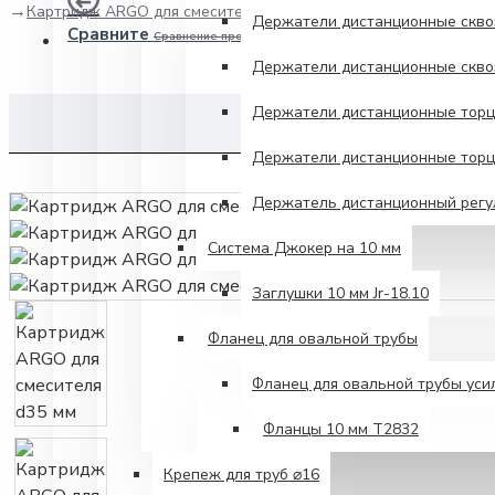
Картридж ARGO для смесителя d35 мм
Держатели дистанционные сквоз
Сравните
Сравнение продуктов
Держатели дистанционные сквоз
Держатели дистанционные торце
Карт
Держатели дистанционные торце
Держатель дистанционный регул
Система Джокер на 10 мм
Заглушки 10 мм Jr-18.10
Фланец для овальной трубы
Фланец для овальной трубы ус
Фланцы 10 мм Т2832
Крепеж для труб ⌀16