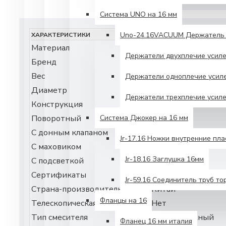
Система UNO на 16 мм
Unо-24.16VACUUM Держатель 
ХАРАКТЕРИСТИКИ
Материал
Керамика
Держатели двухплечие усил
Бренд
Argo
Вес
0,04
Держатели одноплечие усил
Диаметр
35
Держатели трехплечие усил
Конструкция
Керамическая
Поворотный
Нет
Система Джокер на 16 мм
С донным клапаном
Нет
Jr-17.16 Ножки внутренние пл
С маховиком
Нет
Jr-18.16 Заглушка 16мм
С подсветкой
Нет
Сертификаты
https://rtstroysnab.
Jr-59.16 Соединитель труб то
Страна-производитель
Китай
Фланцы на 16
Телескопическая конструкция
Нет
Тип смесителя
Однорычажный
Фланец 16 мм италия