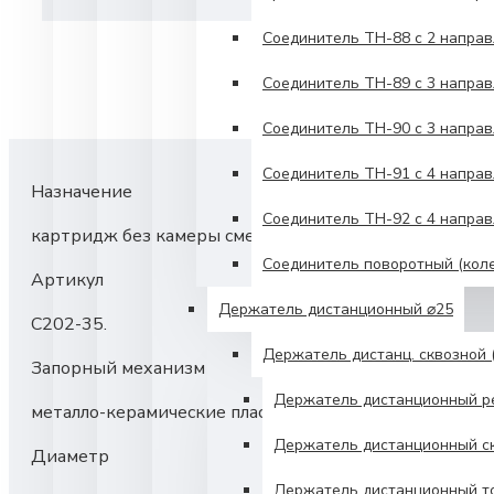
Соединитель TH-88 с 2 напра
Соединитель TH-89 с 3 напра
Соединитель TH-90 с 3 напра
Соединитель TH-91 с 4 направ
Назначение
Соединитель TH-92 с 4 напра
картридж без камеры смешивания «short-size», 35 мм.
Соединитель поворотный (кол
Артикул
Держатель дистанционный ⌀25
С202-35.
Держатель дистанц. сквозной (
Запорный механизм
Держатель дистанционный р
металло-керамические пластины.
Держатель дистанционный ск
Диаметр
Держатель дистанционный т