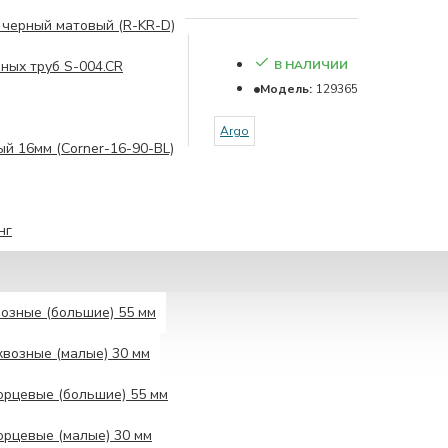
 черный матовый (R-KR-D)
В НАЛИЧИИ
ных труб S-004.CR
Модель:
129365
Argo
ый 16мм (Corner-16-90-BL)
нг
озные (большие) 55 мм
возные (малые) 30 мм
рцевые (большие) 55 мм
рцевые (малые) 30 мм
И
ОТЗЫВЫ