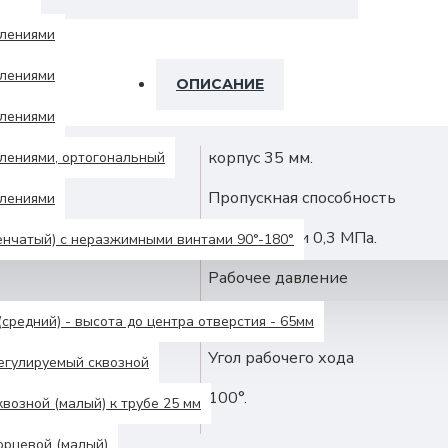
влениями
влениями
ОПИСАНИЕ
влениями
корпус 35 мм.
лениями, ортогональный
Пропускная способность
влениями
24 л/мин при 0,3 МПа.
енчатый) с неразжимными винтами 90°-180°
Рабочее давление
< 0,6 МПа.
средний) - высота до центра отверстия - 65мм
Угол рабочего хода
егулируемый сквозной
100°.
возной (малый) к трубе 25 мм
орцевой (малый)