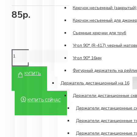
Крючок несъемный (закрытый)
85р.
Крючок несъемный для джокер
Съемные крючки для труб
Угол 90* (R-417) черный матов
Угол 90* 16мм
Фигурный держатель на рейли
КУПИТЬ
Держатель дистанционный на 16
Держатели дистанционные скв
КУПИТЬ СЕЙЧАС
Держатели дистанционные ск
Держатели дистанционные то
Держатели дистанционные то
ХАРАКТЕРИСТИК