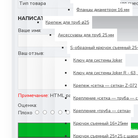
Тип товара
Картридж для сме
Фланцы диаметром 16 мм
НАПИСАТЬ ОТЗЫВ
Крепеж для труб ⌀25
Ваше имя:
Аксессуары для труб 25 мм
S-образный крючок съемный 25
Ваш отзыв:
Ключ для системы Joker
Ключ для системы Joker R - 63, 
Крепеж «сетка — сетка» Z-072
Примечание:
HTML разметка не поддерживается! 
Крепление «сетка — труба — с
Оценка:
Крепление «труба — сетка»
Плохо
Хорошо
Крючок съемный 16+25мм
ПРОДОЛЖ
Крючок съемный 25+25 с шари