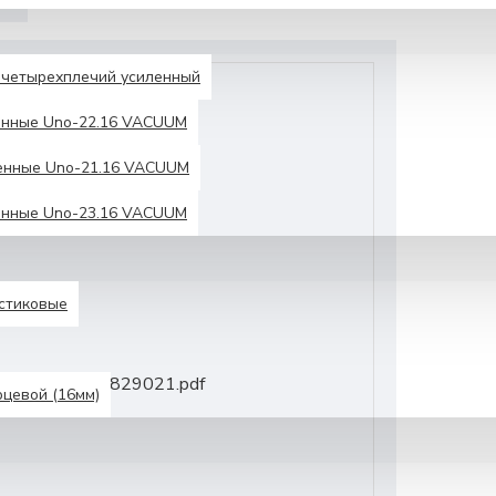
четырехплечий усиленный
енные Unо-22.16 VACUUM
енные Uno-21.16 VACUUM
енные Unо-23.16 VACUUM
астиковые
ru/certificates/6829021.pdf
рцевой (16мм)