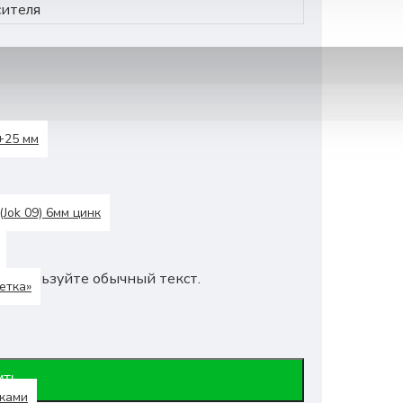
сителя
+25 мм
(Jok 09) 6мм цинк
Используйте обычный текст.
етка»
ИТЬ
ками