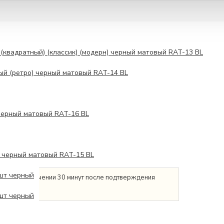
(квадратный) (классик) (модерн) черный матовый RAT-13 BL
ый (ретро) черный матовый RAT-14 BL
черный матовый RAT-16 BL
я черный матовый RAT-15 BL
 шт черный
о Москве в течении 30 минут после подтверждения
 шт черный