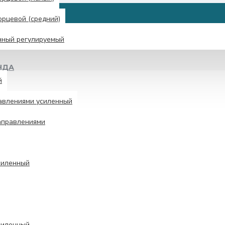
рцевой (средний)
нный регулируемый
НДА
й
авлениями усиленный
аправлениями
силенный
силенный