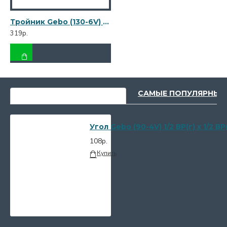
Тройник Gebo (130-6V) 1 ВР(г) х 1 ВР(г) х 1 ВР(г) чугунный оцинкованный
319р.
НЕДАВНО ПРОСМОТРЕННЫЕ
САМЫЕ ПОПУЛЯРНЫЕ
Угол Gebo (90-4V) 1/2 ВР(г) х 1/2
108р.
Купить