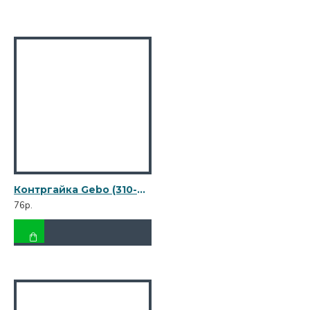
Контргайка Gebo (310-4V) 1/2 ВР(г) х 1/2 ВР(г) чугунная оцинкованная
76р.