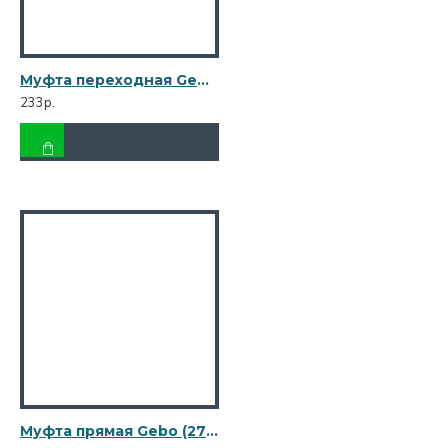
Муфта переходная Gebo (246-22V) 3/4 ВР(г) х 1/2 НР(ш) чугунная оцинкованная
233р.
Муфта прямая Gebo (270-4V) 1/2 ВР(г) х 1/2 ВР(г) чугунная оцинкованная