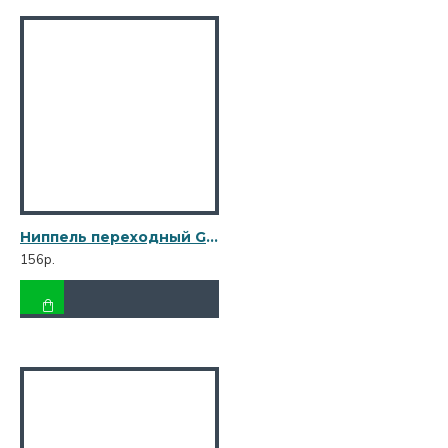
Ниппель переходный Gebo (245-22V) 3/4 НР(ш) х 1/2 НР(ш) чугунный оцинкованный
156р.