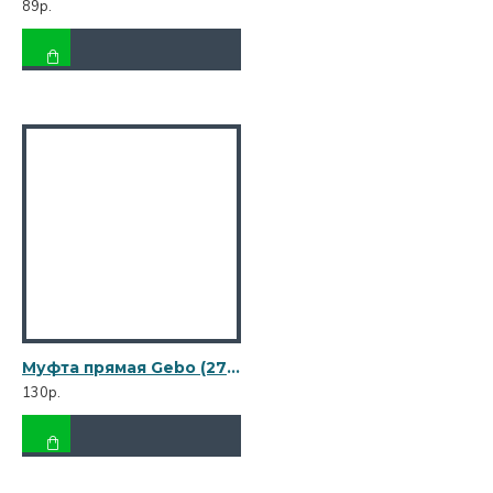
89р.
Муфта прямая Gebo (270-5V) 3/4 ВР(г) х 3/4 ВР(г) чугунная оцинкованная
130р.