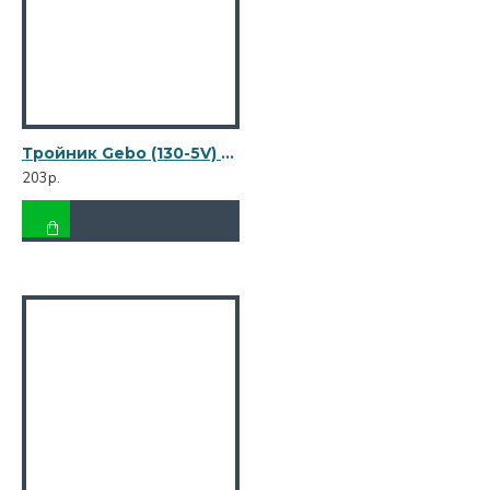
Тройник Gebo (130-5V) 3/4 ВР(г) х 3/4 ВР(г) х 3/4 ВР(г) чугунный оцинкованный
203р.