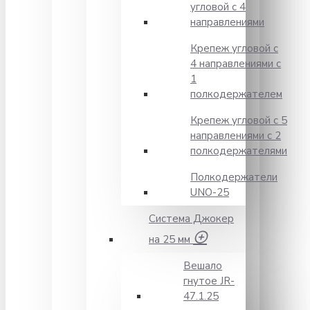
угловой с 4
направлениями
Крепеж угловой с
4 направлениями с
1
полкодержателем
Крепеж угловой с 5
направлениями с 2
полкодержателями
Полкодержатели
UNO-25
Система Джокер
на 25 мм
Вешало
гнутое JR-
47.1.25