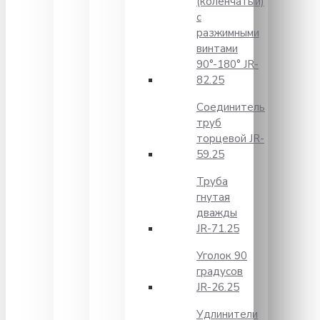
(коленчатый)
с
разжимными
винтами
90°-180° JR-
82.25
Соединитель
труб
торцевой JR-
59.25
Труба
гнутая
дважды
JR-71.25
Уголок 90
градусов
JR-26.25
Удлинители