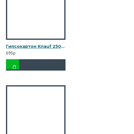
Гипсокартон Knauf 2500х1200х12,5 мм повышенной влагостойкости
695р.