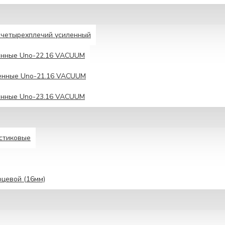
четырехплечий усиленный
енные Unо-22.16 VACUUM
енные Uno-21.16 VACUUM
енные Unо-23.16 VACUUM
астиковые
рцевой (16мм)