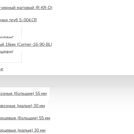
 черный матовый (R-KR-D)
ных труб S-004.CR
ый 16мм (Corner-16-90-BL)
нг
озные (большие) 55 мм
возные (малые) 30 мм
рцевые (большие) 55 мм
рцевые (малые) 30 мм