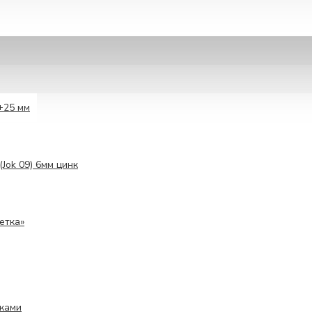
+25 мм
(Jok 09) 6мм цинк
етка»
ками