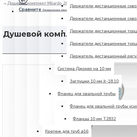
Душевой комплект Milardo 2601F70M16 лейка d78 мм шланг 15
Держатели дистанционные сквоз
Сравните
Сравнение продуктов
Держатели дистанционные сквоз
Держатели дистанционные торце
Душевой комплект Milardo 260
Держатели дистанционные торце
Держатель дистанционный регул
Система Джокер на 10 мм
Заглушки 10 мм Jr-18.10
Фланец для овальной трубы
Фланец для овальной трубы ус
Фланцы 10 мм Т2832
Крепеж для труб ⌀16