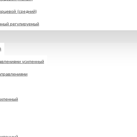
рцевой (средний)
нный регулируемый
й
авлениями усиленный
аправлениями
силенный
силенный