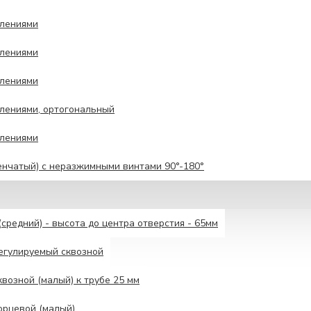
влениями
влениями
влениями
лениями, ортогональный
влениями
енчатый) с неразжимными винтами 90°-180°
средний) - высота до центра отверстия - 65мм
егулируемый сквозной
возной (малый) к трубе 25 мм
орцевой (малый)