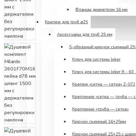
Фланцы диаметром 16 мм
Крепеж для труб ⌀25
Аксессуары для труб 25 мм
S-образный крючок съемный 25
Ключ для системы Joker
Ключ для системы Joker R - 63, 
Крепеж «сетка — сетка» Z-072
Крепление «сетка — труба — с
Крепление «труба — сетка»
Крючок съемный 16+25мм
Крючок съемный 25+25 с шари