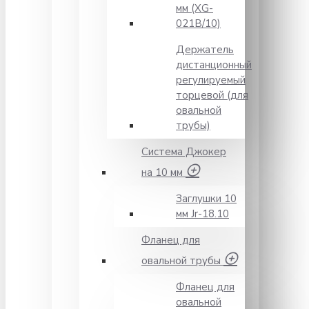
мм (XG-
021B/10)
Держатель
дистанционный
регулируемый
торцевой (для
овальной
трубы)
Система Джокер
на 10 мм
Заглушки 10
мм Jr-18.10
Фланец для
овальной трубы
Фланец для
овальной