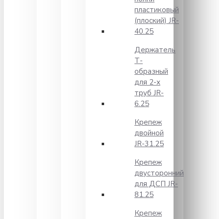
пластиковый
(плоский) JR-
40.25
Держатель
Т-
образный
для 2-х
труб JR-
6.25
Крепеж
двойной
JR-31.25
Крепеж
двусторонний
для ДСП JR-
81.25
Крепеж