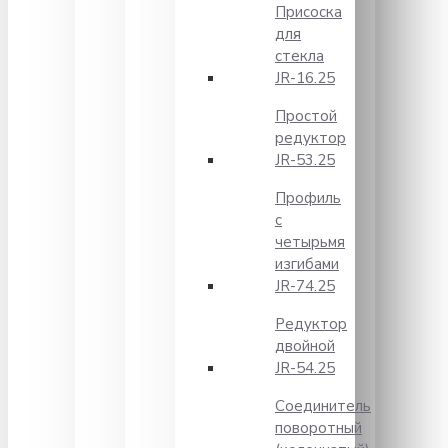
Присоска
для
стекла
JR-16.25
Простой
редуктор
JR-53.25
Профиль
с
четырьмя
изгибами
JR-74.25
Редуктор
двойной
JR-54.25
Соединитель
поворотный