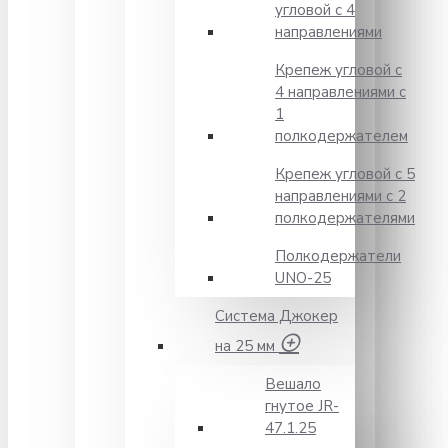
угловой с 4
направлениями
Крепеж угловой с
4 направлениями с
1
полкодержателем
Крепеж угловой с 5
направлениями с 2
полкодержателями
Полкодержатели
UNO-25
Система Джокер
на 25 мм
Вешало
гнутое JR-
47.1.25