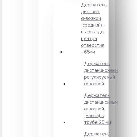
Держатель
дистанц.
сквозной
(средний) -
высота до
центра
отверстия
- 65мм
Держатель
дистанционный
регулируемый
сквозной
Держатель
дистанционный
сквозной
(малый) к
трубе 25 мм
Держатель