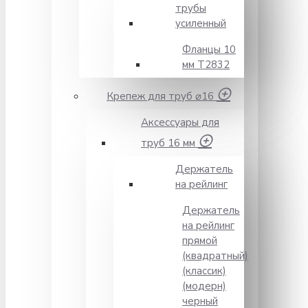
трубы
усиленный
Фланцы 10
мм Т2832
Крепеж для труб ⌀16
Аксессуары для
труб 16 мм
Держатель
на рейлинг
Держатель
на рейлинг
прямой
(квадратный)
(классик)
(модерн)
черный