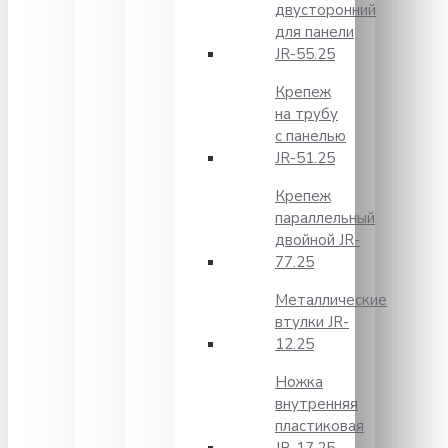
двусторонний
для панели
JR-55.25
Крепеж
на трубу
с панелью
JR-51.25
Крепеж
параллельный
двойной JR-
77.25
Металлические
втулки JR-
12.25
Ножка
внутренняя
пластиковая