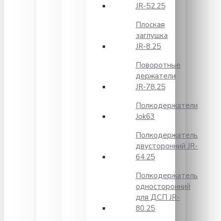
JR-52.25
Плоская
заглушка
JR-8.25
Поворотные
держатели
JR-78.25
Полкодержатели
Jok63
Полкодержатель
двусторонний JR-
64.25
Полкодержатель
односторонний
для ДСП JR-
80.25