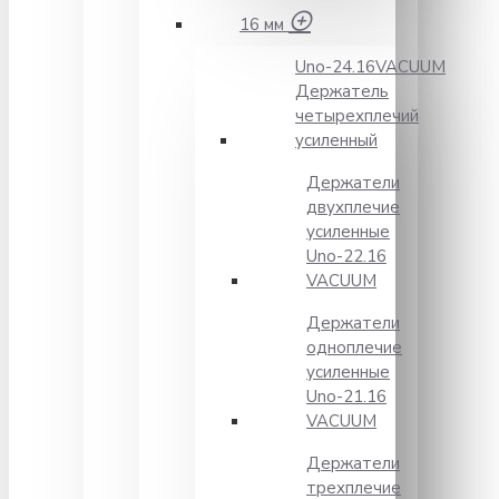
16 мм
Unо-24.16VACUUM
Держатель
четырехплечий
усиленный
Держатели
двухплечие
усиленные
Unо-22.16
VACUUM
Держатели
одноплечие
усиленные
Uno-21.16
VACUUM
Держатели
трехплечие