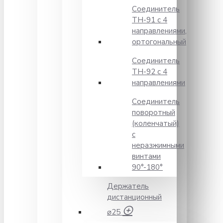
Соединитель
TH-91 с 4
направлениями,
ортогональный
Соединитель
TH-92 с 4
направлениями
Соединитель
поворотный
(коленчатый)
с
неразжимными
винтами
90°-180°
Держатель
дистанционный
⌀25