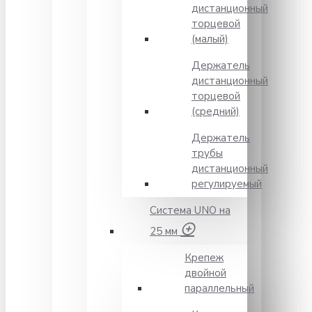
дистанционный
торцевой
(малый)
Держатель
дистанционный
торцевой
(средний)
Держатель
трубы
дистанционный
регулируемый
Система UNO на
25 мм
Крепеж
двойной
параллельный