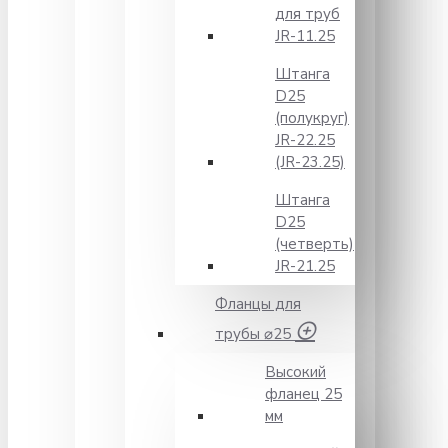
для труб
JR-11.25
Штанга
D25
(полукруг)
JR-22.25
(JR-23.25)
Штанга
D25
(четверть)
JR-21.25
Фланцы для
трубы ⌀25
Высокий
фланец 25
мм