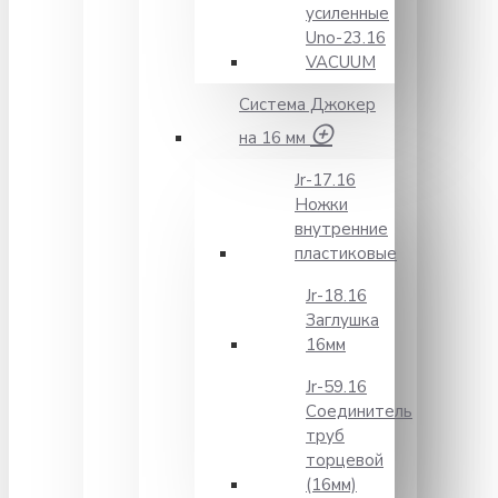
усиленные
Unо-23.16
VACUUM
Система Джокер
на 16 мм
Jr-17.16
Ножки
внутренние
пластиковые
Jr-18.16
Заглушка
16мм
Jr-59.16
Соединитель
труб
торцевой
(16мм)