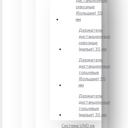
дистанционные
сквозные
(большие) 55
мм
Держатели
дистанционные
сквозные
(малые) 30 мм
Держатели
дистанционные
торцевые
(большие) 55
мм
Держатели
дистанционные
торцевые
(малые) 30 мм
Система UNO на