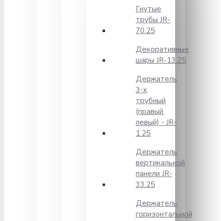
Гнутые
трубы JR-
70.25
Декоративные
шары JR-13.25
Держатель
3-х
трубный
(правый,
левый) - JR-
1.25
Держатель
вертикальной
панели JR-
33.25
Держатель
горизонтальной