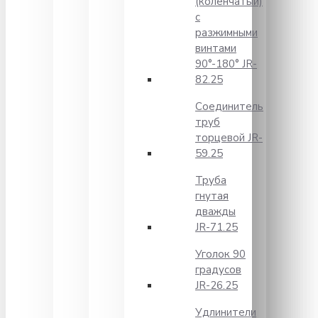
(коленчатый)
с
разжимными
винтами
90°-180° JR-
82.25
Соединитель
труб
торцевой JR-
59.25
Труба
гнутая
дважды
JR-71.25
Уголок 90
градусов
JR-26.25
Удлинители