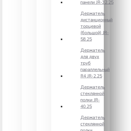
панели JR-32.25
Держатель
дистанционный
торцевой
(большой) JR-
58.25
Держатель
для двух
труб
параллельный
R4 JR-2.25
Держатель
стеклянной
полки JR-
40.25
Держатель
стеклянной
полки