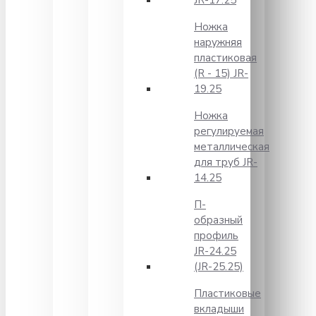
JR-17.25
Ножка
наружняя
пластиковая
(R - 15) JR-
19.25
Ножка
регулируемая
металлическая
для труб JR-
14.25
П-
образный
профиль
JR-24.25
(JR-25.25)
Пластиковые
вкладыши