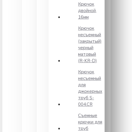
Крючок
двойной,
16мм
Крючок
несъемный
(закрытый)
черный
матовый
(R-KR-D)
Крючок
несъемный
для
джокерных
труб S-
004.CR
Съемные
крючки для
труб