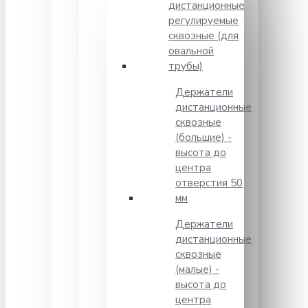
дистанционные
регулируемые
сквозные (для
овальной
трубы)
Держатели
дистанционные
сквозные
(большие) -
высота до
центра
отверстия 50
мм
Держатели
дистанционные
сквозные
(малые) -
высота до
центра