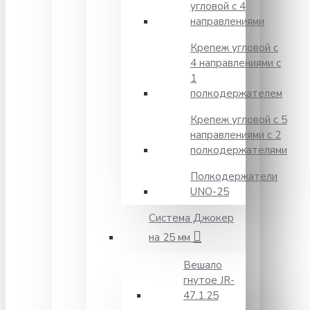
угловой с 4
направлениями
Крепеж угловой с
4 направлениями с
1
полкодержателем
Крепеж угловой с 5
направлениями с 2
полкодержателями
Полкодержатели
UNO-25
Система Джокер
на 25 мм
Вешало
гнутое JR-
47.1.25