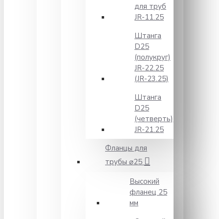
для труб
JR-11.25
Штанга
D25
(полукруг)
JR-22.25
(JR-23.25)
Штанга
D25
(четверть)
JR-21.25
Фланцы для
трубы ⌀25
Высокий
фланец 25
мм