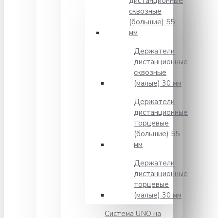
дистанционные
сквозные
(большие) 55
мм
Держатели
дистанционные
сквозные
(малые) 30 мм
Держатели
дистанционные
торцевые
(большие) 55
мм
Держатели
дистанционные
торцевые
(малые) 30 мм
Система UNO на