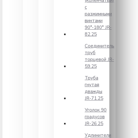
(коленчатый)
с
разжимными
винтами
90°-180° JR-
82.25
Соединитель
труб
торцевой JR-
59.25
Труба
гнутая
дважды
JR-71.25
Уголок 90
градусов
JR-26.25
Удлинители