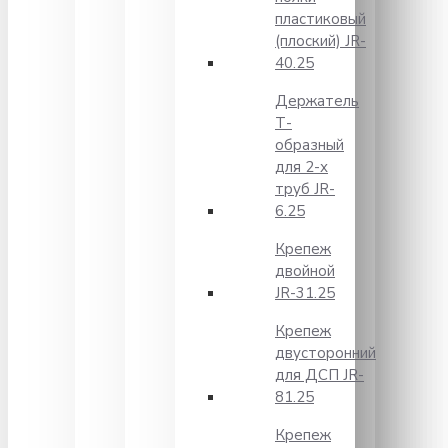
пластиковый
(плоский) JR-
40.25
Держатель
Т-
образный
для 2-х
труб JR-
6.25
Крепеж
двойной
JR-31.25
Крепеж
двусторонний
для ДСП JR-
81.25
Крепеж