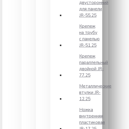
двусторонний
для панели
JR-55.25
Крепеж
на трубу
с панелью
JR-51.25
Крепеж
параллельный
двойной JR-
77.25
Металлические
втулки JR-
12.25
Ножка
внутренняя
пластиковая
JR-17.25