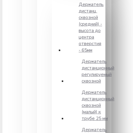
Держатель
дистанц.
сквозной
(средний) -
высота до
центра
отверстия
- 65мм
Держатель
дистанционный
регулируемый
сквозной
Держатель
дистанционный
сквозной
(малый) к
трубе 25 мм
Держатель