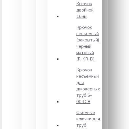
Крючок
двойной,
16мм
Крючок
несъемный
(закрытый)
черный
матовый
(R-KR-D)
Крючок
несъемный
для
джокерных
труб S-
004.CR
Съемные
крючки для
труб