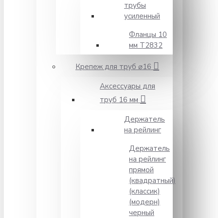
трубы
усиленный
Фланцы 10
мм Т2832
Крепеж для труб ⌀16
Аксессуары для
труб 16 мм
Держатель
на рейлинг
Держатель
на рейлинг
прямой
(квадратный)
(классик)
(модерн)
черный