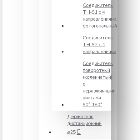
Соединитель
TH-91 с 4
направлениями,
ортогональный
Соединитель
TH-92 с 4
направлениями
Соединитель
поворотный
(коленчатый)
с
неразжимными
винтами
90°-180°
Держатель
дистанционный
⌀25