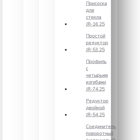
Присоска
для
стекла
JR-16.25
Простой
редуктор
JR-53.25
Профиль
с
четырьмя
изгибами
JR-74.25
Редуктор
двойной
JR-54.25
Соединитель
поворотный