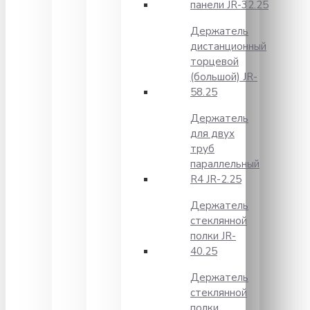
панели JR-32.25
Держатель
дистанционный
торцевой
(большой) JR-
58.25
Держатель
для двух
труб
параллельный
R4 JR-2.25
Держатель
стеклянной
полки JR-
40.25
Держатель
стеклянной
полки