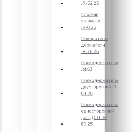
JR-52.25
Плоская
заглушка
JR-8.25
Поворотные
держатели
JR-78.25
Полкодержатели
Jok63
Полкодержатель
двусторонний JR-
64.25
Полкодержатель
односторонний
для ДСП JR-
80.25