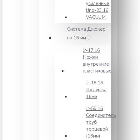
усиленные
Unо-23.16
VACUUM
Система Джокер
на 16 мм
Jr-17.16
Ножки
внутренние
пластиковые
Jr-18.16
Заглушка
16мм
Jr-59.16
Соединитель
труб
торцевой
(16мм)