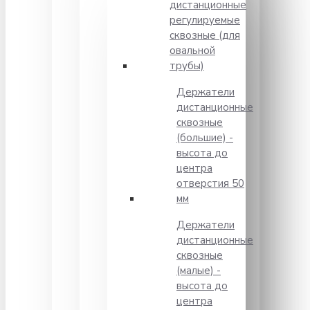
дистанционные
регулируемые
сквозные (для
овальной
трубы)
Держатели
дистанционные
сквозные
(большие) -
высота до
центра
отверстия 50
мм
Держатели
дистанционные
сквозные
(малые) -
высота до
центра