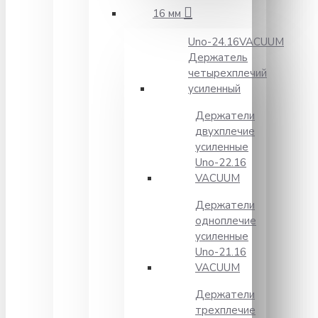
16 мм
Unо-24.16VACUUM
Держатель
четырехплечий
усиленный
Держатели
двухплечие
усиленные
Unо-22.16
VACUUM
Держатели
одноплечие
усиленные
Uno-21.16
VACUUM
Держатели
трехплечие