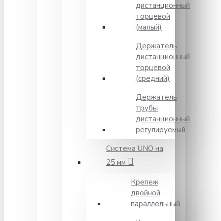
дистанционный
торцевой
(малый)
Держатель
дистанционный
торцевой
(средний)
Держатель
трубы
дистанционный
регулируемый
Система UNO на
25 мм
Крепеж
двойной
параллельный