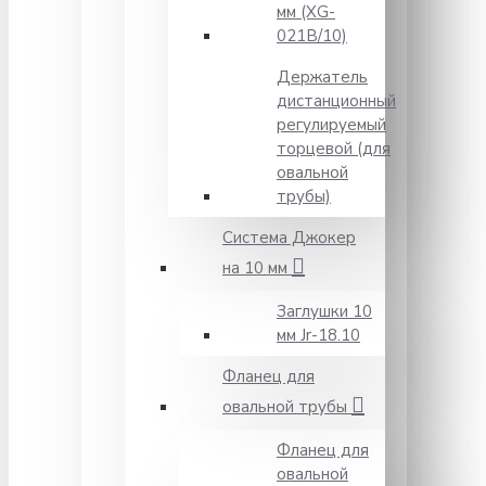
мм (XG-
021B/10)
Держатель
дистанционный
регулируемый
торцевой (для
овальной
трубы)
Система Джокер
на 10 мм
Заглушки 10
мм Jr-18.10
Фланец для
овальной трубы
Фланец для
овальной