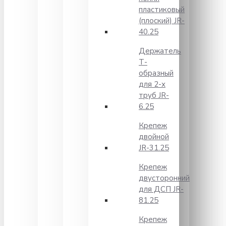
пластиковый
(плоский) JR-
40.25
Держатель
Т-
образный
для 2-х
труб JR-
6.25
Крепеж
двойной
JR-31.25
Крепеж
двусторонний
для ДСП JR-
81.25
Крепеж