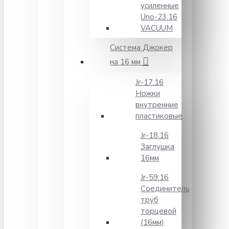
усиленные
Unо-23.16
VACUUM
Система Джокер
на 16 мм
Jr-17.16
Ножки
внутренние
пластиковые
Jr-18.16
Заглушка
16мм
Jr-59.16
Соединитель
труб
торцевой
(16мм)