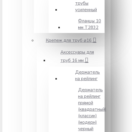
трубы
усиленный
Фланцы 10
мм Т2832
Крепеж для труб ⌀16
Аксессуары для
труб 16 мм
Держатель
на рейлинг
Держатель
на рейлинг
прямой
(квадратный)
(классик)
(модерн)
черный