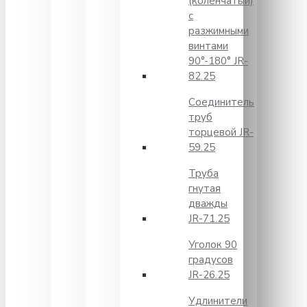
(коленчатый)
с
разжимными
винтами
90°-180° JR-
82.25
Соединитель
труб
торцевой JR-
59.25
Труба
гнутая
дважды
JR-71.25
Уголок 90
градусов
JR-26.25
Удлинители