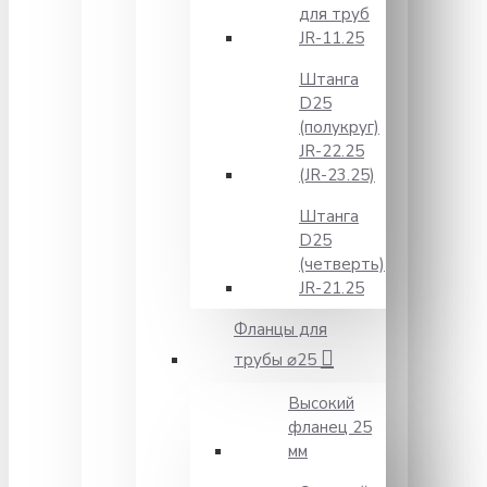
для труб
JR-11.25
Штанга
D25
(полукруг)
JR-22.25
(JR-23.25)
Штанга
D25
(четверть)
JR-21.25
Фланцы для
трубы ⌀25
Высокий
фланец 25
мм