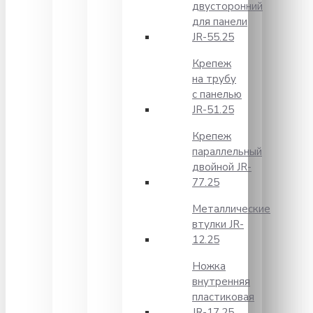
двусторонний
для панели
JR-55.25
Крепеж
на трубу
с панелью
JR-51.25
Крепеж
параллельный
двойной JR-
77.25
Металлические
втулки JR-
12.25
Ножка
внутренняя
пластиковая
JR-17.25