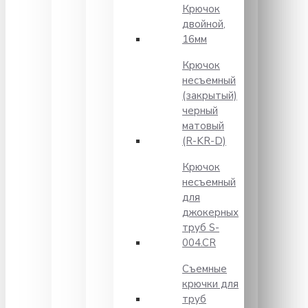
Крючок
двойной,
16мм
Крючок
несъемный
(закрытый)
черный
матовый
(R-KR-D)
Крючок
несъемный
для
джокерных
труб S-
004.CR
Съемные
крючки для
труб