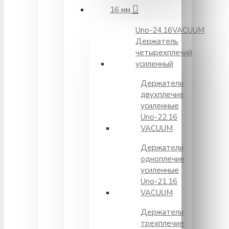
16 мм
Unо-24.16VACUUM
Держатель
четырехплечий
усиленный
Держатели
двухплечие
усиленные
Unо-22.16
VACUUM
Держатели
одноплечие
усиленные
Uno-21.16
VACUUM
Держатели
трехплечие