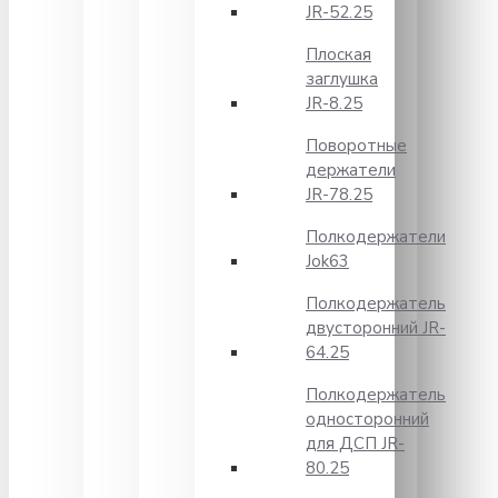
JR-52.25
Плоская
заглушка
JR-8.25
Поворотные
держатели
JR-78.25
Полкодержатели
Jok63
Полкодержатель
двусторонний JR-
64.25
Полкодержатель
односторонний
для ДСП JR-
80.25