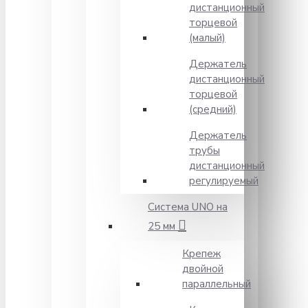
дистанционный
торцевой
(малый)
Держатель
дистанционный
торцевой
(средний)
Держатель
трубы
дистанционный
регулируемый
Система UNO на
25 мм
Крепеж
двойной
параллельный