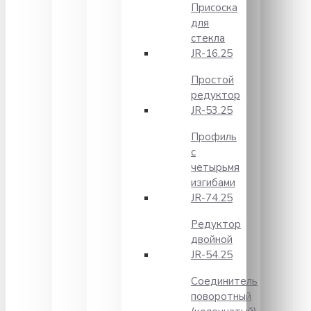
Присоска
для
стекла
JR-16.25
Простой
редуктор
JR-53.25
Профиль
с
четырьмя
изгибами
JR-74.25
Редуктор
двойной
JR-54.25
Соединитель
поворотный