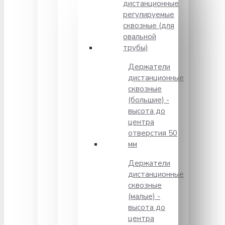
дистанционные
регулируемые
сквозные (для
овальной
трубы)
Держатели
дистанционные
сквозные
(большие) -
высота до
центра
отверстия 50
мм
Держатели
дистанционные
сквозные
(малые) -
высота до
центра