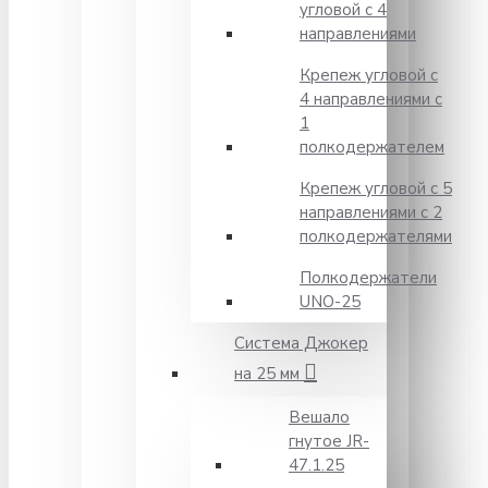
угловой с 4
направлениями
Крепеж угловой с
4 направлениями с
1
полкодержателем
Крепеж угловой с 5
направлениями с 2
полкодержателями
Полкодержатели
UNO-25
Система Джокер
на 25 мм
Вешало
гнутое JR-
47.1.25