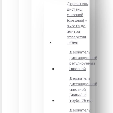
Держатель
дистанц.
сквозной
(средний) -
высота до
центра
отверстия
- 65мм
Держатель
дистанционный
регулируемый
сквозной
Держатель
дистанционный
сквозной
(малый) к
трубе 25 мм
Держатель