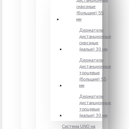
дистанционные
сквозные
(большие) 55
мм
Держатели
дистанционные
сквозные
(малые) 30 мм
Держатели
дистанционные
торцевые
(большие) 55
мм
Держатели
дистанционные
торцевые
(малые) 30 мм
Система UNO на