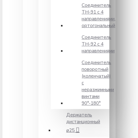
Соединитель
TH-91 с 4
направлениями,
ортогональный
Соединитель
TH-92 с 4
направлениями
Соединитель
поворотный
(коленчатый)
с
неразжимными
винтами
90°-180°
Держатель
дистанционный
⌀25