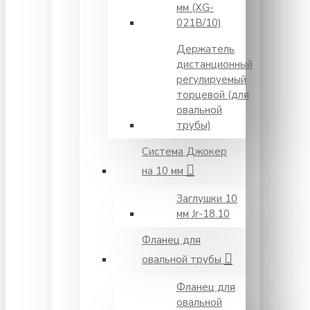
мм (XG-
021B/10)
Держатель
дистанционный
регулируемый
торцевой (для
овальной
трубы)
Система Джокер
на 10 мм
Заглушки 10
мм Jr-18.10
Фланец для
овальной трубы
Фланец для
овальной