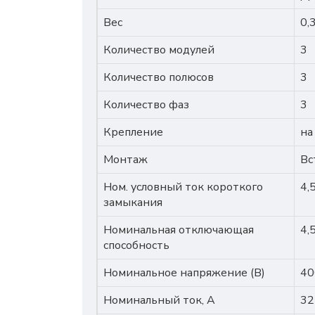
Вес
0,
Количество модулей
3
Количество полюсов
3
Количество фаз
3
Крепление
на
Монтаж
Вс
Ном. условный ток короткого
4,
замыкания
Номинальная отключающая
4,
способность
Номинальное напряжение (В)
40
Номинальный ток, A
32