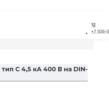
+7 926-0
ип C 4,5 кА 400 В на DIN-