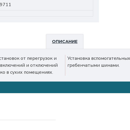
9711
ОПИСАНИЕ
тановок от перегрузок и
едусмотрена, совместимы с
х включений и отключений
гребенчатыми шинами.
ько в сухих помещениях.