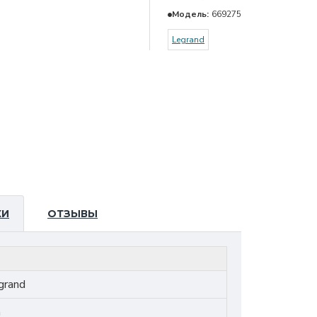
Модель:
669275
Legrand
КИ
ОТЗЫВЫ
grand
а