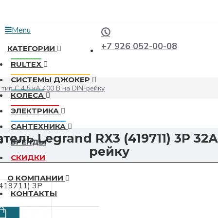
Menu
+7 926 052-00-08
КАТЕГОРИИ
RULTEX
СИСТЕМЫ ДЖОКЕР
ип C 4,5 кА 400 В на DIN-рейку
КОЛЕСА
ЭЛЕКТРИКА
САНТЕХНИКА
ль Legrand RX3 (419711) 3P 32А т
БРЕНДЫ
рейку
СКИДКИ
О КОМПАНИИ
КОНТАКТЫ