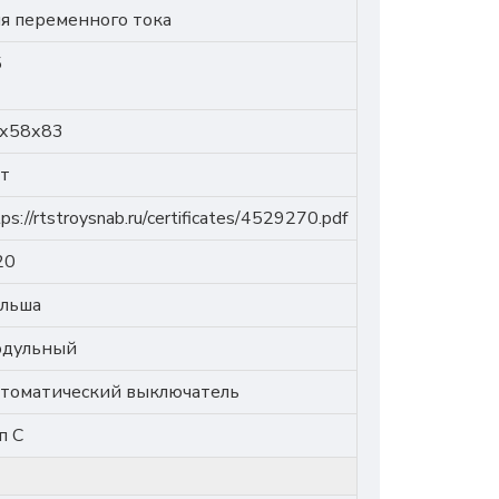
я переменного тока
5
х58х83
т
tps://rtstroysnab.ru/certificates/4529270.pdf
20
льша
дульный
томатический выключатель
п C