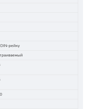
3
 DIN-рейку
траиваемый
5
5
0