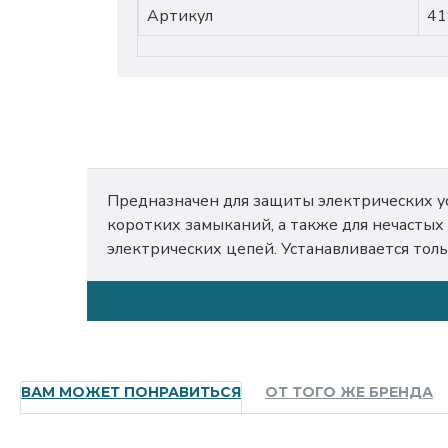
Артикул
41
Предназначен для защиты электрических ус
Установка вспомогательных устройств не пр
коротких замыканий, а также для нечасты
электрических цепей. Устанавливается тол
ВАМ МОЖЕТ ПОНРАВИТЬСЯ
ОТ ТОГО ЖЕ БРЕНДА