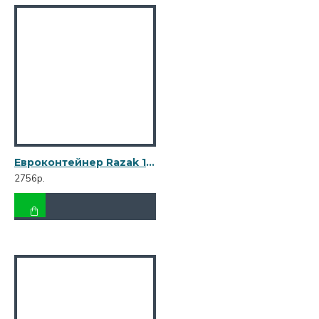
Евроконтейнер Razak 120 л оранжевый R-120 оранж
2756р.