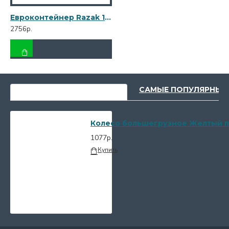
Евроконтейнер Razak 120 л серый R-120 сер
2756р.
НЕДАВНО ПРОСМОТРЕННЫЕ
САМЫЕ ПОПУЛЯРНЫЕ
Колесо большегрузное Желтый по
1077р.
Купить