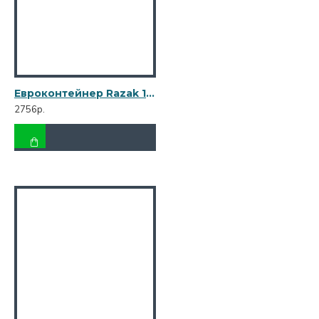
Евроконтейнер Razak 120 л салатовый R-120 салат
2756р.