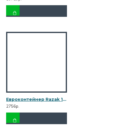
Евроконтейнер Razak 120 л зеленый R-120 зел
2756р.