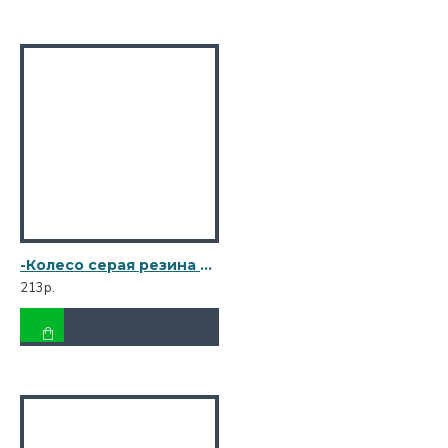
-Колесо серая резина поворотное с тормозом(металл) 50мм (R14C-1) мягкая резина 3054050М
213р.