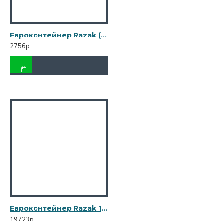
Евроконтейнер Razak (об. 120 л) R-120
2756р.
Евроконтейнер Razak 1100 л R-1100
19723р.