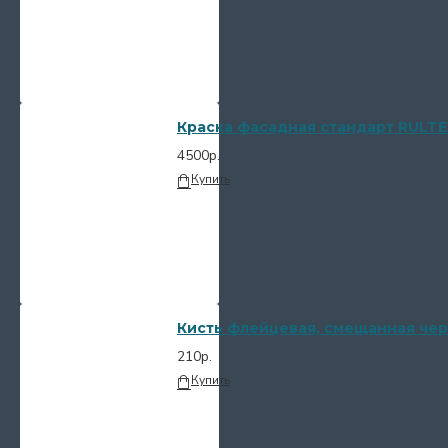
Краска фасадная стандарт RULTE
4500р.
Купить
Кисть флейцевая, смещанная чер
210р.
Купить