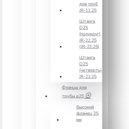
для труб
JR-11.25
Штанга
D25
(полукруг)
JR-22.25
(JR-23.25)
Штанга
D25
(четверть)
JR-21.25
Фланцы для
трубы ⌀25
Высокий
фланец 25
мм