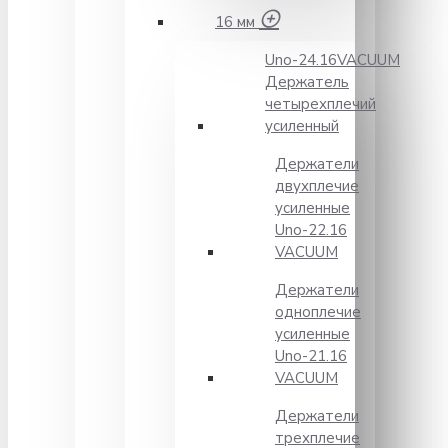
16 мм
Unо-24.16VACUUM
Держатель
четырехплечий
усиленный
Держатели
двухплечие
усиленные
Unо-22.16
VACUUM
Держатели
одноплечие
усиленные
Uno-21.16
VACUUM
Держатели
трехплечие