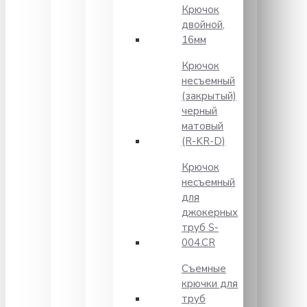
Крючок
двойной,
16мм
Крючок
несъемный
(закрытый)
черный
матовый
(R-KR-D)
Крючок
несъемный
для
джокерных
труб S-
004.CR
Съемные
крючки для
труб