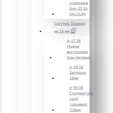
усиленные
Unо-23.16
VACUUM
Система Джокер
на 16 мм
Jr-17.16
Ножки
внутренние
пластиковые
Jr-18.16
Заглушка
16мм
Jr-59.16
Соединитель
труб
торцевой
(16мм)