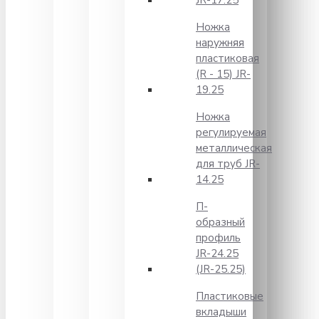
JR-17.25
Ножка
наружняя
пластиковая
(R - 15) JR-
19.25
Ножка
регулируемая
металлическая
для труб JR-
14.25
П-
образный
профиль
JR-24.25
(JR-25.25)
Пластиковые
вкладыши