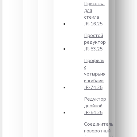
Присоска
для
стекла
JR-16.25
Простой
редуктор
JR-53.25
Профиль
с
четырьмя
изгибами
JR-74.25
Редуктор
двойной
JR-54.25
Соединитель
поворотный