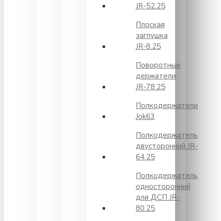
JR-52.25
Плоская
заглушка
JR-8.25
Поворотные
держатели
JR-78.25
Полкодержатели
Jok63
Полкодержатель
двусторонний JR-
64.25
Полкодержатель
односторонний
для ДСП JR-
80.25