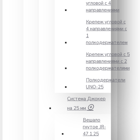
угловой с 4
направлениями
Крепеж угловой с
4 направлениями с
1
полкодержателем
Крепеж угловой с 5
направлениями с 2
полкодержателями
Полкодержатели
UNO-25
Система Джокер
на 25 мм
Вешало
гнутое JR-
47.1.25