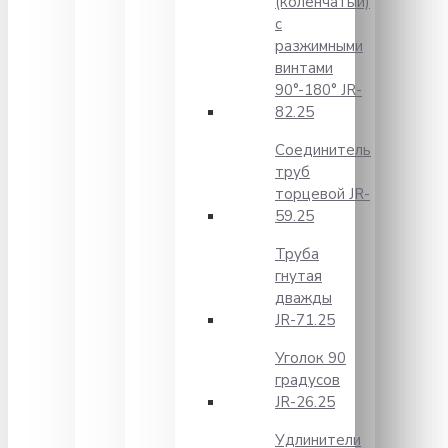
(коленчатый)
с
разжимными
винтами
90°-180° JR-
82.25
Соединитель
труб
торцевой JR-
59.25
Труба
гнутая
дважды
JR-71.25
Уголок 90
градусов
JR-26.25
Удлинители