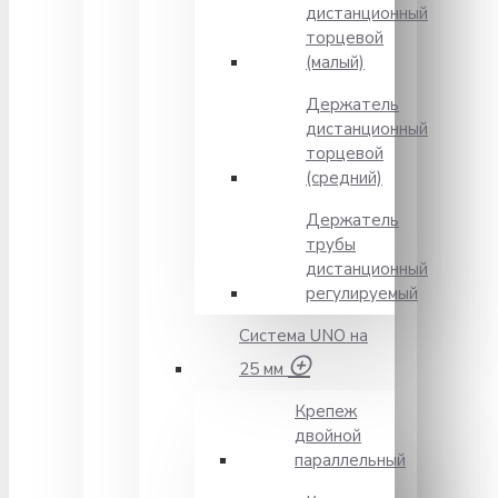
дистанционный
торцевой
(малый)
Держатель
дистанционный
торцевой
(средний)
Держатель
трубы
дистанционный
регулируемый
Система UNO на
25 мм
Крепеж
двойной
параллельный