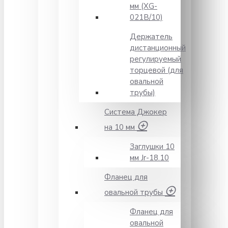
мм (XG-
021B/10)
Держатель
дистанционный
регулируемый
торцевой (для
овальной
трубы)
Система Джокер
на 10 мм
Заглушки 10
мм Jr-18.10
Фланец для
овальной трубы
Фланец для
овальной