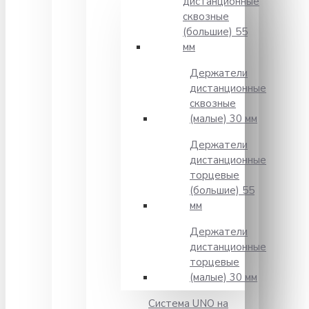
дистанционные
сквозные
(большие) 55
мм
Держатели
дистанционные
сквозные
(малые) 30 мм
Держатели
дистанционные
торцевые
(большие) 55
мм
Держатели
дистанционные
торцевые
(малые) 30 мм
Система UNO на