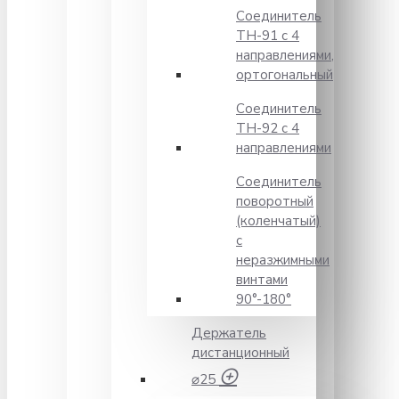
Соединитель
TH-91 с 4
направлениями,
ортогональный
Соединитель
TH-92 с 4
направлениями
Соединитель
поворотный
(коленчатый)
с
неразжимными
винтами
90°-180°
Держатель
дистанционный
⌀25