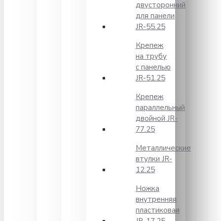
двусторонний
для панели
JR-55.25
Крепеж
на трубу
с панелью
JR-51.25
Крепеж
параллельный
двойной JR-
77.25
Металлические
втулки JR-
12.25
Ножка
внутренняя
пластиковая