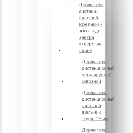
Держатель
дистанц.
сквозной
(средний) -
высота до
центра
отверстия
- 65мм
Держатель
дистанционный
регулируемый
сквозной
Держатель
дистанционный
сквозной
(малый) к
трубе 25 мм
Держатель