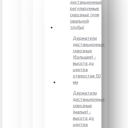
дистанционные
регулируемые
сквозные (для
овальной
трубы)
Держатели
дистанционные
сквозные
(большие) -
высота до
центра
отверстия 50
мм
Держатели
дистанционные
сквозные
(малые) -
высота до
центра