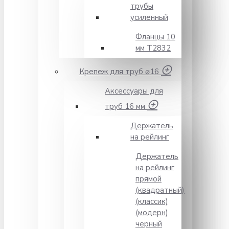
трубы
усиленный
Фланцы 10
мм Т2832
Крепеж для труб ⌀16
Аксессуары для
труб 16 мм
Держатель
на рейлинг
Держатель
на рейлинг
прямой
(квадратный)
(классик)
(модерн)
черный