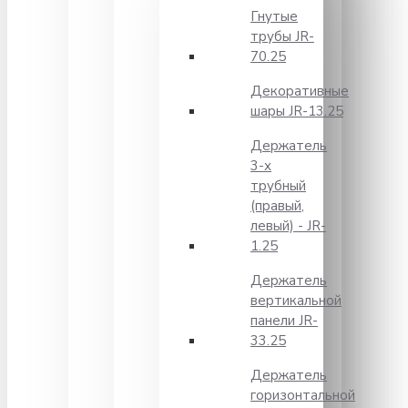
Гнутые
трубы JR-
70.25
Декоративные
шары JR-13.25
Держатель
3-х
трубный
(правый,
левый) - JR-
1.25
Держатель
вертикальной
панели JR-
33.25
Держатель
горизонтальной