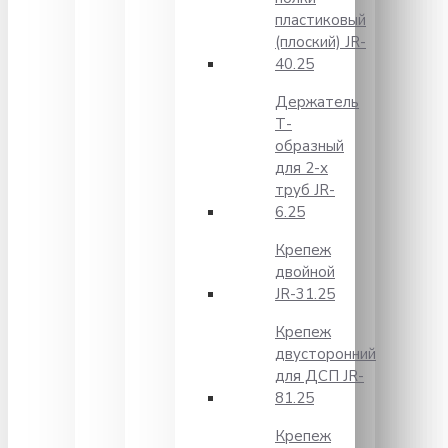
пластиковый
(плоский) JR-
40.25
Держатель
Т-
образный
для 2-х
труб JR-
6.25
Крепеж
двойной
JR-31.25
Крепеж
двусторонний
для ДСП JR-
81.25
Крепеж