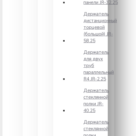
панели JR-32.25
Держатель
дистанционный
торцевой
(большой) JR-
58.25
Держатель
для двух
труб
параллельный
R4 JR-2.25
Держатель
стеклянной
полки JR-
40.25
Держатель
стеклянной
полки