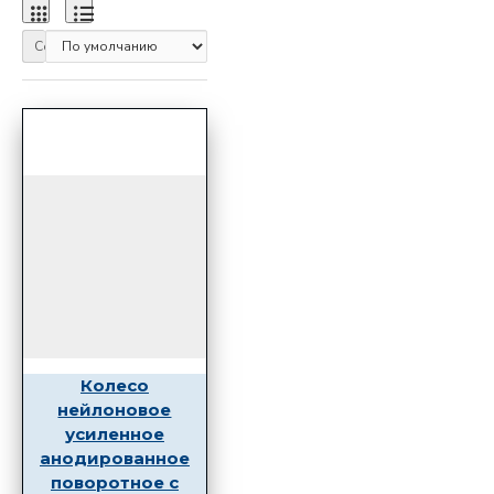
Сортировка:
Колесо
нейлоновое
усиленное
анодированное
поворотное с