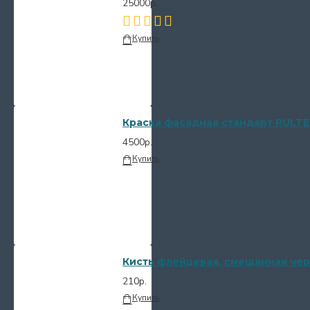
25000р.
Купить
Краска фасадная стандарт RULTE
4500р.
Купить
Кисть флейцевая, смещанная чер
210р.
Купить