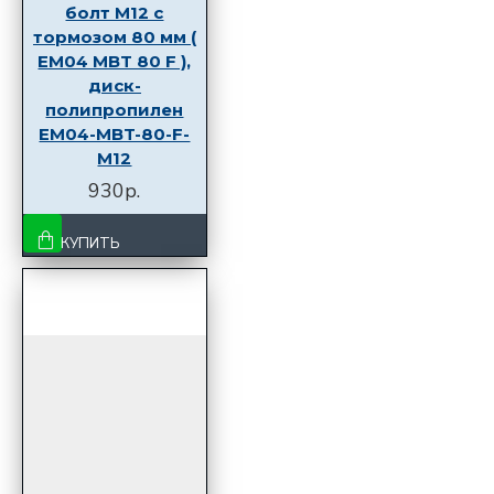
болт M12 с
тормозом 80 мм (
EM04 MBT 80 F ),
диск-
полипропилен
EM04-MBT-80-F-
M12
930р.
КУПИТЬ