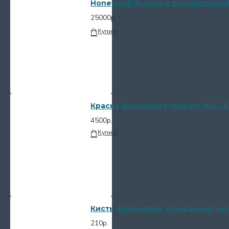
Honeywell Фильтр с регулятором/
25000р.
Купить
Краска фасадная стандарт RULTE
4500р.
Купить
Кисть флейцевая, смещанная чер
210р.