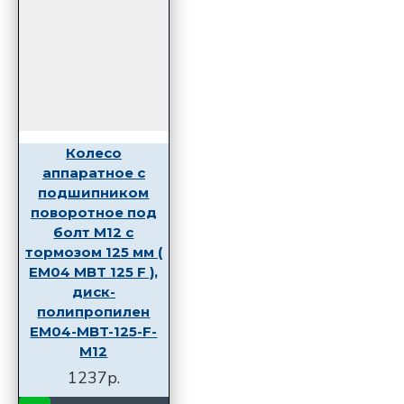
Колесо
аппаратное с
подшипником
поворотное под
болт M12 с
тормозом 125 мм (
EM04 MBT 125 F ),
диск-
полипропилен
EM04-MBT-125-F-
M12
1237р.