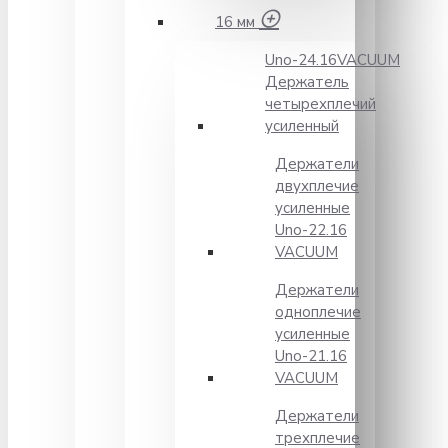
16 мм
Unо-24.16VACUUM
Держатель
четырехплечий
усиленный
Держатели
двухплечие
усиленные
Unо-22.16
VACUUM
Держатели
одноплечие
усиленные
Uno-21.16
VACUUM
Держатели
трехплечие