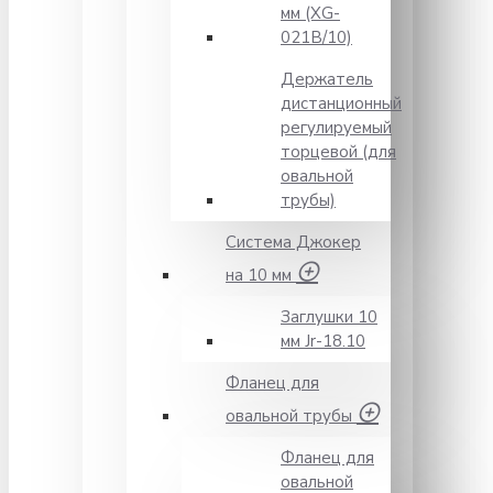
мм (XG-
021B/10)
Держатель
дистанционный
регулируемый
торцевой (для
овальной
трубы)
Система Джокер
на 10 мм
Заглушки 10
мм Jr-18.10
Фланец для
овальной трубы
Фланец для
овальной