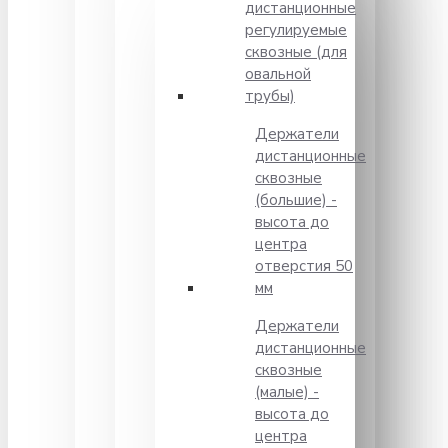
дистанционные
регулируемые
сквозные (для
овальной
трубы)
Держатели
дистанционные
сквозные
(большие) -
высота до
центра
отверстия 50
мм
Держатели
дистанционные
сквозные
(малые) -
высота до
центра