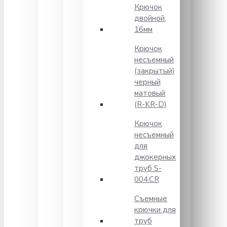
Крючок
двойной,
16мм
Крючок
несъемный
(закрытый)
черный
матовый
(R-KR-D)
Крючок
несъемный
для
джокерных
труб S-
004.CR
Съемные
крючки для
труб