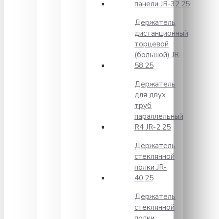
панели JR-32.25
Держатель
дистанционный
торцевой
(большой) JR-
58.25
Держатель
для двух
труб
параллельный
R4 JR-2.25
Держатель
стеклянной
полки JR-
40.25
Держатель
стеклянной
полки