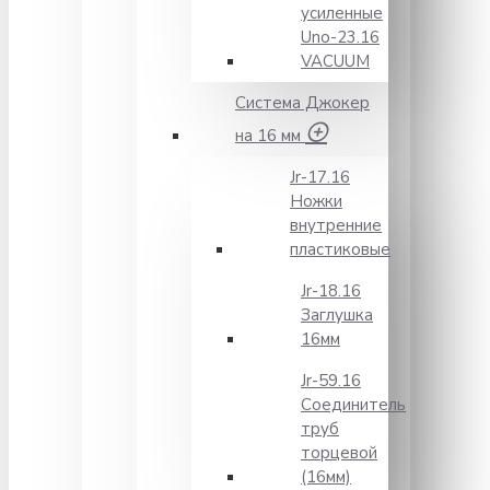
усиленные
Unо-23.16
VACUUM
Система Джокер
на 16 мм
Jr-17.16
Ножки
внутренние
пластиковые
Jr-18.16
Заглушка
16мм
Jr-59.16
Соединитель
труб
торцевой
(16мм)