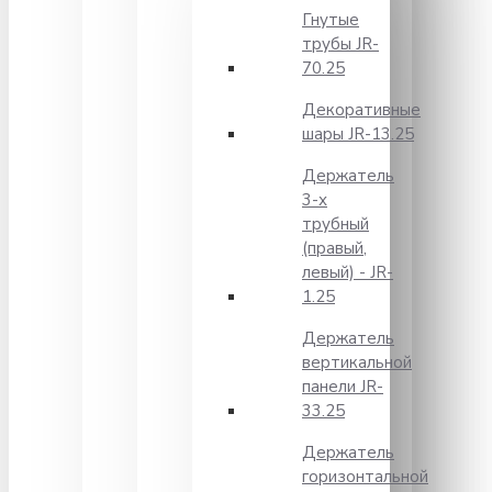
Гнутые
трубы JR-
70.25
Декоративные
шары JR-13.25
Держатель
3-х
трубный
(правый,
левый) - JR-
1.25
Держатель
вертикальной
панели JR-
33.25
Держатель
горизонтальной