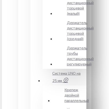
дистанционный
торцевой
(малый)
Держатель
дистанционный
торцевой
(средний)
Держатель
трубы
дистанционный
регулируемый
Система UNO на
25 мм
Крепеж
двойной
параллельный