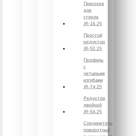
Присоска
для
стекла
JR-16.25
Простой
редуктор
JR-53.25
Профиль
с
четырьмя
изгибами
JR-74.25
Редуктор
двойной
JR-54.25
Соединитель
поворотный