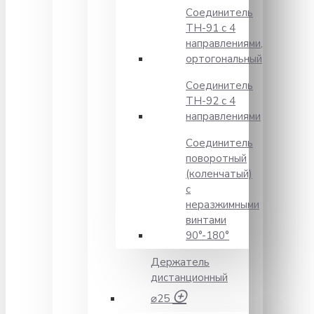
Соединитель
TH-91 с 4
направлениями,
ортогональный
Соединитель
TH-92 с 4
направлениями
Соединитель
поворотный
(коленчатый)
с
неразжимными
винтами
90°-180°
Держатель
дистанционный
⌀25