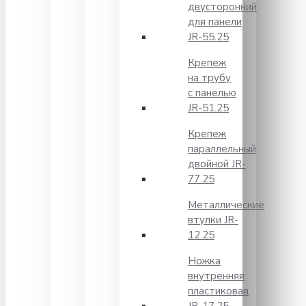
двусторонний
для панели
JR-55.25
Крепеж
на трубу
с панелью
JR-51.25
Крепеж
параллельный
двойной JR-
77.25
Металлические
втулки JR-
12.25
Ножка
внутренняя
пластиковая