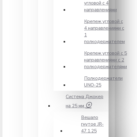
угловой с 4
направлениями
Крепеж угловой с
4 направлениями с
1
полкодержателем
Крепеж угловой с 5
направлениями с 2
полкодержателями
Полкодержатели
UNO-25
Система Джокер
на 25 мм
Вешало
гнутое JR-
47.1.25