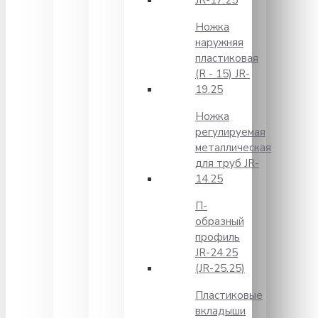
JR-17.25
Ножка
наружняя
пластиковая
(R - 15) JR-
19.25
Ножка
регулируемая
металлическая
для труб JR-
14.25
П-
образный
профиль
JR-24.25
(JR-25.25)
Пластиковые
вкладыши