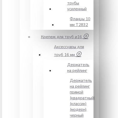
трубы
усиленный
Фланцы 10
мм Т2832
Крепеж для труб ⌀16
Аксессуары для
труб 16 мм
Держатель
на рейлинг
Держатель
на рейлинг
прямой
(квадратный)
(классик)
(модерн)
черный