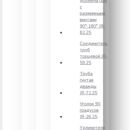
(коленчатый)
с
разжимными
винтами
90°-180° JR-
82.25
Соединитель
труб
торцевой JR-
59.25
Труба
гнутая
дважды
JR-71.25
Уголок 90
градусов
JR-26.25
Удлинители