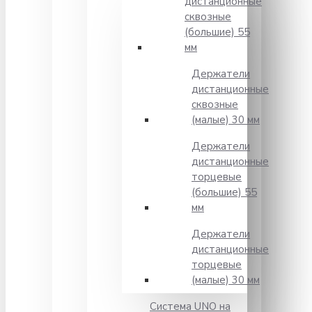
дистанционные
сквозные
(большие) 55
мм
Держатели
дистанционные
сквозные
(малые) 30 мм
Держатели
дистанционные
торцевые
(большие) 55
мм
Держатели
дистанционные
торцевые
(малые) 30 мм
Система UNO на