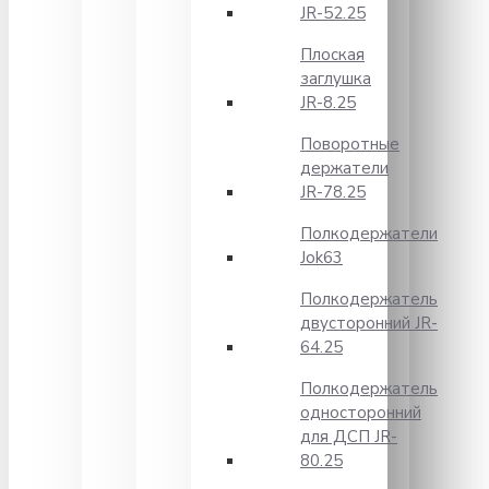
JR-52.25
Плоская
заглушка
JR-8.25
Поворотные
держатели
JR-78.25
Полкодержатели
Jok63
Полкодержатель
двусторонний JR-
64.25
Полкодержатель
односторонний
для ДСП JR-
80.25