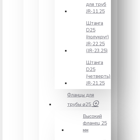
для труб
JR-11.25
Штанга
D25
(полукруг)
JR-22.25
(JR-23.25)
Штанга
D25
(четверть)
JR-21.25
Фланцы для
трубы ⌀25
Высокий
фланец 25
мм