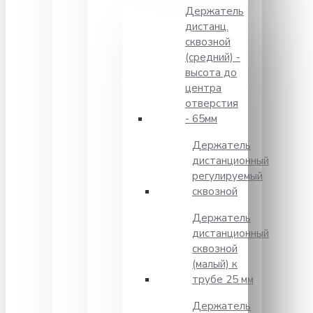
Держатель
дистанц.
сквозной
(средний) -
высота до
центра
отверстия
- 65мм
Держатель
дистанционный
регулируемый
сквозной
Держатель
дистанционный
сквозной
(малый) к
трубе 25 мм
Держатель