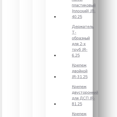
пластиковый
(плоский) JR-
40.25
Держатель
Т-
образный
для 2-х
труб JR-
6.25
Крепеж
двойной
JR-31.25
Крепеж
двусторонний
для ДСП JR-
81.25
Крепеж