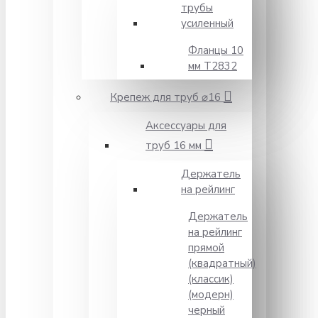
трубы
усиленный
Фланцы 10
мм Т2832
Крепеж для труб ⌀16
Аксессуары для
труб 16 мм
Держатель
на рейлинг
Держатель
на рейлинг
прямой
(квадратный)
(классик)
(модерн)
черный