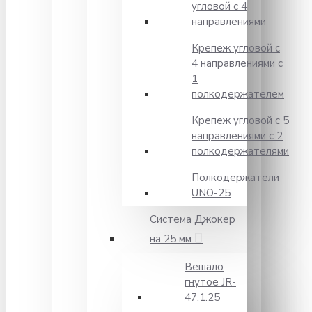
угловой с 4
направлениями
Крепеж угловой с
4 направлениями с
1
полкодержателем
Крепеж угловой с 5
направлениями с 2
полкодержателями
Полкодержатели
UNO-25
Система Джокер
на 25 мм
Вешало
гнутое JR-
47.1.25