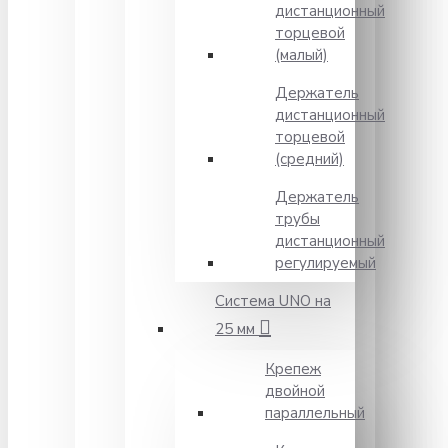
дистанционный
торцевой
(малый)
Держатель
дистанционный
торцевой
(средний)
Держатель
трубы
дистанционный
регулируемый
Система UNO на
25 мм
Крепеж
двойной
параллельный