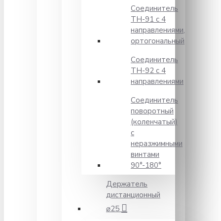
Соединитель
TH-91 с 4
направлениями,
ортогональный
Соединитель
TH-92 с 4
направлениями
Соединитель
поворотный
(коленчатый)
с
неразжимными
винтами
90°-180°
Держатель
дистанционный
⌀25