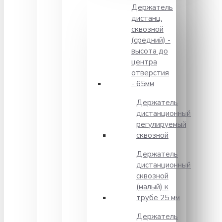
Держатель
дистанц.
сквозной
(средний) -
высота до
центра
отверстия
- 65мм
Держатель
дистанционный
регулируемый
сквозной
Держатель
дистанционный
сквозной
(малый) к
трубе 25 мм
Держатель