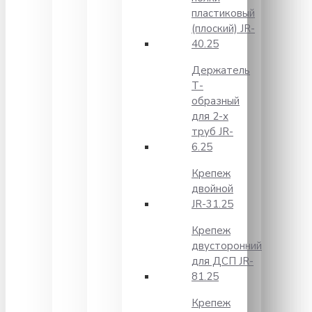
пластиковый
(плоский) JR-
40.25
Держатель
Т-
образный
для 2-х
труб JR-
6.25
Крепеж
двойной
JR-31.25
Крепеж
двусторонний
для ДСП JR-
81.25
Крепеж