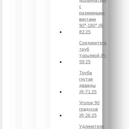
(коленчатый)
с
разжимными
винтами
90°-180° JR-
82.25
Соединитель
труб
торцевой JR-
59.25
Труба
гнутая
дважды
JR-71.25
Уголок 90
градусов
JR-26.25
Удлинители