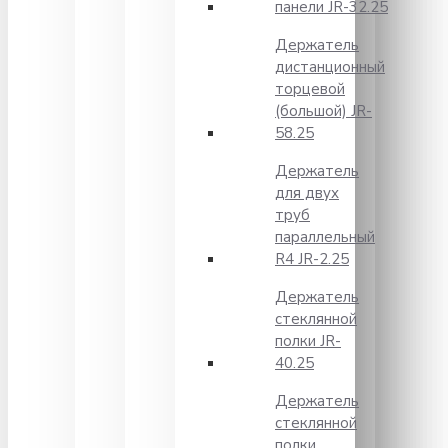
панели JR-32.25
Держатель
дистанционный
торцевой
(большой) JR-
58.25
Держатель
для двух
труб
параллельный
R4 JR-2.25
Держатель
стеклянной
полки JR-
40.25
Держатель
стеклянной
полки