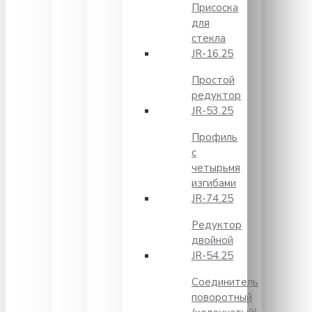
Присоска
для
стекла
JR-16.25
Простой
редуктор
JR-53.25
Профиль
с
четырьмя
изгибами
JR-74.25
Редуктор
двойной
JR-54.25
Соединитель
поворотный