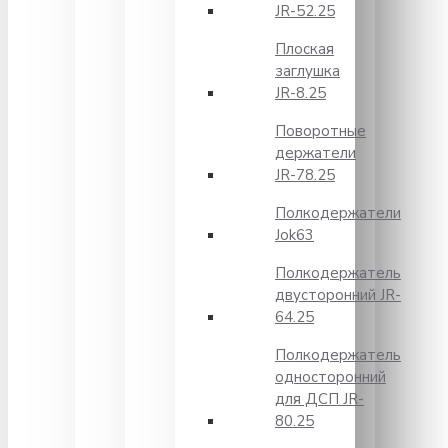
JR-52.25
Плоская
заглушка
JR-8.25
Поворотные
держатели
JR-78.25
Полкодержатели
Jok63
Полкодержатель
двусторонний JR-
64.25
Полкодержатель
односторонний
для ДСП JR-
80.25