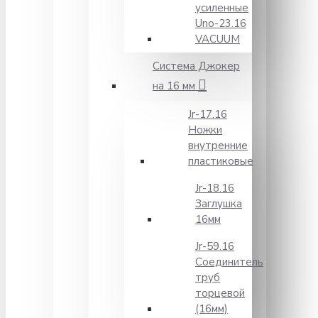
усиленные
Unо-23.16
VACUUM
Система Джокер
на 16 мм
Jr-17.16
Ножки
внутренние
пластиковые
Jr-18.16
Заглушка
16мм
Jr-59.16
Соединитель
труб
торцевой
(16мм)