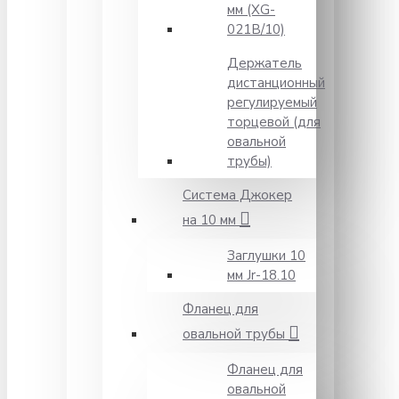
мм (XG-
021B/10)
Держатель
дистанционный
регулируемый
торцевой (для
овальной
трубы)
Система Джокер
на 10 мм
Заглушки 10
мм Jr-18.10
Фланец для
овальной трубы
Фланец для
овальной