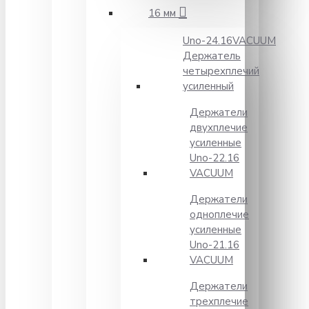
16 мм
Unо-24.16VACUUM
Держатель
четырехплечий
усиленный
Держатели
двухплечие
усиленные
Unо-22.16
VACUUM
Держатели
одноплечие
усиленные
Uno-21.16
VACUUM
Держатели
трехплечие