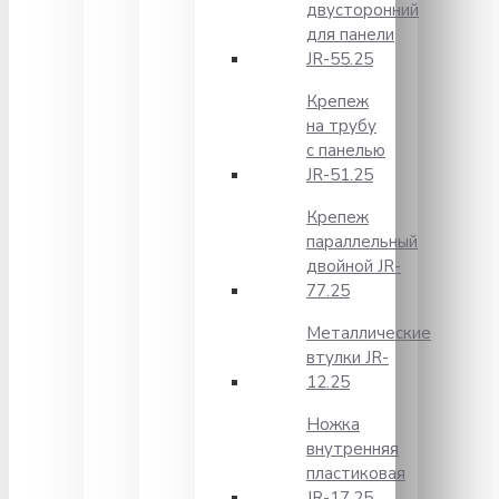
двусторонний
для панели
JR-55.25
Крепеж
на трубу
с панелью
JR-51.25
Крепеж
параллельный
двойной JR-
77.25
Металлические
втулки JR-
12.25
Ножка
внутренняя
пластиковая
JR-17.25