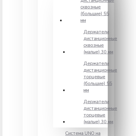
дистанционные
сквозные
(большие) 55
мм
Держатели
дистанционные
сквозные
(малые) 30 мм
Держатели
дистанционные
торцевые
(большие) 55
мм
Держатели
дистанционные
торцевые
(малые) 30 мм
Система UNO на