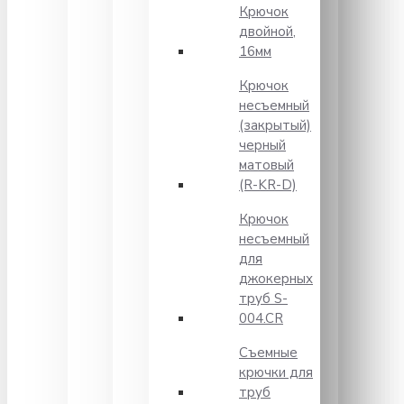
Крючок
двойной,
16мм
Крючок
несъемный
(закрытый)
черный
матовый
(R-KR-D)
Крючок
несъемный
для
джокерных
труб S-
004.CR
Съемные
крючки для
труб