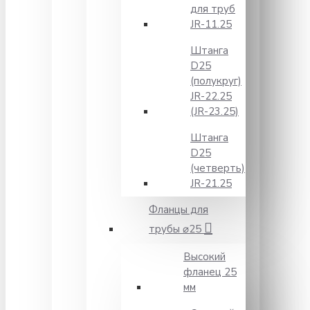
для труб
JR-11.25
Штанга
D25
(полукруг)
JR-22.25
(JR-23.25)
Штанга
D25
(четверть)
JR-21.25
Фланцы для
трубы ⌀25
Высокий
фланец 25
мм