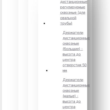
дистанционные
регулируемые
сквозные (для
овальной
трубы)
Держатели
дистанционные
сквозные
(большие) -
высота до
центра
отверстия 50
мм
Держатели
дистанционные
сквозные
(малые) -
высота до
центра