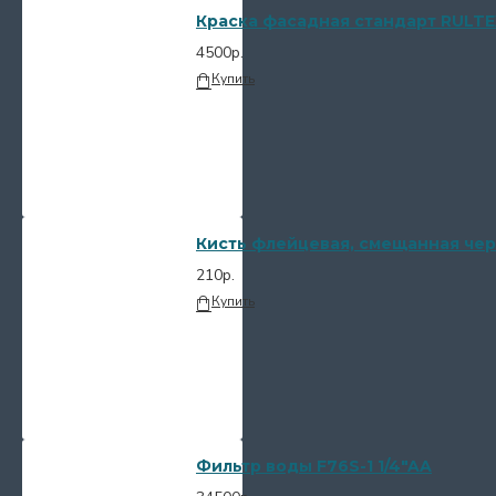
Краска фасадная стандарт RULTE
4500р.
Купить
Кисть флейцевая, смещанная чер
210р.
Купить
Фильтр воды F76S-1 1/4"AA