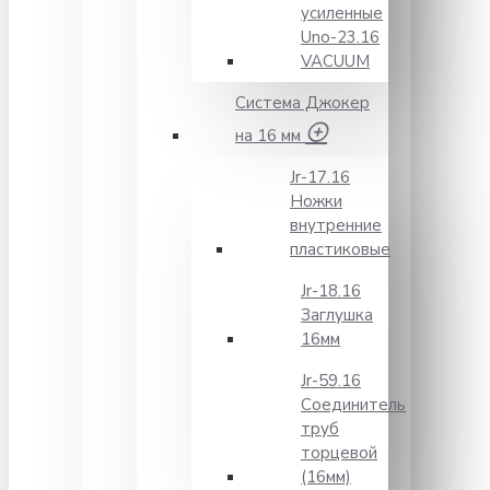
усиленные
Unо-23.16
VACUUM
Система Джокер
на 16 мм
Jr-17.16
Ножки
внутренние
пластиковые
Jr-18.16
Заглушка
16мм
Jr-59.16
Соединитель
труб
торцевой
(16мм)