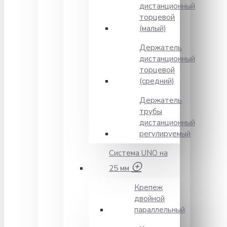
дистанционный
торцевой
(малый)
Держатель
дистанционный
торцевой
(средний)
Держатель
трубы
дистанционный
регулируемый
Система UNO на
25 мм
Крепеж
двойной
параллельный