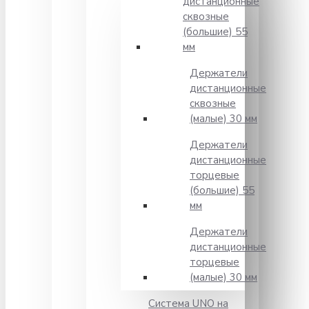
дистанционные
сквозные
(большие) 55
мм
Держатели
дистанционные
сквозные
(малые) 30 мм
Держатели
дистанционные
торцевые
(большие) 55
мм
Держатели
дистанционные
торцевые
(малые) 30 мм
Система UNO на