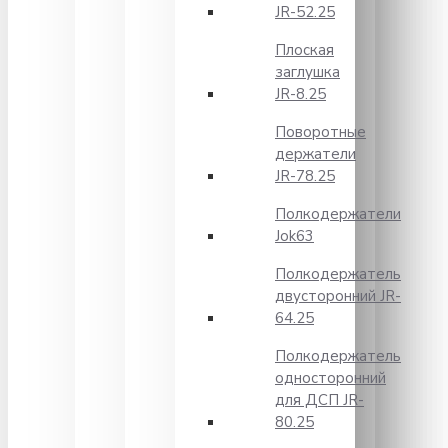
JR-52.25
Плоская
заглушка
JR-8.25
Поворотные
держатели
JR-78.25
Полкодержатели
Jok63
Полкодержатель
двусторонний JR-
64.25
Полкодержатель
односторонний
для ДСП JR-
80.25