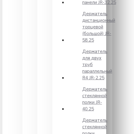
панели JR-32.25
Держатель
дистанционный
торцевой
(большой) JR-
58.25
Держатель
для двух
труб
параллельный
R4 JR-2.25
Держатель
стеклянной
полки JR-
40.25
Держатель
стеклянной
полки