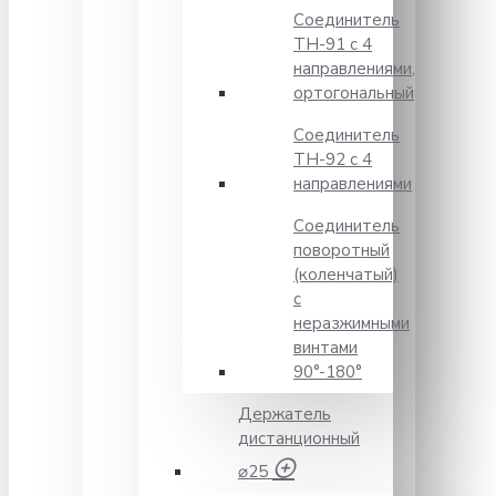
Соединитель
TH-91 с 4
направлениями,
ортогональный
Соединитель
TH-92 с 4
направлениями
Соединитель
поворотный
(коленчатый)
с
неразжимными
винтами
90°-180°
Держатель
дистанционный
⌀25