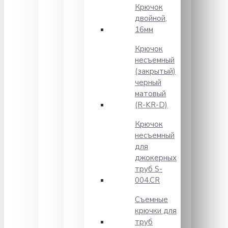
Крючок
двойной,
16мм
Крючок
несъемный
(закрытый)
черный
матовый
(R-KR-D)
Крючок
несъемный
для
джокерных
труб S-
004.CR
Съемные
крючки для
труб