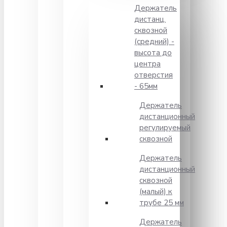
Держатель
дистанц.
сквозной
(средний) -
высота до
центра
отверстия
- 65мм
Держатель
дистанционный
регулируемый
сквозной
Держатель
дистанционный
сквозной
(малый) к
трубе 25 мм
Держатель