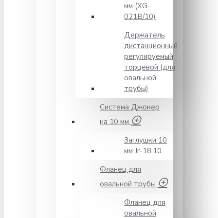
мм (XG-
021B/10)
Держатель
дистанционный
регулируемый
торцевой (для
овальной
трубы)
Система Джокер
на 10 мм
Заглушки 10
мм Jr-18.10
Фланец для
овальной трубы
Фланец для
овальной