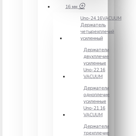
16 мм
Unо-24.16VACUUM
Держатель
четырехплечий
усиленный
Держатели
двухплечие
усиленные
Unо-22.16
VACUUM
Держатели
одноплечие
усиленные
Uno-21.16
VACUUM
Держатели
трехплечие