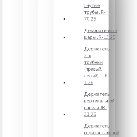
Гнутые
трубы JR-
70.25
Декоративные
шары JR-13.25
Держатель
3-х
трубный
(правый,
левый) - JR-
1.25
Держатель
вертикальной
панели JR-
33.25
Держатель
горизонтальной