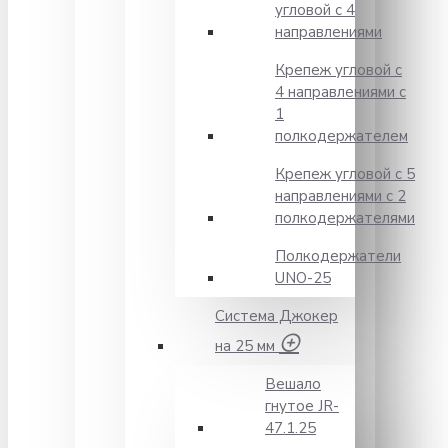
угловой с 4
направлениями
Крепеж угловой с
4 направлениями с
1
полкодержателем
Крепеж угловой с 5
направлениями с 2
полкодержателями
Полкодержатели
UNO-25
Система Джокер
на 25 мм
Вешало
гнутое JR-
47.1.25