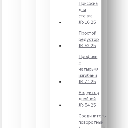
Присоска
для
стекла
JR-16.25
Простой
редуктор
JR-53.25
Профиль
с
четырьмя
изгибами
JR-74.25
Редуктор
двойной
JR-54.25
Соединитель
поворотный