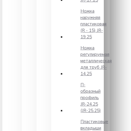
JR-17.25
Ножка
наружняя
пластиковая
(R - 15) JR-
19.25
Ножка
регулируемая
металлическая
для труб JR-
14.25
П-
образный
профиль
JR-24.25
(JR-25.25)
Пластиковые
вкладыши