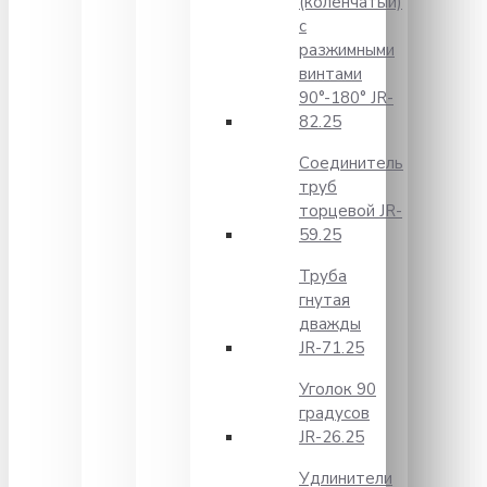
(коленчатый)
с
разжимными
винтами
90°-180° JR-
82.25
Соединитель
труб
торцевой JR-
59.25
Труба
гнутая
дважды
JR-71.25
Уголок 90
градусов
JR-26.25
Удлинители