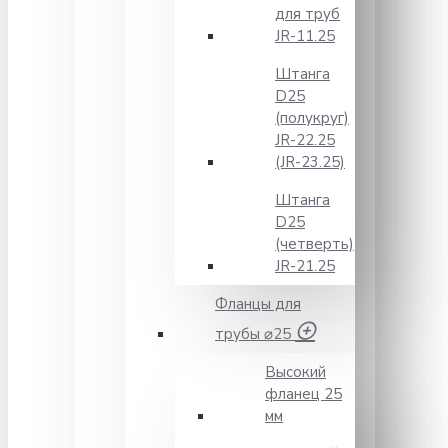
для труб
JR-11.25
Штанга
D25
(полукруг)
JR-22.25
(JR-23.25)
Штанга
D25
(четверть)
JR-21.25
Фланцы для
трубы ⌀25
Высокий
фланец 25
мм