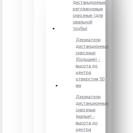
дистанционные
регулируемые
сквозные (для
овальной
трубы)
Держатели
дистанционные
сквозные
(большие) -
высота до
центра
отверстия 50
мм
Держатели
дистанционные
сквозные
(малые) -
высота до
центра