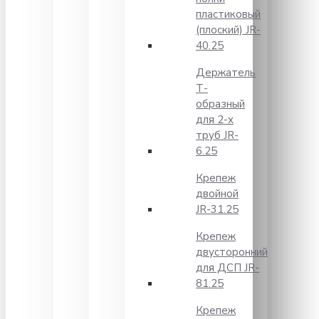
пластиковый
(плоский) JR-
40.25
Держатель
Т-
образный
для 2-х
труб JR-
6.25
Крепеж
двойной
JR-31.25
Крепеж
двусторонний
для ДСП JR-
81.25
Крепеж