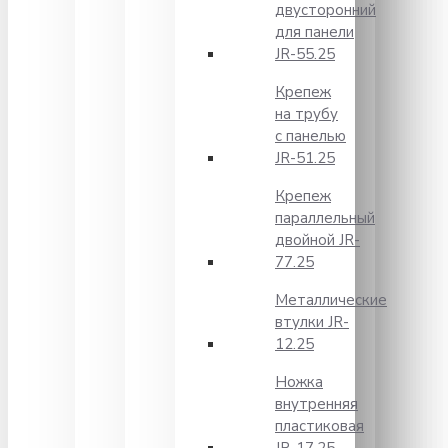
двусторонний
для панели
JR-55.25
Крепеж
на трубу
с панелью
JR-51.25
Крепеж
параллельный
двойной JR-
77.25
Металлические
втулки JR-
12.25
Ножка
внутренняя
пластиковая