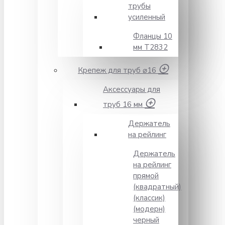
трубы
усиленный
Фланцы 10
мм Т2832
Крепеж для труб ⌀16
Аксессуары для
труб 16 мм
Держатель
на рейлинг
Держатель
на рейлинг
прямой
(квадратный)
(классик)
(модерн)
черный