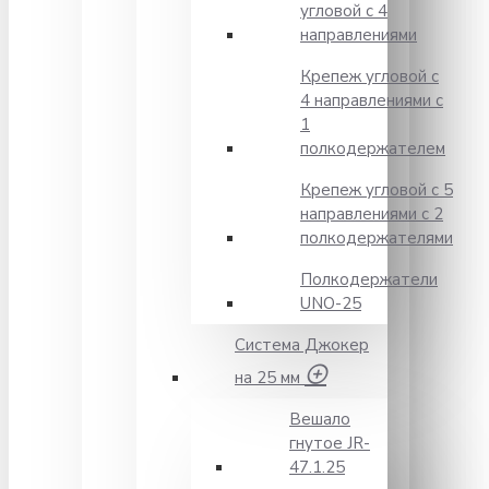
угловой с 4
направлениями
Крепеж угловой с
4 направлениями с
1
полкодержателем
Крепеж угловой с 5
направлениями с 2
полкодержателями
Полкодержатели
UNO-25
Система Джокер
на 25 мм
Вешало
гнутое JR-
47.1.25