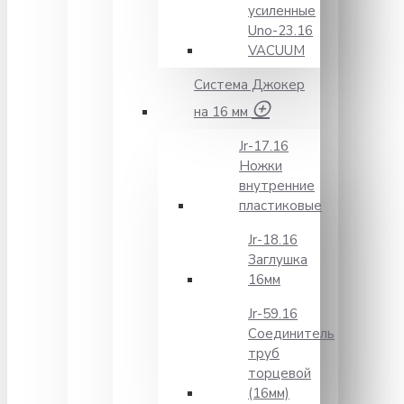
усиленные
Unо-23.16
VACUUM
Система Джокер
на 16 мм
Jr-17.16
Ножки
внутренние
пластиковые
Jr-18.16
Заглушка
16мм
Jr-59.16
Соединитель
труб
торцевой
(16мм)