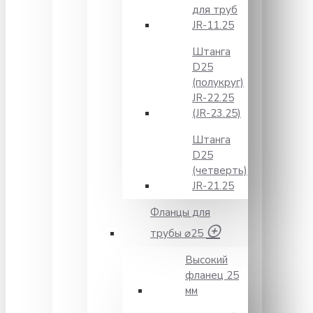
для труб
JR-11.25
Штанга
D25
(полукруг)
JR-22.25
(JR-23.25)
Штанга
D25
(четверть)
JR-21.25
Фланцы для
трубы ⌀25
Высокий
фланец 25
мм