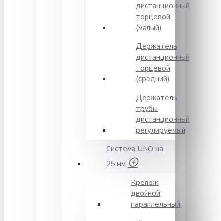
дистанционный
торцевой
(малый)
Держатель
дистанционный
торцевой
(средний)
Держатель
трубы
дистанционный
регулируемый
Система UNO на
25 мм
Крепеж
двойной
параллельный