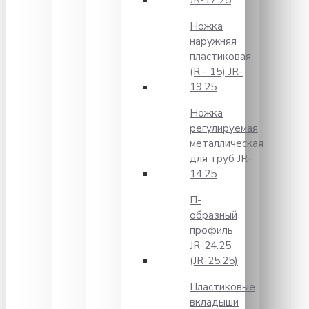
JR-17.25
Ножка
наружняя
пластиковая
(R - 15) JR-
19.25
Ножка
регулируемая
металлическая
для труб JR-
14.25
П-
образный
профиль
JR-24.25
(JR-25.25)
Пластиковые
вкладыши