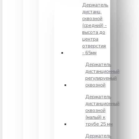
Держатель
дистанц.
сквозной
(средний) -
высота до
центра
отверстия
- 65мм
Держатель
дистанционный
регулируемый
сквозной
Держатель
дистанционный
сквозной
(малый) к
трубе 25 мм
Держатель