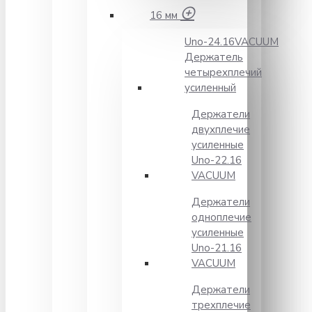
16 мм
Unо-24.16VACUUM
Держатель
четырехплечий
усиленный
Держатели
двухплечие
усиленные
Unо-22.16
VACUUM
Держатели
одноплечие
усиленные
Uno-21.16
VACUUM
Держатели
трехплечие