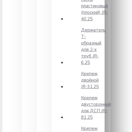
пластиковый
(плоский) JR-
40.25
Держатель
Т-
образный
для 2-х
труб JR-
6.25
Крепеж
двойной
JR-31.25
Крепеж
двусторонний
для ДСП JR-
81.25
Крепеж