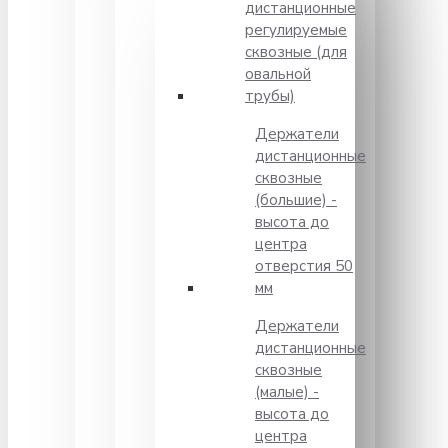
дистанционные
регулируемые
сквозные (для
овальной
трубы)
Держатели
дистанционные
сквозные
(большие) -
высота до
центра
отверстия 50
мм
Держатели
дистанционные
сквозные
(малые) -
высота до
центра