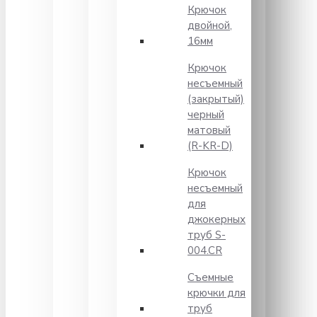
Крючок
двойной,
16мм
Крючок
несъемный
(закрытый)
черный
матовый
(R-KR-D)
Крючок
несъемный
для
джокерных
труб S-
004.CR
Съемные
крючки для
труб