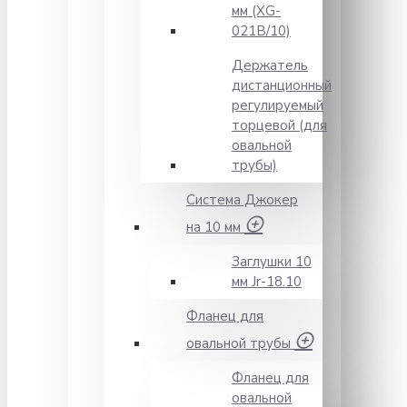
мм (XG-
021B/10)
Держатель
дистанционный
регулируемый
торцевой (для
овальной
трубы)
Система Джокер
на 10 мм
Заглушки 10
мм Jr-18.10
Фланец для
овальной трубы
Фланец для
овальной