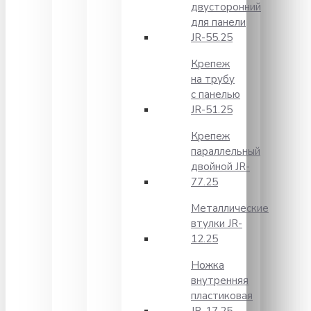
двусторонний
для панели
JR-55.25
Крепеж
на трубу
с панелью
JR-51.25
Крепеж
параллельный
двойной JR-
77.25
Металлические
втулки JR-
12.25
Ножка
внутренняя
пластиковая