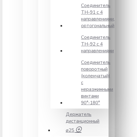
Соединитель
TH-91 с 4
направлениями,
ортогональный
Соединитель
TH-92 с 4
направлениями
Соединитель
поворотный
(коленчатый)
с
неразжимными
винтами
90°-180°
Держатель
дистанционный
⌀25