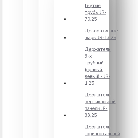
Гнутые
трубы JR-
70.25
Декоративные
шары JR-13.25
Держатель
3-х
трубный
(правый,
левый) - JR-
1.25
Держатель
вертикальной
панели JR-
33.25
Держатель
горизонтальной