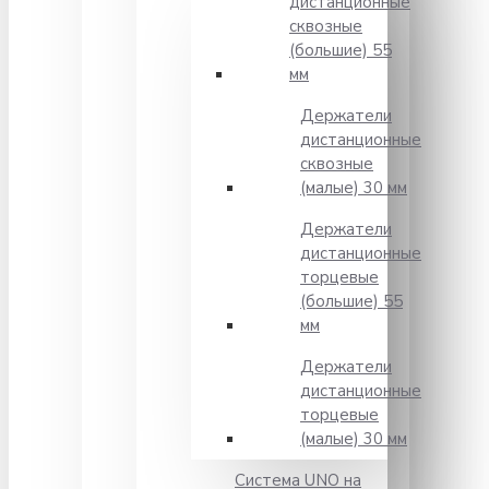
дистанционные
сквозные
(большие) 55
мм
Держатели
дистанционные
сквозные
(малые) 30 мм
Держатели
дистанционные
торцевые
(большие) 55
мм
Держатели
дистанционные
торцевые
(малые) 30 мм
Система UNO на