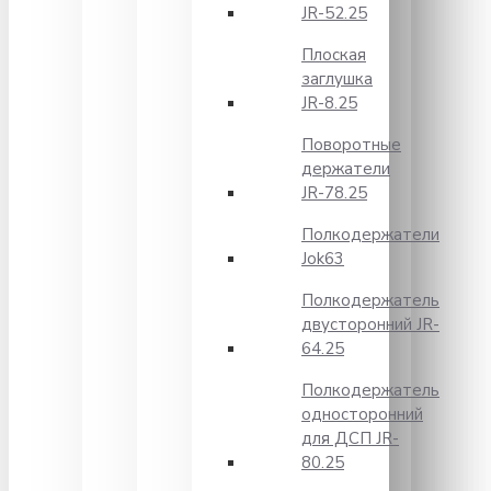
JR-52.25
Плоская
заглушка
JR-8.25
Поворотные
держатели
JR-78.25
Полкодержатели
Jok63
Полкодержатель
двусторонний JR-
64.25
Полкодержатель
односторонний
для ДСП JR-
80.25