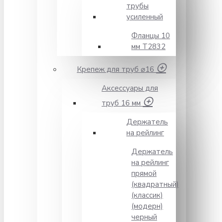
трубы
усиленный
Фланцы 10
мм Т2832
Крепеж для труб ⌀16
Аксессуары для
труб 16 мм
Держатель
на рейлинг
Держатель
на рейлинг
прямой
(квадратный)
(классик)
(модерн)
черный