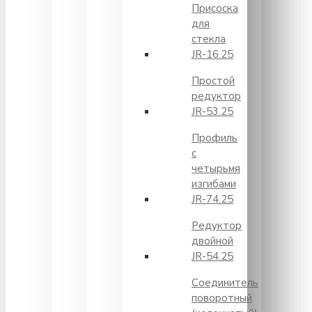
Присоска
для
стекла
JR-16.25
Простой
редуктор
JR-53.25
Профиль
с
четырьмя
изгибами
JR-74.25
Редуктор
двойной
JR-54.25
Соединитель
поворотный