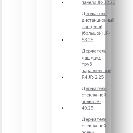
панели JR-32.25
Держатель
дистанционный
торцевой
(большой) JR-
58.25
Держатель
для двух
труб
параллельный
R4 JR-2.25
Держатель
стеклянной
полки JR-
40.25
Держатель
стеклянной
полки