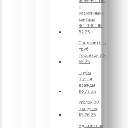
(коленчатый)
с
разжимными
винтами
90°-180° JR-
82.25
Соединитель
труб
торцевой JR-
59.25
Труба
гнутая
дважды
JR-71.25
Уголок 90
градусов
JR-26.25
Удлинители