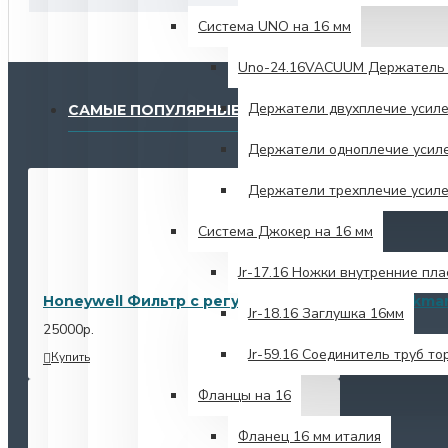
Система UNO на 16 мм
Unо-24.16VACUUM Держатель 
Держатели двухплечие усил
САМЫЕ ПОПУЛЯРНЫЕ
Держатели одноплечие усил
Держатели трехплечие усил
Система Джокер на 16 мм
Jr-17.16 Ножки внутренние пл
Honeywell Фильтр с регулятором/Resideo Braukma
Jr-18.16 Заглушка 16мм
25000р.
Jr-59.16 Соединитель труб то
Купить
Фланцы на 16
Фланец 16 мм италия