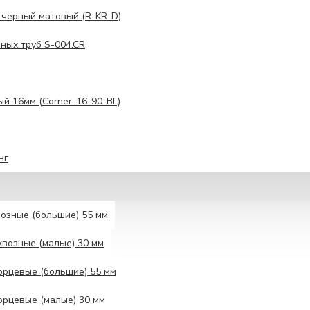
 черный матовый (R-KR-D)
ных труб S-004.CR
ый 16мм (Corner-16-90-BL)
нг
озные (большие) 55 мм
возные (малые) 30 мм
рцевые (большие) 55 мм
рцевые (малые) 30 мм