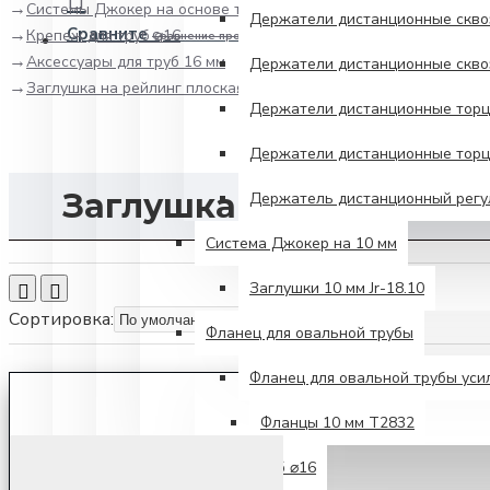
Системы Джокер на основе труб
Держатели дистанционные сквоз
Сравните
Крепеж для труб ⌀16
Сравнение продуктов
Аксессуары для труб 16 мм
Держатели дистанционные сквоз
Заглушка на рейлинг плоская черный матовый RAT-16 BL
Держатели дистанционные торце
Держатели дистанционные торце
Заглушка на рейлинг п
Держатель дистанционный регул
Система Джокер на 10 мм
Заглушки 10 мм Jr-18.10
Сортировка:
Фланец для овальной трубы
Фланец для овальной трубы ус
Фланцы 10 мм Т2832
Крепеж для труб ⌀16