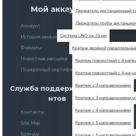
Мой аккаунт
Держатель дистанционный то
Держатель трубы дистанцио
Аккаунт
Система UNO на 25 мм
История заказов
Филиалы
Крепеж двойной параллельны
Новостная рассылка
Крепеж поворотный с 4 напр
Подарочный сертификат
Крепеж поворотный с 4-мя н
Крепеж с 3 направлениями
Служба поддержки клие
нтов
Крепеж с 3 направлениями у
Крепеж с 4 направлениями
Контакты
Site Map
Крепеж с 5 направлениями
Бренды
Крепеж с 5 направлениями у