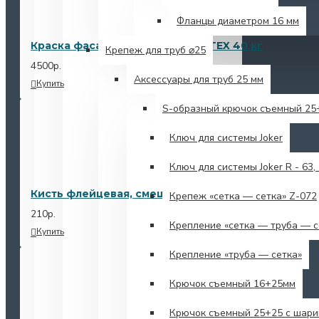
Фланцы диаметром 16 мм
Краска фасадная стандарт RULTEX 40 кг
Крепеж для труб ⌀25
4500р.
Аксессуары для труб 25 мм
Купить
S-образный крючок съемный 25
Ключ для системы Joker
Ключ для системы Joker R - 63, 
Кисть флейцевая, смещанная черная щетина, Делт
Крепеж «сетка — сетка» Z-072
210р.
Крепление «сетка — труба — с
Купить
Крепление «труба — сетка»
Крючок съемный 16+25мм
Крючок съемный 25+25 с шари