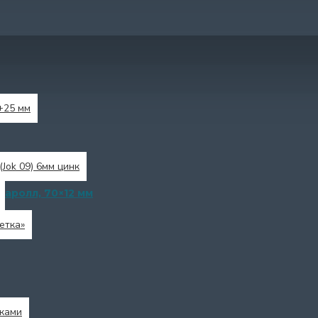
+25 мм
(Jok 09) 6мм цинк
аролл, 70×12 мм
етка»
ками