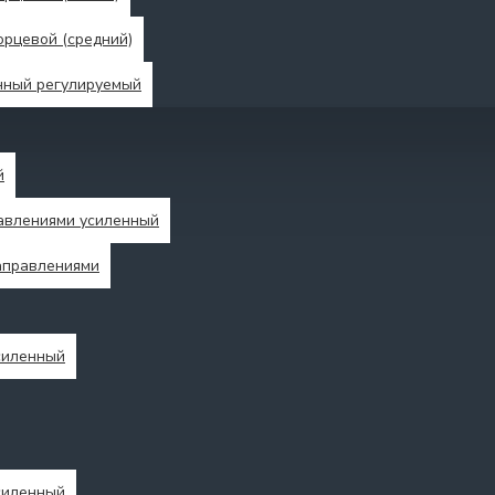
рцевой (средний)
нный регулируемый
й
авлениями усиленный
аправлениями
силенный
силенный