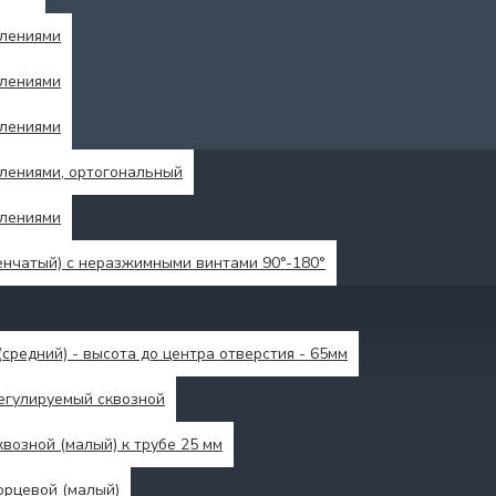
влениями
влениями
влениями
лениями, ортогональный
влениями
енчатый) с неразжимными винтами 90°-180°
средний) - высота до центра отверстия - 65мм
егулируемый сквозной
возной (малый) к трубе 25 мм
орцевой (малый)