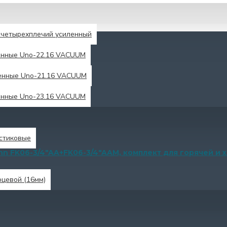
четырехплечий усиленный
енные Unо-22.16 VACUUM
енные Uno-21.16 VACUUM
енные Unо-23.16 VACUUM
астиковые
nn FK06-3/4"AA+FK06-3/4"AAM, комплект для горячей и
рцевой (16мм)