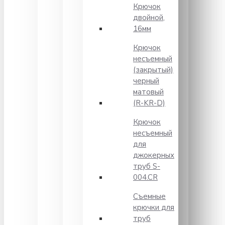
Крючок
двойной,
16мм
Крючок
несъемный
(закрытый)
черный
матовый
(R-KR-D)
Крючок
несъемный
для
джокерных
труб S-
004.CR
Съемные
крючки для
труб