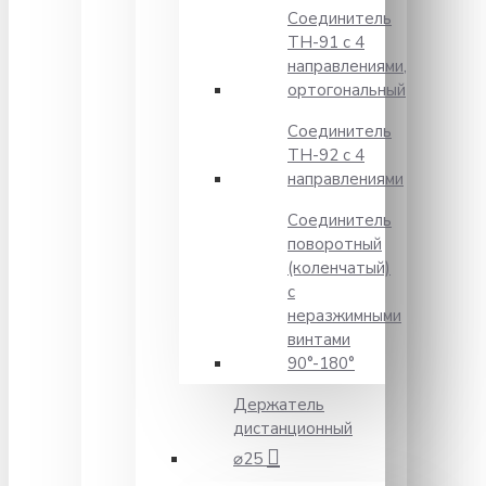
Соединитель
TH-91 с 4
направлениями,
ортогональный
Соединитель
TH-92 с 4
направлениями
Соединитель
поворотный
(коленчатый)
с
неразжимными
винтами
90°-180°
Держатель
дистанционный
⌀25