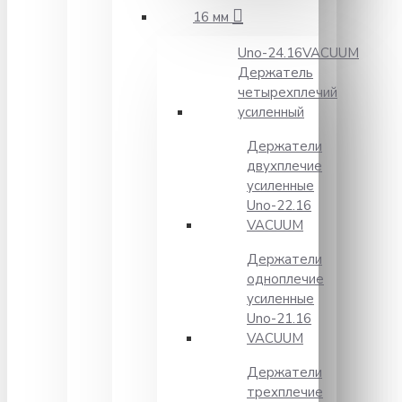
16 мм
Unо-24.16VACUUM
Держатель
четырехплечий
усиленный
Держатели
двухплечие
усиленные
Unо-22.16
VACUUM
Держатели
одноплечие
усиленные
Uno-21.16
VACUUM
Держатели
трехплечие