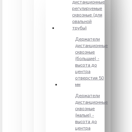
дистанционные
регулируемые
сквозные (для
овальной
трубы)
Держатели
дистанционные
сквозные
(большие) -
высота до
центра
отверстия 50
мм
Держатели
дистанционные
сквозные
(малые) -
высота до
центра