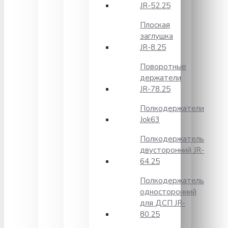
JR-52.25
Плоская
заглушка
JR-8.25
Поворотные
держатели
JR-78.25
Полкодержатели
Jok63
Полкодержатель
двусторонний JR-
64.25
Полкодержатель
односторонний
для ДСП JR-
80.25