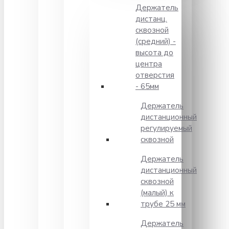
Держатель
дистанц.
сквозной
(средний) -
высота до
центра
отверстия
- 65мм
Держатель
дистанционный
регулируемый
сквозной
Держатель
дистанционный
сквозной
(малый) к
трубе 25 мм
Держатель