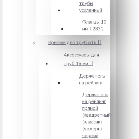
трубы
усиленный
Фланцы 10
мм Т2832
Крепеж для труб ⌀16
Аксессуары для
труб 16 мм
Держатель
на рейлинг
Держатель
на рейлинг
прямой
(квадратный)
(классик)
(модерн)
черный