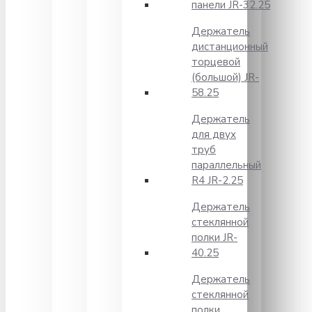
панели JR-32.25
Держатель
дистанционный
торцевой
(большой) JR-
58.25
Держатель
для двух
труб
параллельный
R4 JR-2.25
Держатель
стеклянной
полки JR-
40.25
Держатель
стеклянной
полки