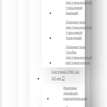
дистанционный
торцевой
(малый)
Держатель
дистанционный
торцевой
(средний)
Держатель
трубы
дистанционный
регулируемый
Система UNO на
25 мм
Крепеж
двойной
параллельный