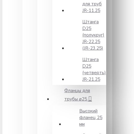
для труб
JR-11.25
Штанга
D25
(полукруг)
JR-22.25
(JR-23.25)
Штанга
D25
(четверть)
JR-21.25
Фланцы для
трубы ⌀25
Высокий
фланец 25
мм