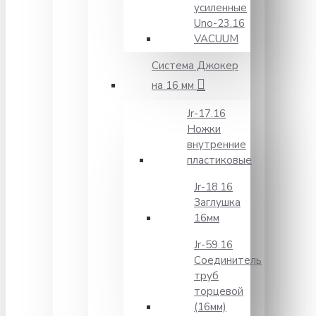
усиленные
Unо-23.16
VACUUM
Система Джокер
на 16 мм
Jr-17.16
Ножки
внутренние
пластиковые
Jr-18.16
Заглушка
16мм
Jr-59.16
Соединитель
труб
торцевой
(16мм)