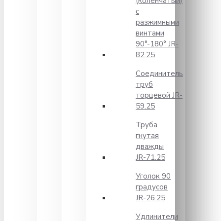
(коленчатый)
с
разжимными
винтами
90°-180° JR-
82.25
Соединитель
труб
торцевой JR-
59.25
Труба
гнутая
дважды
JR-71.25
Уголок 90
градусов
JR-26.25
Удлинители