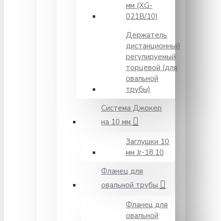
мм (XG-
021B/10)
Держатель
дистанционный
регулируемый
торцевой (для
овальной
трубы)
Система Джокер
на 10 мм
Заглушки 10
мм Jr-18.10
Фланец для
овальной трубы
Фланец для
овальной