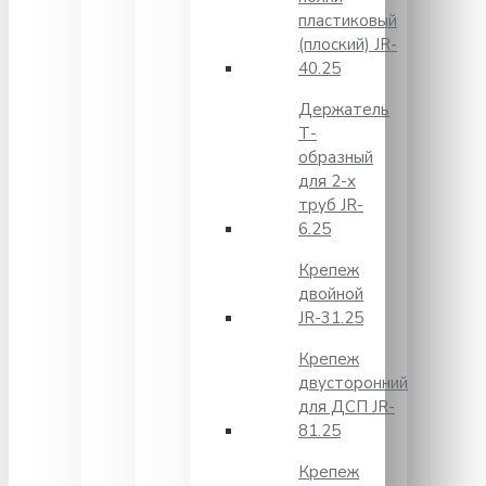
пластиковый
(плоский) JR-
40.25
Держатель
Т-
образный
для 2-х
труб JR-
6.25
Крепеж
двойной
JR-31.25
Крепеж
двусторонний
для ДСП JR-
81.25
Крепеж