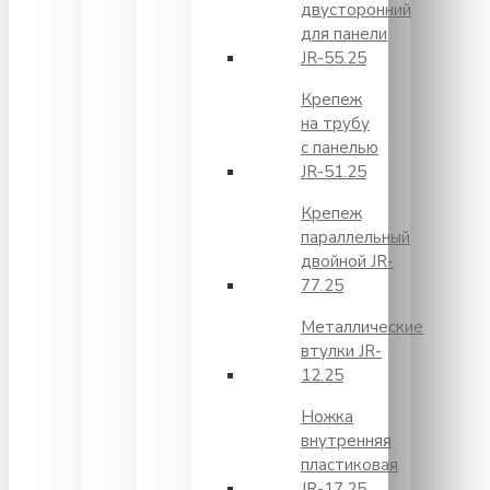
двусторонний
для панели
JR-55.25
Крепеж
на трубу
с панелью
JR-51.25
Крепеж
параллельный
двойной JR-
77.25
Металлические
втулки JR-
12.25
Ножка
внутренняя
пластиковая
JR-17.25