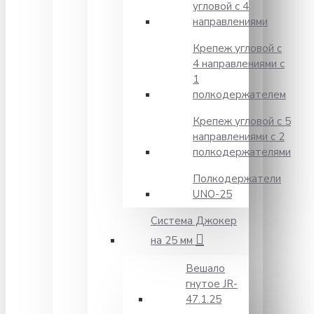
угловой с 4
направлениями
Крепеж угловой с
4 направлениями с
1
полкодержателем
Крепеж угловой с 5
направлениями с 2
полкодержателями
Полкодержатели
UNO-25
Система Джокер
на 25 мм
Вешало
гнутое JR-
47.1.25