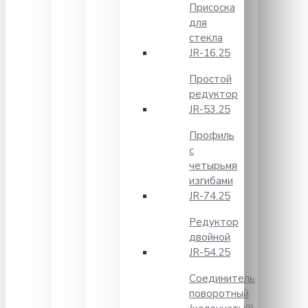
Присоска
для
стекла
JR-16.25
Простой
редуктор
JR-53.25
Профиль
с
четырьмя
изгибами
JR-74.25
Редуктор
двойной
JR-54.25
Соединитель
поворотный