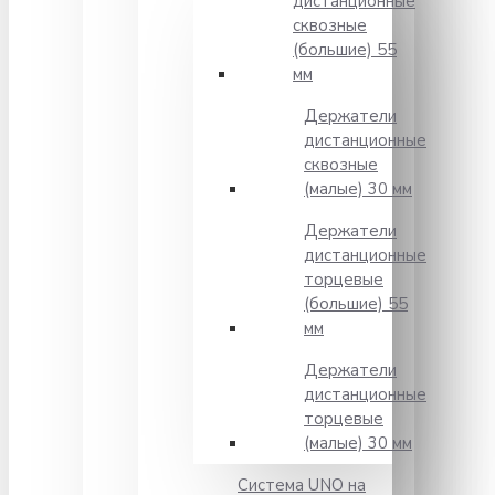
дистанционные
сквозные
(большие) 55
мм
Держатели
дистанционные
сквозные
(малые) 30 мм
Держатели
дистанционные
торцевые
(большие) 55
мм
Держатели
дистанционные
торцевые
(малые) 30 мм
Система UNO на