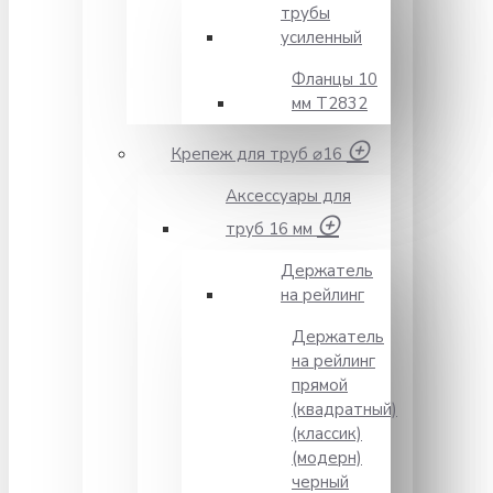
трубы
усиленный
Фланцы 10
мм Т2832
Крепеж для труб ⌀16
Аксессуары для
труб 16 мм
Держатель
на рейлинг
Держатель
на рейлинг
прямой
(квадратный)
(классик)
(модерн)
черный