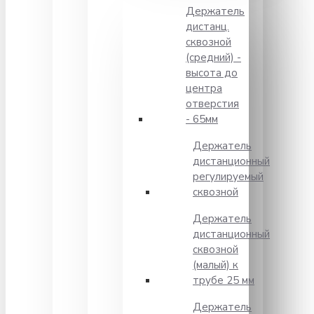
Держатель
дистанц.
сквозной
(средний) -
высота до
центра
отверстия
- 65мм
Держатель
дистанционный
регулируемый
сквозной
Держатель
дистанционный
сквозной
(малый) к
трубе 25 мм
Держатель