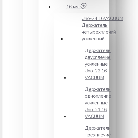
16 мм
Unо-24.16VACUUM
Держатель
четырехплечий
усиленный
Держатели
двухплечие
усиленные
Unо-22.16
VACUUM
Держатели
одноплечие
усиленные
Uno-21.16
VACUUM
Держатели
трехплечие