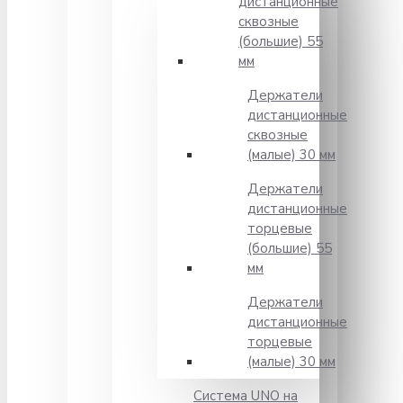
дистанционные
сквозные
(большие) 55
мм
Держатели
дистанционные
сквозные
(малые) 30 мм
Держатели
дистанционные
торцевые
(большие) 55
мм
Держатели
дистанционные
торцевые
(малые) 30 мм
Система UNO на