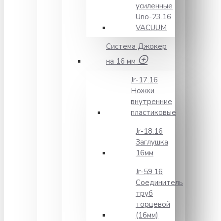
усиленные
Unо-23.16
VACUUM
Система Джокер
на 16 мм
Jr-17.16
Ножки
внутренние
пластиковые
Jr-18.16
Заглушка
16мм
Jr-59.16
Соединитель
труб
торцевой
(16мм)