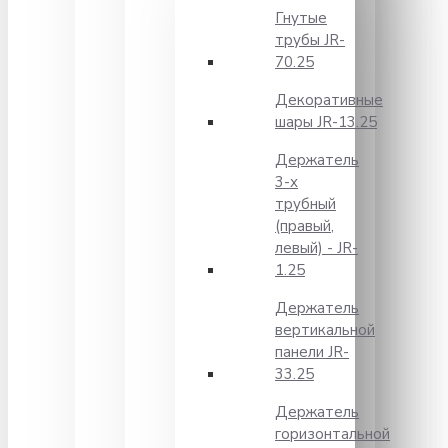
Гнутые
трубы JR-
70.25
Декоративные
шары JR-13.25
Держатель
3-х
трубный
(правый,
левый) - JR-
1.25
Держатель
вертикальной
панели JR-
33.25
Держатель
горизонтальной