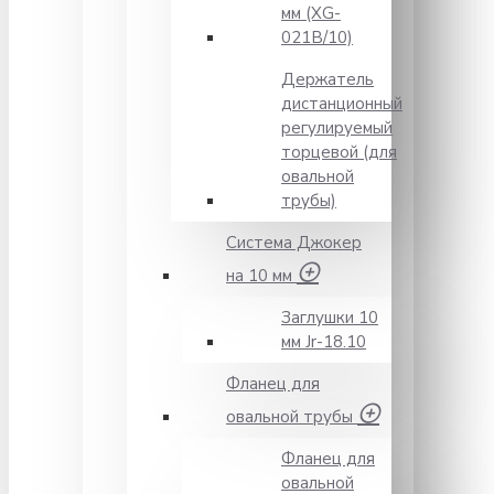
мм (XG-
021B/10)
Держатель
дистанционный
регулируемый
торцевой (для
овальной
трубы)
Система Джокер
на 10 мм
Заглушки 10
мм Jr-18.10
Фланец для
овальной трубы
Фланец для
овальной