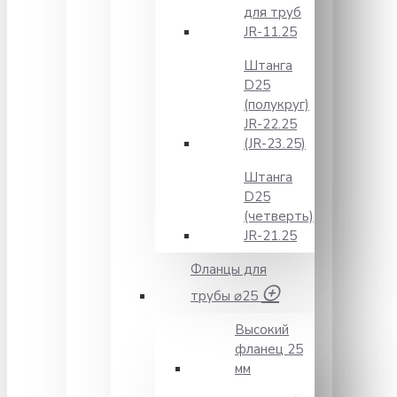
для труб
JR-11.25
Штанга
D25
(полукруг)
JR-22.25
(JR-23.25)
Штанга
D25
(четверть)
JR-21.25
Фланцы для
трубы ⌀25
Высокий
фланец 25
мм