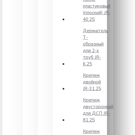
пластиковый
(плоский) JR-
40.25
Держатель
Т-
образный
для 2-х
труб JR-
6.25
Крепеж
двойной
JR-31.25
Крепеж
двусторонний
для ДСП JR-
81.25
Крепеж