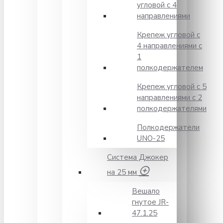
угловой с 4
направлениями
Крепеж угловой с
4 направлениями с
1
полкодержателем
Крепеж угловой с 5
направлениями с 2
полкодержателями
Полкодержатели
UNO-25
Система Джокер
на 25 мм
Вешало
гнутое JR-
47.1.25