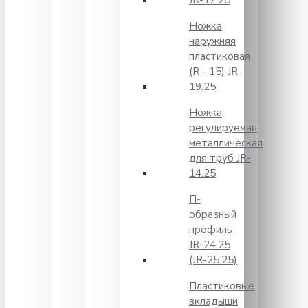
JR-17.25
Ножка
наружняя
пластиковая
(R - 15) JR-
19.25
Ножка
регулируемая
металлическая
для труб JR-
14.25
П-
образный
профиль
JR-24.25
(JR-25.25)
Пластиковые
вкладыши