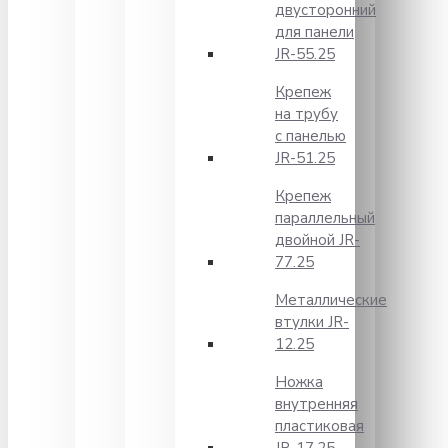
двусторонний
для панели
JR-55.25
Крепеж
на трубу
с панелью
JR-51.25
Крепеж
параллельный
двойной JR-
77.25
Металлические
втулки JR-
12.25
Ножка
внутренняя
пластиковая