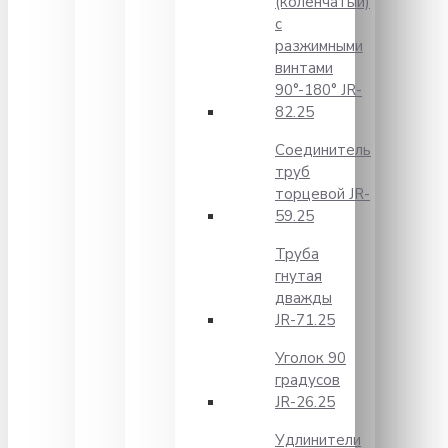
(коленчатый)
с
разжимными
винтами
90°-180° JR-
82.25
Соединитель
труб
торцевой JR-
59.25
Труба
гнутая
дважды
JR-71.25
Уголок 90
градусов
JR-26.25
Удлинители