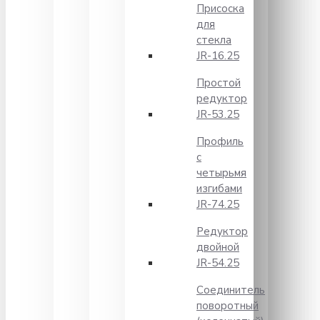
Присоска
для
стекла
JR-16.25
Простой
редуктор
JR-53.25
Профиль
с
четырьмя
изгибами
JR-74.25
Редуктор
двойной
JR-54.25
Соединитель
поворотный