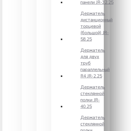
панели JR-32.25
Держатель
дистанционный
торцевой
(большой) JR-
58.25
Держатель
для двух
труб
параллельный
R4 JR-2.25
Держатель
стеклянной
полки JR-
40.25
Держатель
стеклянной
полки