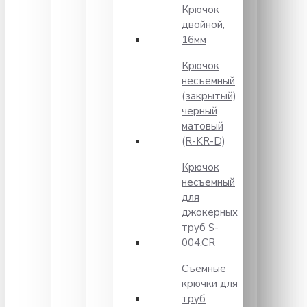
Крючок
двойной,
16мм
Крючок
несъемный
(закрытый)
черный
матовый
(R-KR-D)
Крючок
несъемный
для
джокерных
труб S-
004.CR
Съемные
крючки для
труб