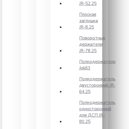
JR-52.25
Плоская
заглушка
JR-8.25
Поворотные
держатели
JR-78.25
Полкодержатели
Jok63
Полкодержатель
двусторонний JR-
64.25
Полкодержатель
односторонний
для ДСП JR-
80.25