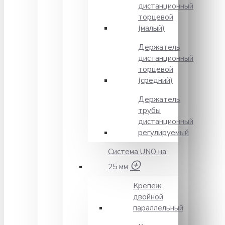
дистанционный
торцевой
(малый)
Держатель
дистанционный
торцевой
(средний)
Держатель
трубы
дистанционный
регулируемый
Система UNO на
25 мм
Крепеж
двойной
параллельный