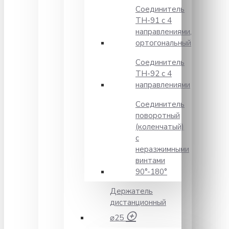
Соединитель
TH-91 с 4
направлениями,
ортогональный
Соединитель
TH-92 с 4
направлениями
Соединитель
поворотный
(коленчатый)
с
неразжимными
винтами
90°-180°
Держатель
дистанционный
⌀25