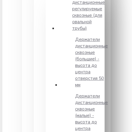
дистанционные
регулируемые
сквозные (для
овальной
трубы)
Держатели
дистанционные
сквозные
(большие) -
высота до
центра
отверстия 50
мм
Держатели
дистанционные
сквозные
(малые) -
высота до
центра